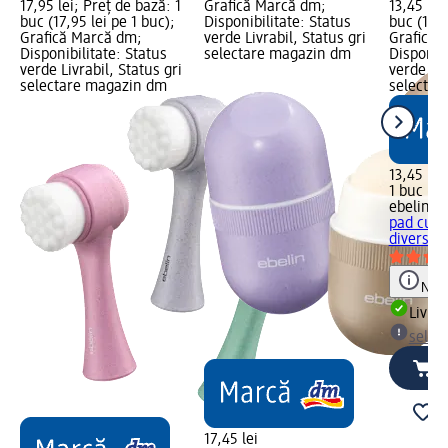
17,95 lei; Preț de bază: 1
Grafică Marcă dm;
13,45 lei
buc (17,95 lei pe 1 buc);
Disponibilitate: Status
buc (13,4
Grafică Marcă dm;
verde Livrabil, Status gri
Grafică 
Disponibilitate: Status
selectare magazin dm
Disponibi
verde Livrabil, Status gri
verde Liv
selectare magazin dm
selectar
13,45 lei
1 buc (13
ebelin
Ma
pad cu ge
diverse..
Notă
Livrab
selec
17,45 lei