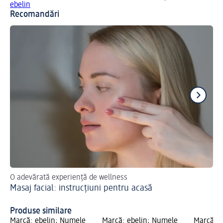
ebelin
Recomandări
O adevărată experiență de wellness
Ac
Masaj facial: instrucțiuni pentru acasă
Sh
Ma
Produse similare
Marcă: ebelin; Numele
Marcă: ebelin; Numele
Marcă: e