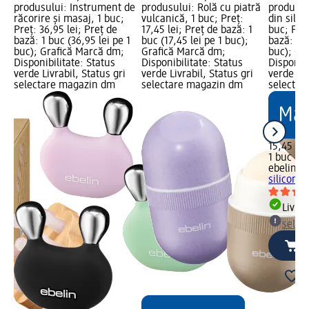
produsului: Instrument de
produsului: Rolă cu piatră
produsul
c;
răcorire și masaj, 1 buc;
vulcanică, 1 buc; Preț:
din silic
Preț: 36,95 lei; Preț de
17,45 lei; Preț de bază: 1
buc; Preț
1
bază: 1 buc (36,95 lei pe 1
buc (17,45 lei pe 1 buc);
bază: 1 b
buc); Grafică Marcă dm;
Grafică Marcă dm;
buc); Gr
Disponibilitate: Status
Disponibilitate: Status
Disponibi
verde Livrabil, Status gri
verde Livrabil, Status gri
verde Liv
selectare magazin dm
selectare magazin dm
selectar
15,45 lei
1 buc (15
ebelin
Ma
silicon, 
Livrab
selec