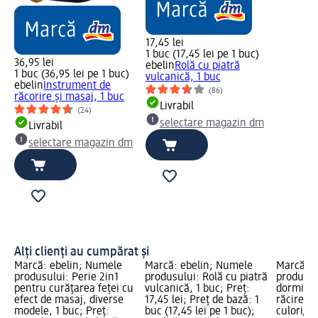
17,45 lei
1 buc (17,45 lei pe 1 buc)
36,95 lei
ebelin
Rolă cu piatră
1 buc (36,95 lei pe 1 buc)
vulcanică, 1 buc
u
ebelin
Instrument de
(86)
răcorire și masaj, 1 buc
Livrabil
(24)
selectare magazin dm
Livrabil
m
selectare magazin dm
Alți clienți au cumpărat și
Marcă: ebelin; Numele
Marcă: ebelin; Numele
Marcă: e
produsului: Perie 2in1
produsului: Rolă cu piatră
produsul
pentru curățarea feței cu
vulcanică, 1 buc; Preț:
dormit c
efect de masaj, diverse
17,45 lei; Preț de bază: 1
răcire, d
modele, 1 buc; Preț:
buc (17,45 lei pe 1 buc);
culori/va