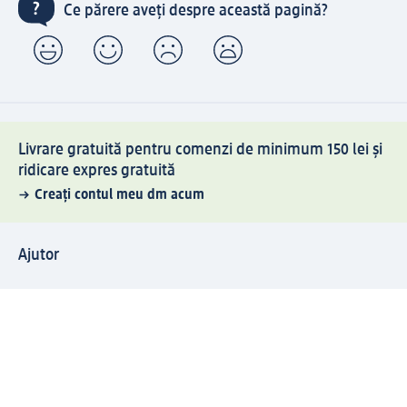
Ce părere aveți despre această pagină?
Livrare gratuită pentru comenzi de minimum 150 lei și
ridicare expres gratuită
Creați contul meu dm acum
Ajutor
Avantaje și Servicii
Relații clienți
Livrare și transport
Returnare și schimb
Compania dm