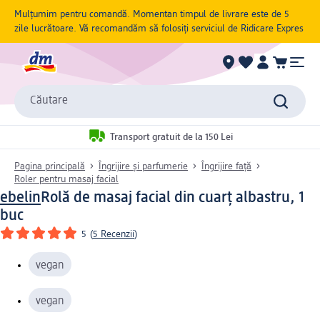
Mulțumim pentru comandă. Momentan timpul de livrare este de 5
zile lucrătoare. Vă recomandăm să folosiți serviciul de Ridicare Expres
Căutare
Transport gratuit de la 150 Lei
Pagina principală
Îngrijire și parfumerie
Îngrijire față
Roler pentru masaj facial
ebelin
Rolă de masaj facial din cuarț albastru, 1
buc
5
(
5 Recenzii
)
vegan
vegan