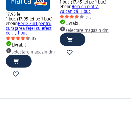
1 buc (17,45 lei pe 1 buc)
ebelin
Rolă cu piatră
vulcanică, 1 buc
17,95 lei
(86)
1 buc (17,95 lei pe 1 buc)
Livrabil
ebelin
Perie 2in1 pentru
curățarea feței cu efect
selectare magazin dm
de..., 1 buc
(5)
Livrabil
selectare magazin dm