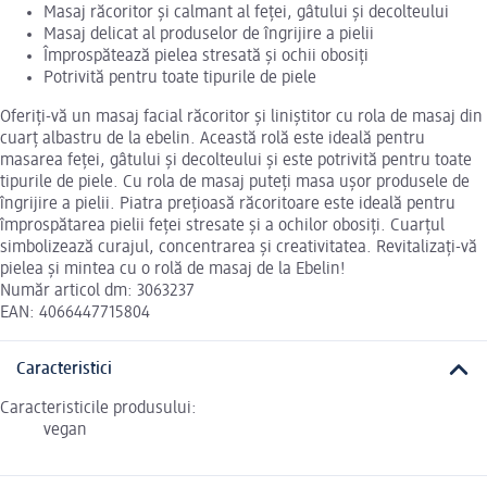
Masaj răcoritor și calmant al feței, gâtului și decolteului
Masaj delicat al produselor de îngrijire a pielii
Împrospătează pielea stresată și ochii obosiți
Potrivită pentru toate tipurile de piele
Oferiți-vă un masaj facial răcoritor și liniștitor cu rola de masaj din
cuarț albastru de la ebelin. Această rolă este ideală pentru
masarea feței, gâtului și decolteului și este potrivită pentru toate
tipurile de piele. Cu rola de masaj puteți masa ușor produsele de
îngrijire a pielii. Piatra prețioasă răcoritoare este ideală pentru
împrospătarea pielii feței stresate și a ochilor obosiți. Cuarțul
simbolizează curajul, concentrarea și creativitatea. Revitalizați-vă
pielea și mintea cu o rolă de masaj de la Ebelin!
Număr articol dm: 3063237
EAN: 4066447715804
Caracteristici
Caracteristicile produsului:
vegan