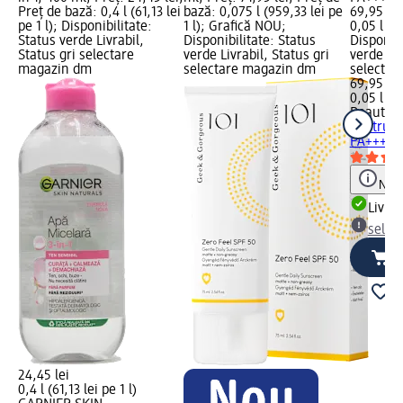
Preț de bază: 0,4 l (61,13 lei
bază: 0,075 l (959,33 lei pe
69,95 lei
pe 1 l); Disponibilitate:
1 l); Grafică NOU;
0,05 l (1.
Status verde Livrabil,
Disponibilitate: Status
Disponibi
Status gri selectare
verde Livrabil, Status gri
verde Liv
magazin dm
selectare magazin dm
selectar
69,95 lei
0,05 l (1.
Beauty o
pentru f
PA++++, 
Notă
Livrab
selec
24,45 lei
0,4 l (61,13 lei pe 1 l)