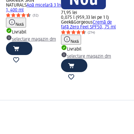
GARNIER SKIN
NATURALS
Apă micelară 3 în
1, 400 ml
71,95 lei
(32)
0,075 l (959,33 lei pe 1 l)
Geek&Gorgeous
Cremă de
Notă
față Zero Feel SPF50, 75 ml
Livrabil
(214)
selectare magazin dm
Notă
Livrabil
selectare magazin dm