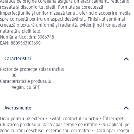
Asiatica de origine coreeană asigură un efect calmant, reducând
roșeața și disconfortul pielii. Formula sa corectează
imperfecțiunile și uniformizează tenul, oferind o acoperire medie
spre completă pentru un aspect desăvârșit. Finish-ul semi-mat
creează o textură uniformă și radiantă, evidențiind frumusețea
naturală a pielii tale.
Număr articol dm: 3066748
EAN: 8809563103690
Caracteristici
Factor de protecție solară inclus:
30
Caracteristicile produsului:
vegan, cu SPF
Avertismente
Doar pentru uz extern • Evitați contactul cu ochii • Întrerupeți
utilizarea produsului dacă apar semne de iritație • Nu aplicați pe
zone cu răni deschise, eczeme sau dermatite • Dacă apar reacții