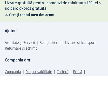
Livrare gratuită pentru comenzi de minimum 150 lei și
ridicare expres gratuită
Creați contul meu dm acum
Ajutor
Avantaje și Servicii
Relații clienți
Livrare și transport
Returnare și schimb
Compania dm
Compania
Responsabilitate
Carieră
Presă
Structura corporativă
Universul produselor dm
Lumea dm