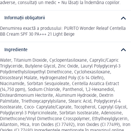
adverse, consultați un medic • Nu lăsați la îndemâna copiilor.
Informații obligatorii
Denumirea exactă a produsului: PURITO Wonder Releaf Centella
BB Cream SPF 30 PA+++ 21 Light Beige
Ingrediente
Water, Titanium Dioxide, Cyclopentasiloxane, Caprylic/Capric
Triglyceride, Butylene Glycol, Zinc Oxide, Lauryl Polyglyceryl-3
Polydimethylsiloxyethyl Dimethicone, Cyclohexasiloxane,
Diisostearyl Malate, Hydrogenated Poly (C6-14 Olefin),
Niacinamide, Sorbitan Sesquioleate, Centella Asiatica Extract
(14,750 ppm), Sodium Chloride, Panthenol, 1,2-Hexanediol,
Disteardimonium Hectorite, Aluminum Hydroxide, Dextrin
Palmitate, Triethoxycaprylylsilane, Stearic Acid, Polyglyceryl-4
Isostearate, Coco- Caprylate/Caprate, Tocopherol, Caprylyl Glycol,
Polyglyceryl-3 Polyricinoleate, Sorbitan Isostearate, Adenosine,
Dimethicone/Vinyl Dimethicone Crosspolymer, Ethylhexylglycerin,
Allantoin, Mica, Iron Oxides (CI 77492), Iron Oxides (CI 77499), Iron
Oxides (CI 77491) Ingredientele menționate în magazinul online