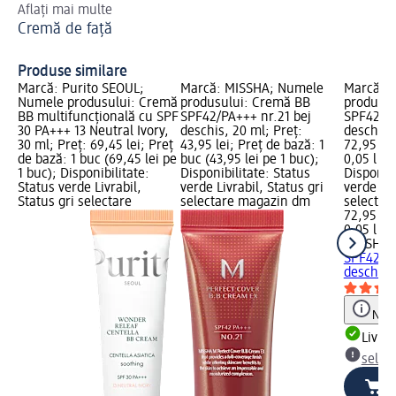
Aflați mai multe
Cel
Cremă de față
Ră
Produse similare
Marcă: Purito SEOUL;
Marcă: MISSHA; Numele
Marcă: 
Numele produsului: Cremă
produsului: Cremă BB
produsul
BB multifuncțională cu SPF
SPF42/PA+++ nr.21 bej
SPF42/PA
30 PA+++ 13 Neutral Ivory,
deschis, 20 ml; Preț:
deschis, 
30 ml; Preț: 69,45 lei; Preț
43,95 lei; Preț de bază: 1
72,95 lei
de bază: 1 buc (69,45 lei pe
buc (43,95 lei pe 1 buc);
0,05 l (1.
1 buc); Disponibilitate:
Disponibilitate: Status
Disponibi
Status verde Livrabil,
verde Livrabil, Status gri
verde Liv
Status gri selectare
selectare magazin dm
selectar
72,95 lei
0,05 l (1.
MISSHA
C
SPF42/PA
deschis,
Notă
Livrab
selec