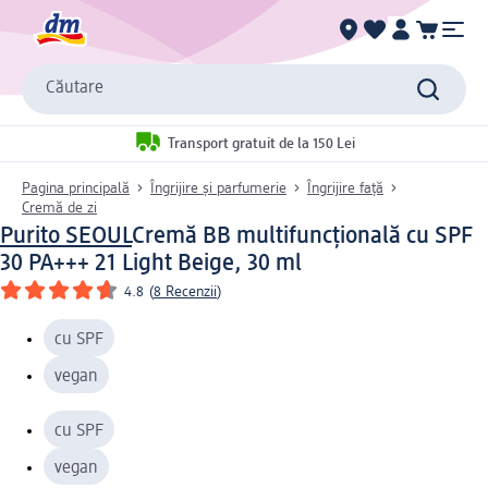
Căutare
Transport gratuit de la 150 Lei
Pagina principală
Îngrijire și parfumerie
Îngrijire față
Cremă de zi
Purito SEOUL
Cremă BB multifuncțională cu SPF
30 PA+++ 21 Light Beige, 30 ml
4.8
(
8 Recenzii
)
cu SPF
vegan
cu SPF
vegan