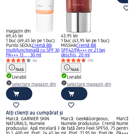
magazin dm
69,45 lei
43,95 lei
1 buc (69,45 lei pe 1 buc)
1 buc (43,95 lei pe 1 buc)
Purito SEOUL
Cremă BB
MISSHA
Cremă BB
multifuncțională cu SPF 30
SPF42/PA+++ nr.21 bej
PA+++ 13..., 30 ml
deschis, 20 ml
(4)
(15)
Notă
Notă
Livrabil
Livrabil
selectare magazin dm
selectare magazin dm
Alți clienți au cumpărat și
Marcă: GARNIER SKIN
Marcă: Geek&Gorgeous;
Marcă: B
NATURALS; Numele
Numele produsului: Cremă
Numele 
produsului: Apă micelară 3
de față Zero Feel SPF50, 75
pentru f
în 1, 400 ml; Preț: 24,45 lei;
ml; Preț: 71,95 lei; Preț de
PA++++, 