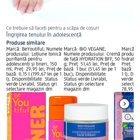
Ce trebuie să faceți pentru a scăpa de coșuri
Af
Îngrijirea tenului în adolescență
Cr
Produse similare
Marcă: BeYoutiful; Numele
Marcă: BIO:VEGANE;
Marcă: P
produsului: Loțiune tonică
Numele produsului: Cremă
produsul
purifiantă pentru
de față HYDRATION BFF, 50
hidratan
adolescenți și tineri, 150
g; Preț: 51,45 lei; Preț de
Preț: 78,
ml; Preț: 29,95 lei; Preț de
bază: 1 buc (51,45 lei pe 1
bază: 0,0
bază: 0,15 l (199,67 lei pe 1
buc); Disponibilitate:
1 l); Dis
l); Disponibilitate: Status
Status verde Livrabil,
verde Liv
verde Livrabil, Status gri
Status gri selectare
selectar
selectare magazin dm
magazin dm
78,95 lei
0,05 l (1.
PIZ BUIN
hidratan
Notă
Livrab
selec