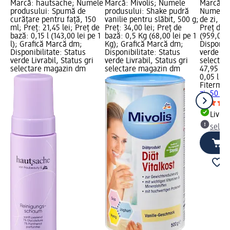
Marcă: hautsache; Numele
Marcă: Mivolis; Numele
Marcă: 
produsului: Spumă de
produsului: Shake pudră
Numele 
curățare pentru față, 150
vanilie pentru slăbit, 500 g;
de zi, 50
ml; Preț: 21,45 lei; Preț de
Preț: 34,00 lei; Preț de
Preț de b
bază: 0,15 l (143,00 lei pe 1
bază: 0,5 Kg (68,00 lei pe 1
(959,00 le
l); Grafică Marcă dm;
Kg); Grafică Marcă dm;
Disponibi
Disponibilitate: Status
Disponibilitate: Status
verde Liv
verde Livrabil, Status gri
verde Livrabil, Status gri
selectar
selectare magazin dm
selectare magazin dm
47,95 lei
0,05 l (95
Fiterma
zi, 50 ml
Livrab
selec