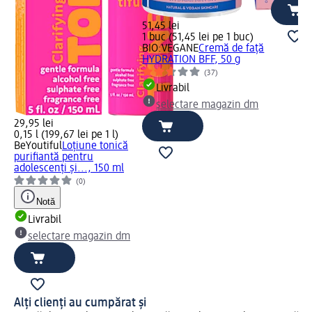
51,45 lei
1 buc (51,45 lei pe 1 buc)
BIO:VEGANE
Cremă de față
HYDRATION BFF, 50 g
(37)
Livrabil
selectare magazin dm
29,95 lei
0,15 l (199,67 lei pe 1 l)
BeYoutiful
Loțiune tonică
purifiantă pentru
adolescenți și..., 150 ml
(0)
Notă
Livrabil
selectare magazin dm
Alți clienți au cumpărat și