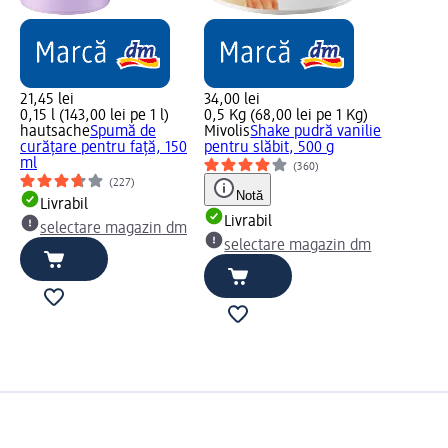
21,45 lei
34,00 lei
0,15 l (143,00 lei pe 1 l)
0,5 Kg (68,00 lei pe 1 Kg)
hautsache
Spumă de
Mivolis
Shake pudră vanilie
curățare pentru față, 150
pentru slăbit, 500 g
ml
(360)
(227)
Notă
Livrabil
Livrabil
selectare magazin dm
selectare magazin dm