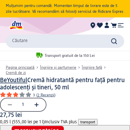
Mulțumim pentru comandă. Momentan timpul de livrare este de 5
zile lucrătoare. Vă recomandăm să folosiți serviciul de Ridicare Expres
Căutare
Transport gratuit de la 150 Lei
Pagina principală
Îngrijire și parfumerie
Îngrijire față
Cremă de zi
BeYoutiful
Cremă hidratantă pentru față pentru
adolescenți și tineri, 50 ml
3
(
2 Recenzii
)
27,75 lei
0,05 l (555,00 lei pe 1 l)
Inclusiv TVA plus
transport