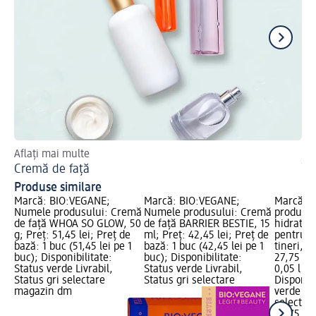
Aflați mai multe
Mai
Cremă de față
În
Produse similare
Marcă: BIO:VEGANE;
Marcă: BIO:VEGANE;
Marcă: B
Numele produsului: Cremă
Numele produsului: Cremă
produsul
de față WHOA SO GLOW, 50
de față BARRIER BESTIE, 15
hidratan
g; Preț: 51,45 lei; Preț de
ml; Preț: 42,45 lei; Preț de
pentru a
bază: 1 buc (51,45 lei pe 1
bază: 1 buc (42,45 lei pe 1
tineri, 5
buc); Disponibilitate:
buc); Disponibilitate:
27,75 lei
Status verde Livrabil,
Status verde Livrabil,
0,05 l (55
Status gri selectare
Status gri selectare
Disponibi
magazin dm
verde Liv
selectar
27,75 lei