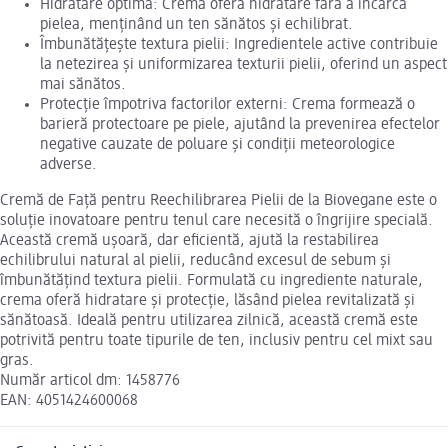
Hidratare optimă: Crema oferă hidratare fără a încărca
pielea, menținând un ten sănătos și echilibrat.
Îmbunătățește textura pielii: Ingredientele active contribuie
la netezirea și uniformizarea texturii pielii, oferind un aspect
mai sănătos.
Protecție împotriva factorilor externi: Crema formează o
barieră protectoare pe piele, ajutând la prevenirea efectelor
negative cauzate de poluare și condiții meteorologice
adverse.
Cremă de Față pentru Reechilibrarea Pielii de la Biovegane este o
soluție inovatoare pentru tenul care necesită o îngrijire specială.
Această cremă ușoară, dar eficientă, ajută la restabilirea
echilibrului natural al pielii, reducând excesul de sebum și
îmbunătățind textura pielii. Formulată cu ingrediente naturale,
crema oferă hidratare și protecție, lăsând pielea revitalizată și
sănătoasă. Ideală pentru utilizarea zilnică, această cremă este
potrivită pentru toate tipurile de ten, inclusiv pentru cel mixt sau
gras.
Număr articol dm: 1458776
EAN: 4051424600068