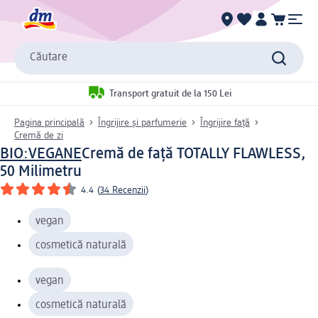
Căutare
Transport gratuit de la 150 Lei
Pagina principală
Îngrijire și parfumerie
Îngrijire față
Cremă de zi
BIO:VEGANE
Cremă de față TOTALLY FLAWLESS,
50 Milimetru
4.4
(
34 Recenzii
)
vegan
cosmetică naturală
vegan
cosmetică naturală