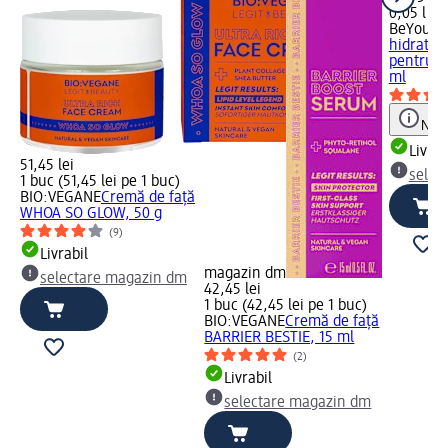
0,05 l (55
BeYoutif
hidratan
pentru a
ml
Notă
Livrab
51,45 lei
selec
1 buc (51,45 lei pe 1 buc)
BIO:VEGANE
Cremă de față
WHOA SO GLOW, 50 g
(9)
Livrabil
magazin dm
selectare magazin dm
42,45 lei
1 buc (42,45 lei pe 1 buc)
BIO:VEGANE
Cremă de față
BARRIER BESTIE, 15 ml
(2)
Livrabil
selectare magazin dm