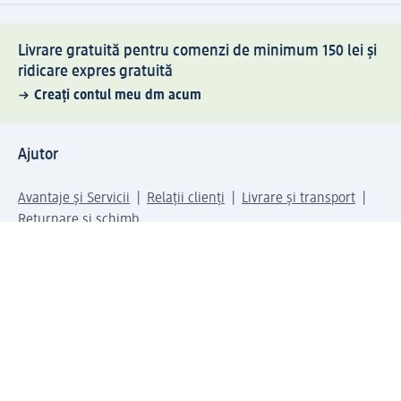
Livrare gratuită pentru comenzi de minimum 150 lei și
ridicare expres gratuită
Creați contul meu dm acum
Ajutor
Avantaje și Servicii
Relații clienți
Livrare și transport
Returnare și schimb
Compania dm
Compania
Responsabilitate
Carieră
Presă
Structura corporativă
Universul produselor dm
Lumea dm