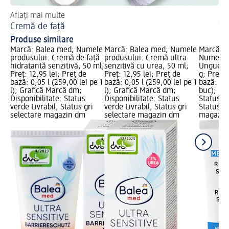
Aflați mai multe
Mai
Cremă de față
În
Produse similare
Marcă: Balea med; Numele
Marcă: Balea med; Numele
Marcă: D
produsului: Cremă de față
produsului: Cremă ultra
Numele p
hidratantă senzitivă, 50 ml;
senzitivă cu urea, 50 ml;
Unguent 
Preț: 12,95 lei; Preț de
Preț: 12,95 lei; Preț de
g; Preț: 
bază: 0,05 l (259,00 lei pe 1
bază: 0,05 l (259,00 lei pe 1
bază: 1 b
l); Grafică Marcă dm;
l); Grafică Marcă dm;
buc); Dis
Disponibilitate: Status
Disponibilitate: Status
Status ve
verde Livrabil, Status gri
verde Livrabil, Status gri
Status gr
selectare magazin dm
selectare magazin dm
magazin