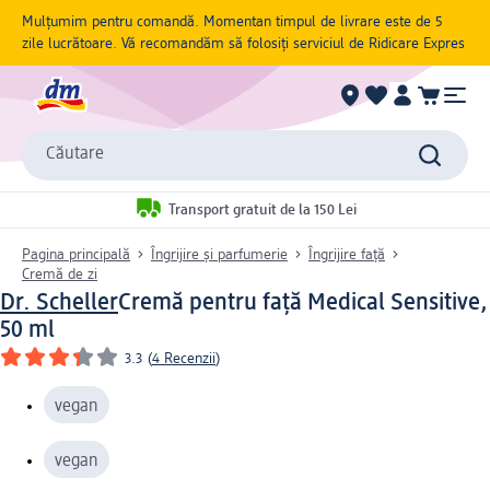
Mulțumim pentru comandă. Momentan timpul de livrare este de 5
zile lucrătoare. Vă recomandăm să folosiți serviciul de Ridicare Expres
Căutare
Transport gratuit de la 150 Lei
Pagina principală
Îngrijire și parfumerie
Îngrijire față
Cremă de zi
Dr. Scheller
Cremă pentru față Medical Sensitive,
50 ml
3.3
(
4 Recenzii
)
vegan
vegan