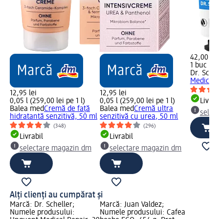
42,00 lei
1 buc (42
Dr. Schel
Medical 
12,95 lei
12,95 lei
0,05 l (259,00 lei pe 1 l)
0,05 l (259,00 lei pe 1 l)
Livrab
Balea med
Cremă de față
Balea med
Cremă ultra
selec
hidratantă senzitivă, 50 ml
senzitivă cu urea, 50 ml
(348)
(296)
Livrabil
Livrabil
selectare magazin dm
selectare magazin dm
Alți clienți au cumpărat și
Marcă: Dr. Scheller;
Marcă: Juan Valdez;
Numele produsului:
Numele produsului: Cafea