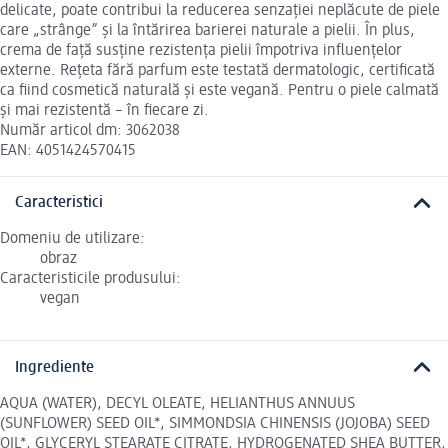
delicate, poate contribui la reducerea senzației neplăcute de piele
care „strânge” și la întărirea barierei naturale a pielii. În plus,
crema de față susține rezistența pielii împotriva influențelor
externe. Rețeta fără parfum este testată dermatologic, certificată
ca fiind cosmetică naturală și este vegană. Pentru o piele calmată
și mai rezistentă – în fiecare zi.
Număr articol dm: 3062038
EAN: 4051424570415
Caracteristici
Domeniu de utilizare:
obraz
Caracteristicile produsului:
vegan
Ingrediente
AQUA (WATER), DECYL OLEATE, HELIANTHUS ANNUUS
(SUNFLOWER) SEED OIL*, SIMMONDSIA CHINENSIS (JOJOBA) SEED
OIL*, GLYCERYL STEARATE CITRATE, HYDROGENATED SHEA BUTTER,