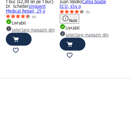
1 buc (42,00 lei pe 1 buc)
Juan Valdez
Cafea boabe
Dr. Scheller
Unguent
ECO, 454 g
Medical Repair, 29 g
(5)
(6)
Notă
Livrabil
Livrabil
selectare magazin dm
selectare magazin dm