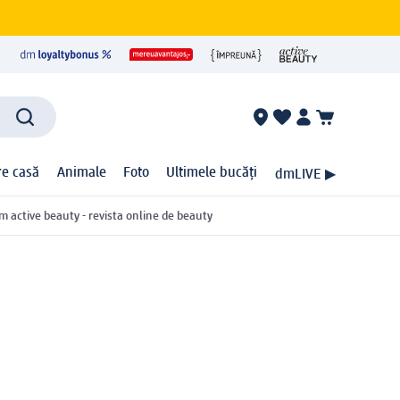
ire casă
Animale
Foto
Ultimele bucăți
dmLIVE ▶
m active beauty - revista online de beauty