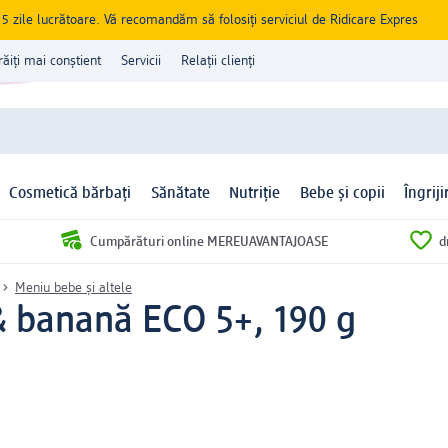
zile lucrătoare. Vă recomandăm să folosiți serviciul de Ridicare Expres
răiți mai conștient
Servicii
Relații clienți
Cosmetică bărbați
Sănătate
Nutriție
Bebe și copii
Îngrij
Cumpărături online MEREUAVANTAJOASE
d
Meniu bebe și altele
 banană ECO 5+, 190 g