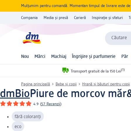
Mulțumim pentru comandă. Momentan timpul de livrare este de 5 
Compania
Media și presă
Carieră
Inspirație și sfaturi
T
Căutare
Nou
Mărci
Machiaj
Îngrijire și parfumerie
Păr
(1)
Transport gratuit de la 150 Lei
Pagina principală
Bebe și copii
Hrană și băuturi pentru copii
dmBio
Piure de morcov măr&
4.9
(
57 Recenzii
)
fără coloranți
eco