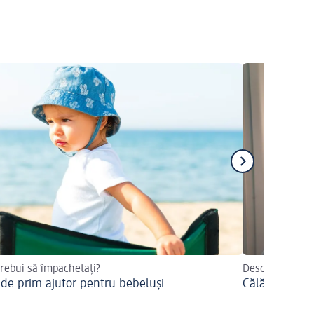
trebui să împachetați?
Descoperiți de 
 de prim ajutor pentru bebeluși
Călătoria cu 