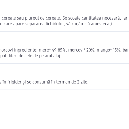
u cereale sau piureul de cereale. Se scoate cantitatea necesară, iar
în care apare separarea lichidului, vă rugăm să amestecați.
 morcovi Ingrediente: mere* 49,85%, morcovi* 20%, mango* 15%, ban
pot diferi de cele de pe ambalaj.
 în frigider și se consumă în termen de 2 zile.