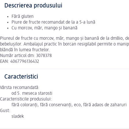
Descrierea produsului
Fără gluten
Piure de fructe recomandat de la a 5-a lună
Cu morcov, măr, mango și banană
Piureul de fructe cu morcov, măr, mango și banană de la dmBio, des
bebelușilor. Ambalajul practic în borcan resigilabil permite o mani
blândă în lumea fructelor.
Număr articol dm: 3078378
EAN: 4067796136432
Caracteristici
Vârsta recomandată:
od 5. meseca starosti
Caracteristicile produsului:
fără coloranți, fără conservanți, eco, fără adaos de zaharuri
Gust:
sladek