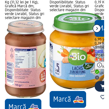
Kg (31,32 lei pe 1 Kg);
Disponibilitate: Status
0,19 Kg (
Grafică Marcă dm;
verde Livrabil, Status gri
Grafică 
Disponibilitate: Status
selectare magazin dm
Disponibi
verde Livrabil, Status gri
verde Liv
selectare magazin dm
selectar
6,95 lei
0,19 Kg (
dmBio
Pi
mere și 
g
hrană 
Notă
Livrab
selec