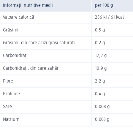
Informații nutritive medii
per 100 g
Valoare calorică
256 kJ / 61 kcal
Grăsimi
0,5 g
Grăsimi, din care acizi grași saturați
0,2 g
Carbohidrați
12,2 g
Carbohidrați, din care zahăr
10,9 g
Fibre
2,2 g
Proteine
0,4 g
Sare
0,008 g
Natrium
0,003 g