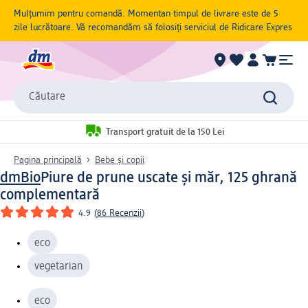
Mulțumim pentru comandă. Momentan timpul de livrare este de 5
zile lucrătoare. Vă recomandăm să folosiți serviciul de Ridicare Expres
Căutare
Transport gratuit de la 150 Lei
Pagina principală
Bebe și copii
dmBio
Piure de prune uscate și măr, 125 g
hrană
complementară
4.9
(
86 Recenzii
)
eco
vegetarian
eco