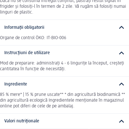
Dacă nu se consumă întregul conținut, păstrați restul sigilat în
frigider și folosiți-l în termen de 2 zile. Vă rugăm să folosiți numai
linguri de plastic.
Informații obligatorii
Organe de control ÖKO: IT-BIO-006
Instrucțiuni de utilizare
Mod de preparare: administrați 4 - 6 lingurițe la început, creșteți
cantitatea în funcție de necesități.
Ingrediente
85 % mere* | 15 % prune uscate** * din agricultură biodinamică **
din agricultură ecologică Ingredientele menționate în magazinul
online pot diferi de cele de pe ambalaj.
Valori nutriționale