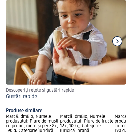
Descoperiți rețete și gustări rapide
Pov
Gustări rapide
ter
Te
Produse similare
Marcă: dmBio; Numele
Marcă: dmBio; Numele
Marcă: 
produsului: Piure de musli
produsului: Piure de fructe
produsul
cu prune, mere și pere 8+,
12+, 100 g; Categorie
cu mere 
190 g; Categorie juridică:
juridică: hrană
190 g; Ca