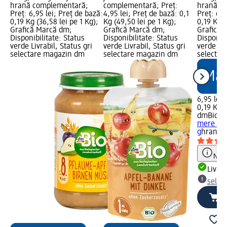
hrană complementară;
complementară; Preț:
hrană c
Preț: 6,95 lei; Preț de bază:
4,95 lei; Preț de bază: 0,1
Preț: 6,9
0,19 Kg (36,58 lei pe 1 Kg);
Kg (49,50 lei pe 1 Kg);
0,19 Kg (
Grafică Marcă dm;
Grafică Marcă dm;
Grafică 
Disponibilitate: Status
Disponibilitate: Status
Disponibi
verde Livrabil, Status gri
verde Livrabil, Status gri
verde Liv
selectare magazin dm
selectare magazin dm
selectar
6,95 lei
0,19 Kg (
dmBio
Pi
mere și 
g
hrană 
Notă
Livrab
selec