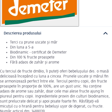
Descrierea produsului
Terci cu prune uscate și măr
Din luna a 5-a
Biodinamic - certificat de Demeter
Din 100 % fructe proaspete
Fără adaos de zahăr și arome
Cu terciul de fructe dmBio, îi puteți oferi bebelușului dvs. o masă
delicioasă începând cu luna a cincea. Prunele uscate și mărul fin
se armonizează perfect între ele. Terciul pentru copii, din fructe
proaspete în proporție de 100%, are un gust unic. Nu conține
adaos de arome sau zahăr, doar cele mai alese fructe ajung în
piureul pentru copii. Ingredientele provin din culturi biodinamice,
sunt prelucrate delicat și apoi pisate foarte fin. Răsfățați-vă
micuțul cu o hrană pentru bebeluși ușor de digerat, cu fructe.
Număr articol dm: 1488039