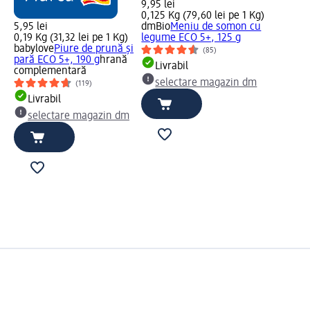
9,95 lei
0,125 Kg (79,60 lei pe 1 Kg)
5,95 lei
dmBio
Meniu de somon cu
0,19 Kg (31,32 lei pe 1 Kg)
legume ECO 5+, 125 g
babylove
Piure de prună și
(85)
pară ECO 5+, 190 g
hrană
Livrabil
complementară
selectare magazin dm
(119)
Livrabil
selectare magazin dm