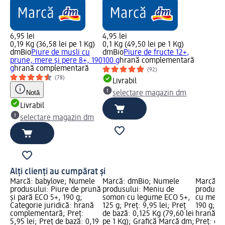
6,95 lei
4,95 lei
0,19 Kg (36,58 lei pe 1 Kg)
0,1 Kg (49,50 lei pe 1 Kg)
dmBio
Piure de musli cu
dmBio
Piure de fructe 12+,
prune, mere și pere 8+, 190
100 g
hrană complementară
g
hrană complementară
(92)
(78)
Livrabil
Notă
selectare magazin dm
Livrabil
selectare magazin dm
Alți clienți au cumpărat și
Marcă: babylove; Numele
Marcă: dmBio; Numele
Marcă: 
produsului: Piure de prună
produsului: Meniu de
produsul
și pară ECO 5+, 190 g;
somon cu legume ECO 5+,
cu mere 
Categorie juridică: hrană
125 g; Preț: 9,95 lei; Preț
190 g; Ca
complementară; Preț:
de bază: 0,125 Kg (79,60 lei
hrană c
5,95 lei; Preț de bază: 0,19
pe 1 Kg); Grafică Marcă dm;
Preț: 6,9