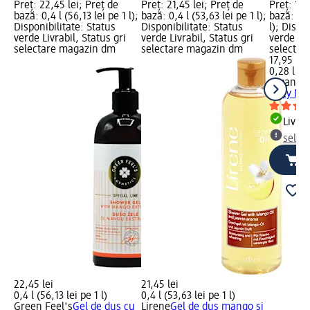
Preț: 22,45 lei; Preț de
Preț: 21,45 lei; Preț de
Preț: 17,
bază: 0,4 l (56,13 lei pe 1 l);
bază: 0,4 l (53,63 lei pe 1 l);
bază: 0,2
Disponibilitate: Status
Disponibilitate: Status
l); Dispo
verde Livrabil, Status gri
verde Livrabil, Status gri
verde Liv
selectare magazin dm
selectare magazin dm
selectar
17,95 lei
0,28 l (64
organic 
Juicy Ma
Livrab
selec
22,45 lei
21,45 lei
0,4 l (56,13 lei pe 1 l)
0,4 l (53,63 lei pe 1 l)
Green Feel's
Gel de duș cu
Lirene
Gel de duş mango şi