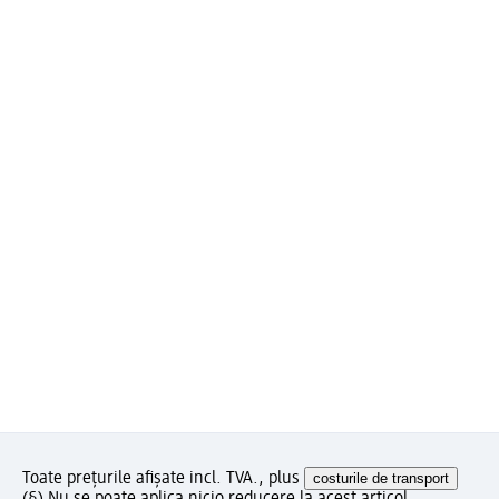
Toate prețurile afișate incl. TVA., plus
costurile de transport
(§) Nu se poate aplica nicio reducere la acest articol.