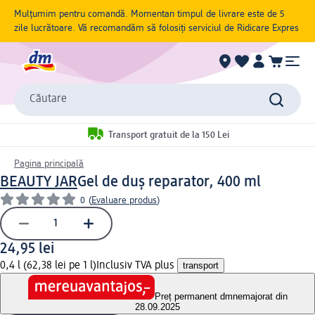
Mulțumim pentru comandă. Momentan timpul de livrare este de 5
zile lucrătoare. Vă recomandăm să folosiți serviciul de Ridicare Expres
Căutare
Transport gratuit de la 150 Lei
Pagina principală
BEAUTY JAR
Gel de duș reparator, 400 ml
0
(
Evaluare produs
)
24,95 lei
0,4 l (62,38 lei pe 1 l)
Inclusiv TVA plus
transport
Preț permanent dm
nemajorat din
28.09.2025