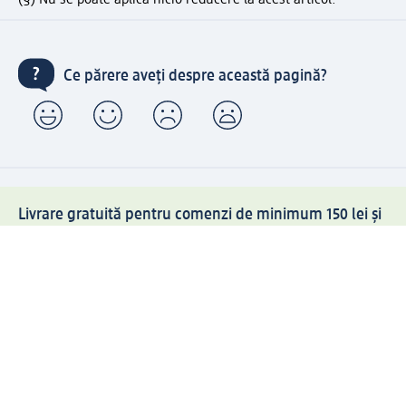
Ce părere aveți despre această pagină?
Livrare gratuită pentru comenzi de minimum 150 lei și
ridicare expres gratuită
Creați contul meu dm acum
Ajutor
Avantaje și Servicii
Relații clienți
Livrare și transport
Returnare și schimb