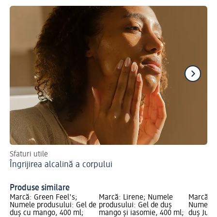
Sfaturi utile
Cos
Îngrijirea alcalină a corpului
se
Pr
Produse similare
Marcă: Green Feel's;
Marcă: Lirene; Numele
Marcă: o
Numele produsului: Gel de
produsului: Gel de duş
Numele p
duș cu mango, 400 ml;
mango şi iasomie, 400 ml;
duș Juic