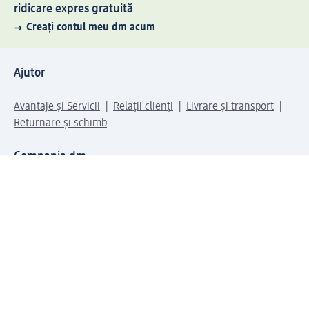
ridicare expres gratuită
Creați contul meu dm acum
Ajutor
Avantaje și Servicii
Relații clienți
Livrare și transport
Returnare și schimb
Compania dm
Compania
Responsabilitate
Carieră
Presă
Structura corporativă
Universul produselor dm
Lumea dm