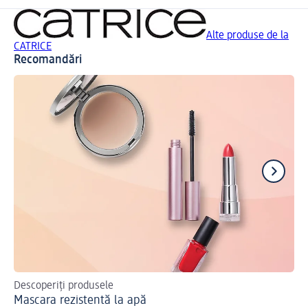
Alte produse de la
CATRICE
Recomandări
Descoperiți produsele
Des
Mascara rezistentă la apă
Ma