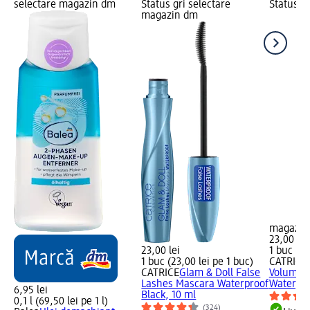
selectare magazin dm
Status gri selectare
Status gr
magazin dm
magazin
23,00 lei
23,00 lei
1 buc (23
1 buc (23,00 lei pe 1 buc)
CATRICE
CATRICE
Glam & Doll False
Volume 
Lashes Mascara Waterproof
Waterpro
6,95 lei
Black, 10 ml
0,1 l (69,50 lei pe 1 l)
(324)