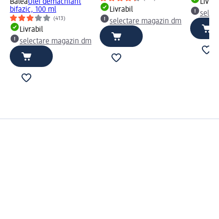
Balea
Ulei demachiant
Livrab
bifazic, 100 ml
Livrabil
selec
(413)
selectare magazin dm
Livrabil
selectare magazin dm