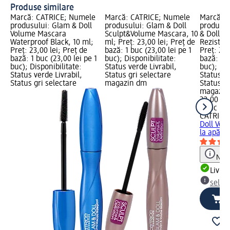
Produse similare
Marcă: CATRICE; Numele
Marcă: CATRICE; Numele
Marcă: 
produsului: Glam & Doll
produsului: Glam & Doll
produsul
Volume Mascara
Sculpt&Volume Mascara, 10
& Doll V
Waterproof Black, 10 ml;
ml; Preț: 23,00 lei; Preț de
Rezistent
Preț: 23,00 lei; Preț de
bază: 1 buc (23,00 lei pe 1
Preț: 23,
bază: 1 buc (23,00 lei pe 1
buc); Disponibilitate:
bază: 1 b
buc); Disponibilitate:
Status verde Livrabil,
buc); Dis
Status verde Livrabil,
Status gri selectare
Status ve
Status gri selectare
magazin dm
Status gr
magazin
23,00 lei
1 buc (23
CATRICE
Doll Vol
la apă, 1
Notă
Livrab
selec