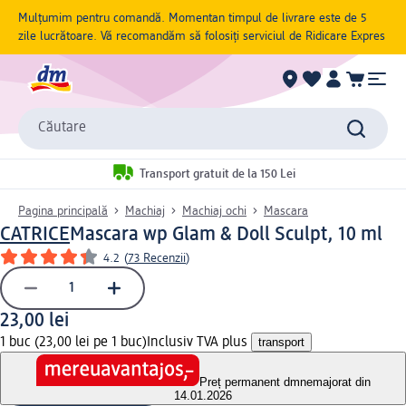
Mulțumim pentru comandă. Momentan timpul de livrare este de 5
zile lucrătoare. Vă recomandăm să folosiți serviciul de Ridicare Expres
Căutare
Transport gratuit de la 150 Lei
Pagina principală
Machiaj
Machiaj ochi
Mascara
CATRICE
Mascara wp Glam & Doll Sculpt, 10 ml
4.2
(
73 Recenzii
)
23,00 lei
1 buc (23,00 lei pe 1 buc)
Inclusiv TVA plus
transport
Preț permanent dm
nemajorat din
14.01.2026