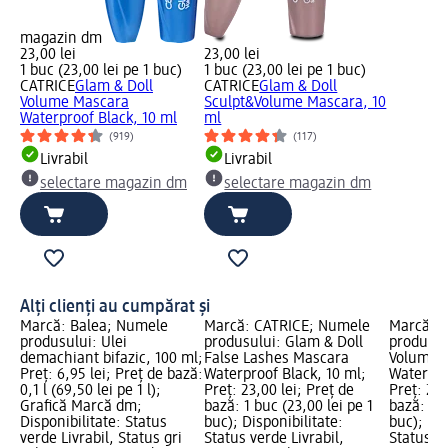
magazin dm
23,00 lei
23,00 lei
1 buc (23,00 lei pe 1 buc)
1 buc (23,00 lei pe 1 buc)
CATRICE
Glam & Doll
CATRICE
Glam & Doll
Volume Mascara
Sculpt&Volume Mascara, 10
Waterproof Black, 10 ml
ml
(919)
(117)
Livrabil
Livrabil
selectare magazin dm
selectare magazin dm
Alți clienți au cumpărat și
Marcă: Balea; Numele
Marcă: CATRICE; Numele
Marcă: 
produsului: Ulei
produsului: Glam & Doll
produsul
demachiant bifazic, 100 ml;
False Lashes Mascara
Volume 
Preț: 6,95 lei; Preț de bază:
Waterproof Black, 10 ml;
Waterpro
0,1 l (69,50 lei pe 1 l);
Preț: 23,00 lei; Preț de
Preț: 23,
Grafică Marcă dm;
bază: 1 buc (23,00 lei pe 1
bază: 1 b
Disponibilitate: Status
buc); Disponibilitate:
buc); Dis
verde Livrabil, Status gri
Status verde Livrabil,
Status ve