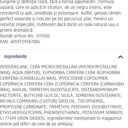
lungime și definiție clară, fără a forma aglomerări. Formula
ușoară, care se aplică în straturi, de un negru intens, este
rezistentă la apă, umiditate și estompare. Astfel, genele rămân
perfect separate și ridicate pe tot parcursul zilei. Pentru un
rezultat impecabil, indiferent dacă doriți un look natural sau o
privire dramatică.
Număr articol dm: 3111505
EAN: 4059729587084
Ingrediente
ISODODECANE, CERA MICROCRISTALLINA (MICROCRYSTALLINE
WAX), AQUA (WATER), EUPHORBIA CERIFERA CERA (EUPHORBIA
CERIFERA (CANDELILLA) WAX), VP/EICOSENE COPOLYMER,
COPERNICIA CERIFERA CERA (COPERNICIA CERIFERA (CARNAUBA)
WAX), KAOLIN, TRIMETHYLSILOXYSILICATE, DISTEARDIMONIUM
HECTORITE, BUTYLENE GLYCOL, SILICA, SORBITAN ISOSTEARATE,
RICINUS COMMUNIS (CASTOR) SEED OIL, TOCOPHEROL,
PROPYLENE CARBONATE, TRIMETHYL PENTANYL DIISOBUTYRATE,
ETHYLHEXYLGLYCERIN, PHENOXYETHANOL, POTASSIUM SORBATE,
CI 77499 (IRON OXIDES). Ingredientele menționate în magazinul
online pot diferi de cele de pe ambalaj.