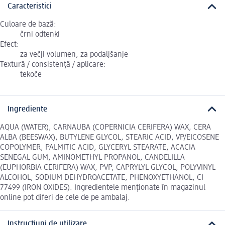
Caracteristici
Culoare de bază:
črni odtenki
Efect:
za večji volumen, za podaljšanje
Textură / consistență / aplicare:
tekoče
Ingrediente
AQUA (WATER), CARNAUBA (COPERNICIA CERIFERA) WAX, CERA
ALBA (BEESWAX), BUTYLENE GLYCOL, STEARIC ACID, VP/EICOSENE
COPOLYMER, PALMITIC ACID, GLYCERYL STEARATE, ACACIA
SENEGAL GUM, AMINOMETHYL PROPANOL, CANDELILLA
(EUPHORBIA CERIFERA) WAX, PVP, CAPRYLYL GLYCOL, POLYVINYL
ALCOHOL, SODIUM DEHYDROACETATE, PHENOXYETHANOL, CI
77499 (IRON OXIDES). Ingredientele menționate în magazinul
online pot diferi de cele de pe ambalaj.
Instrucțiuni de utilizare