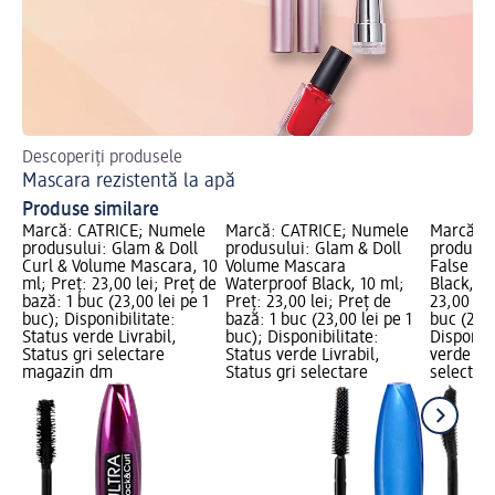
Descoperiți produsele
Des
Mascara rezistentă la apă
Ma
Produse similare
Marcă: CATRICE; Numele
Marcă: CATRICE; Numele
Marcă: 
produsului: Glam & Doll
produsului: Glam & Doll
produsul
Curl & Volume Mascara, 10
Volume Mascara
False La
ml; Preț: 23,00 lei; Preț de
Waterproof Black, 10 ml;
Black, 10
bază: 1 buc (23,00 lei pe 1
Preț: 23,00 lei; Preț de
23,00 lei
buc); Disponibilitate:
bază: 1 buc (23,00 lei pe 1
buc (23,0
Status verde Livrabil,
buc); Disponibilitate:
Disponibi
Status gri selectare
Status verde Livrabil,
verde Liv
magazin dm
Status gri selectare
selectar