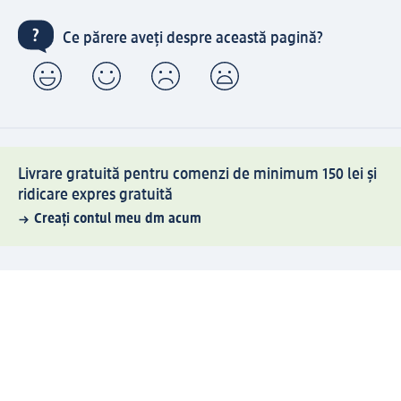
Ce părere aveți despre această pagină?
Livrare gratuită pentru comenzi de minimum 150 lei și
ridicare expres gratuită
Creați contul meu dm acum
Ajutor
Avantaje și Servicii
Relații clienți
Livrare și transport
Returnare și schimb
Compania dm