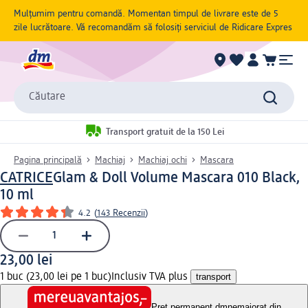
Mulțumim pentru comandă. Momentan timpul de livrare este de 5
zile lucrătoare. Vă recomandăm să folosiți serviciul de Ridicare Expres
Căutare
Transport gratuit de la 150 Lei
Pagina principală
Machiaj
Machiaj ochi
Mascara
CATRICE
Glam & Doll Volume Mascara 010 Black,
10 ml
4.2
(
143 Recenzii
)
23,00 lei
1 buc (23,00 lei pe 1 buc)
Inclusiv TVA plus
transport
Preț permanent dm
nemajorat din