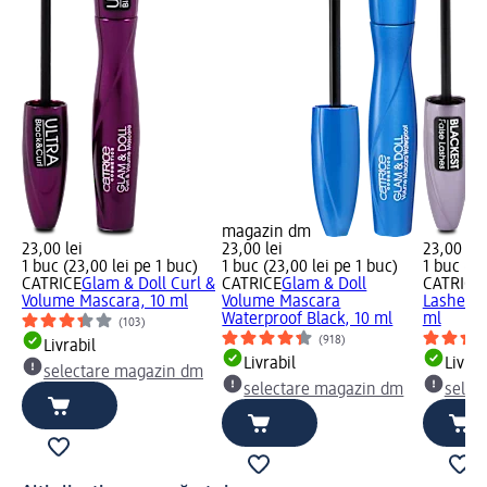
magazin dm
23,00 lei
23,00 lei
23,00 lei
1 buc (23,00 lei pe 1 buc)
1 buc (23,00 lei pe 1 buc)
1 buc (23
CATRICE
Glam & Doll Curl &
CATRICE
Glam & Doll
CATRICE
Volume Mascara, 10 ml
Volume Mascara
Lashes M
Waterproof Black, 10 ml
ml
(103)
(918)
Livrabil
Livrabil
Livrab
selectare magazin dm
selectare magazin dm
selec