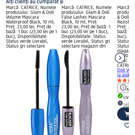
Alți clienți au cumpărat și
Marcă: CATRICE; Numele
Marcă: CATRICE; Numele
Marcă: 
produsului: Glam & Doll
produsului: Glam & Doll
produsul
Volume Mascara
False Lashes Mascara
& Doll V
Waterproof Black, 10 ml;
Black, 10 ml; Preț:
Rezistent
Preț: 23,00 lei; Preț de
23,00 lei; Preț de bază: 1
Preț: 23,
bază: 1 buc (23,00 lei pe 1
buc (23,00 lei pe 1 buc);
bază: 1 b
buc); Disponibilitate:
Disponibilitate: Status
buc); Dis
Status verde Livrabil,
verde Livrabil, Status gri
Status ve
Status gri selectare
selectare magazin dm
Status gr
magazin
23,00 lei
1 buc (23
CATRICE
Doll Vol
la apă, 1
Notă
Livrab
selec