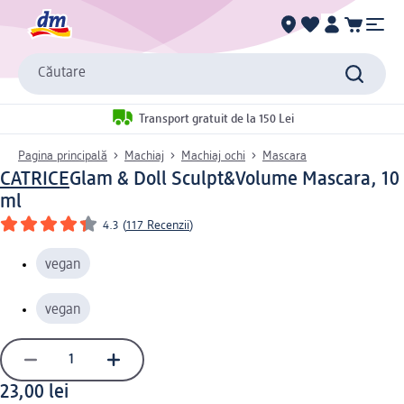
Căutare
Transport gratuit de la 150 Lei
Pagina principală
Machiaj
Machiaj ochi
Mascara
CATRICE
Glam & Doll Sculpt&Volume Mascara, 10
ml
4.3
(
117 Recenzii
)
vegan
vegan
23,00 lei