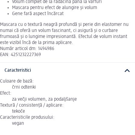
Volum complet de la rădăcină până la vârfuri
Mascara pentru efect de alungire și volum
Gene fară aspect încărcat
Mascara cu o textură neagră profundă și perie din elastomer nu
numai că oferă un volum fascinant, ci asigură și o curbare
frumoasă și o lungime impresionantă. Efectul de volum instant
este vizibil încă de la prima aplicare.
Număr articol dm: 1494986
EAN: 4251232227369
Caracteristici
Culoare de bază:
črni odtenki
Efect:
za večji volumen, za podaljšanje
Textură / consistență / aplicare:
tekoče
Caracteristicile produsului:
vegan