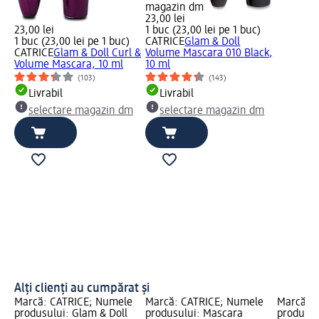
magazin dm
23,00 lei
23,00 lei
1 buc (23,00 lei pe 1 buc)
1 buc (23,00 lei pe 1 buc)
CATRICE
Glam & Doll
CATRICE
Glam & Doll Curl &
Volume Mascara 010 Black,
Volume Mascara, 10 ml
10 ml
(103)
(143)
Livrabil
Livrabil
selectare magazin dm
selectare magazin dm
Alți clienți au cumpărat și
Marcă: CATRICE; Numele
Marcă: CATRICE; Numele
Marcă: 
produsului: Glam & Doll
produsului: Mascara
produsul