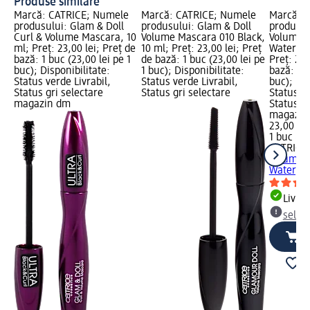
Produse similare
Marcă: CATRICE; Numele
Marcă: CATRICE; Numele
Marcă: 
produsului: Glam & Doll
produsului: Glam & Doll
produsul
Curl & Volume Mascara, 10
Volume Mascara 010 Black,
Volume 
ml; Preț: 23,00 lei; Preț de
10 ml; Preț: 23,00 lei; Preț
Waterpro
bază: 1 buc (23,00 lei pe 1
de bază: 1 buc (23,00 lei pe
Preț: 23,
buc); Disponibilitate:
1 buc); Disponibilitate:
bază: 1 b
Status verde Livrabil,
Status verde Livrabil,
buc); Dis
Status gri selectare
Status gri selectare
Status ve
magazin dm
Status gr
magazin
23,00 lei
1 buc (23
CATRICE
Volume 
Waterpro
Livrab
selec