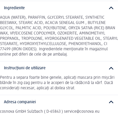
Ingrediente
AQUA (WATER), PARAFFIN, GLYCERYL STEARATE, SYNTHETIC
BEESWAX, STEARIC ACID, ACACIA SENEGAL GUM , BUTYLENE
GLYCOL, PALMITIC ACID, POLYBUTENE, ORYZA SATIVA (RICE) BRAN
WAX, VP/EICOSENE COPOLYMER, OZOKERITE, AMINOMETHYL
PROPANOL, TROPOLONE, HYDROGENATED VEGETABLE OIL, STEARYL
STEARATE, HYDROXYETHYLCELLULOSE, PHENOXYETHANOL, CI
77499 (IRON OXIDES). Ingredientele menționate în magazinul
online pot diferi de cele de pe ambalaj.
Instrucțiuni de utilizare
Pentru a separa foarte bine genele, aplicați mascara prin mișcări
blânde în zig-zag pentru a le acoperi de la rădăcină la vârf. Dacă
considerați necesar, aplicați al doilea strat.
Adresa companiei
cosnova GmbH Sulzbach ( D-65843 ) service@cosnova.eu