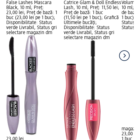
False Lashes Mascara
Catrice Glam & Doll Endless
Volume M
Black, 10 ml; Preț:
Lash, 10 ml; Preț: 11,50 lei;
10 ml; Pr
23,00 lei; Preț de bază: 1
Preț de bază: 1 buc
de bază: 
buc (23,00 lei pe 1 buc);
(11,50 lei pe 1 buc); Grafică
1 buc); D
Disponibilitate: Status
Ultimele bucăți;
Status ve
verde Livrabil, Status gri
Disponibilitate: Status
Status gr
selectare magazin dm
verde Livrabil, Status gri
selectare magazin dm
magazin
23,00 lei
23,00 lei
1 buc (23