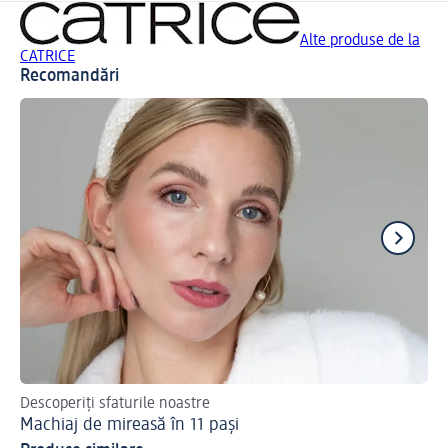
Alte produse de la
CATRICE
Recomandări
Descoperiți sfaturile noastre
De
Machiaj de mireasă în 11 pași
Ma