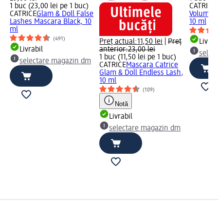
1 buc (23,00 lei pe 1 buc)
CATRICE
CATRICE
Glam & Doll False
Volume M
Lashes Mascara Black, 10
10 ml
ml
(491)
Preț actual:
11,50 lei
|
Preț
Livrab
Livrabil
anterior:
23,00 lei
selec
1 buc (11,50 lei pe 1 buc)
selectare magazin dm
CATRICE
Mascara Catrice
Glam & Doll Endless Lash,
10 ml
(109)
Notă
Livrabil
selectare magazin dm