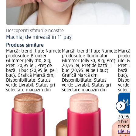
Descoperiți sfaturile noastre
Ha
Machiaj de mireasă în 11 pași
Ma
Produse similare
Marcă: trend !t up; Numele
Marcă: trend !t up; Numele
Marcă: t
produsului: Bronzer
produsului: Iluminator
produsul
Glimmer Jelly 010, 8 g;
Glimmer Jelly 30, 8 g; Preț:
ulei Glaz
Preț: 20,95 lei; Preț de
20,95 lei; Preț de bază: 1
Preț: 20,
bază: 1 buc (20,95 lei pe 1
buc (20,95 lei pe 1 buc);
bază: 1 b
buc); Grafică Marcă dm;
Grafică Marcă dm;
buc); Gr
Disponibilitate: Status
Disponibilitate: Status
Disponibi
verde Livrabil, Status gri
verde Livrabil, Status gri
verde Liv
selectare magazin dm
selectare magazin dm
selectar
20,95 lei
1 buc (20
trend !t 
ulei Glaz