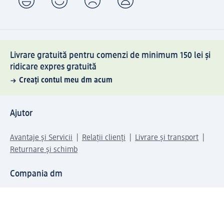
Livrare gratuită pentru comenzi de minimum 150 lei și
ridicare expres gratuită
Creați contul meu dm acum
Ajutor
Avantaje și Servicii
Relații clienți
Livrare și transport
Returnare și schimb
Compania dm
Compania
Responsabilitate
Carieră
Presă
Structura corporativă
Universul produselor dm