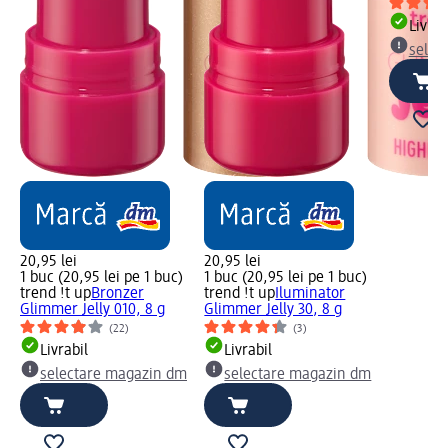
Livrab
selec
20,95 lei
20,95 lei
1 buc (20,95 lei pe 1 buc)
1 buc (20,95 lei pe 1 buc)
trend !t up
Bronzer
trend !t up
Iluminator
Glimmer Jelly 010, 8 g
Glimmer Jelly 30, 8 g
(22)
(3)
Livrabil
Livrabil
selectare magazin dm
selectare magazin dm