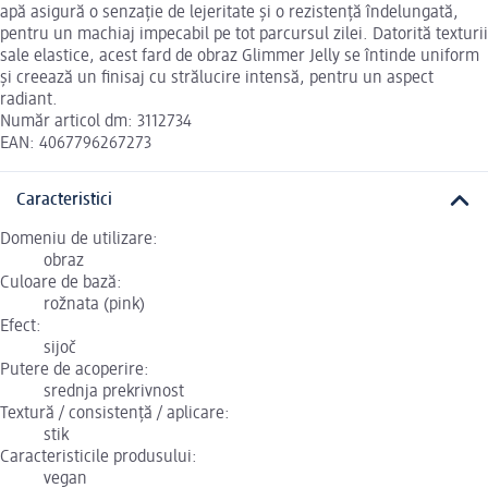
apă asigură o senzație de lejeritate și o rezistență îndelungată,
pentru un machiaj impecabil pe tot parcursul zilei. Datorită texturii
sale elastice, acest fard de obraz Glimmer Jelly se întinde uniform
și creează un finisaj cu strălucire intensă, pentru un aspect
radiant.
Număr articol dm: 3112734
EAN: 4067796267273
Caracteristici
Domeniu de utilizare:
obraz
Culoare de bază:
rožnata (pink)
Efect:
sijoč
Putere de acoperire:
srednja prekrivnost
Textură / consistență / aplicare:
stik
Caracteristicile produsului:
vegan