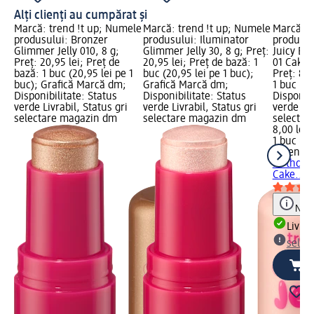
Alți clienți au cumpărat și
Marcă: trend !t up; Numele
Marcă: trend !t up; Numele
Marcă: 
produsului: Bronzer
produsului: Iluminator
produsul
Glimmer Jelly 010, 8 g;
Glimmer Jelly 30, 8 g; Preț:
Juicy Bi
Preț: 20,95 lei; Preț de
20,95 lei; Preț de bază: 1
01 Cake 
bază: 1 buc (20,95 lei pe 1
buc (20,95 lei pe 1 buc);
Preț: 8,0
buc); Grafică Marcă dm;
Grafică Marcă dm;
1 buc (8,
Disponibilitate: Status
Disponibilitate: Status
Disponibi
verde Livrabil, Status gri
verde Livrabil, Status gri
verde Liv
selectare magazin dm
selectare magazin dm
selectar
8,00 lei
1 buc (8,
essence
Birthday
Cake..., 
Notă
Livrab
selec