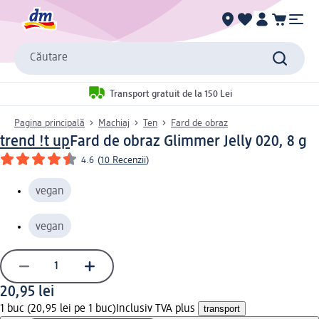
Căutare
Transport gratuit de la 150 Lei
Pagina principală
Machiaj
Ten
Fard de obraz
trend !t up
Fard de obraz Glimmer Jelly 020, 8 g
4.6
(
10 Recenzii
)
vegan
vegan
20,95 lei
1 buc (20,95 lei pe 1 buc)
Inclusiv TVA plus
transport