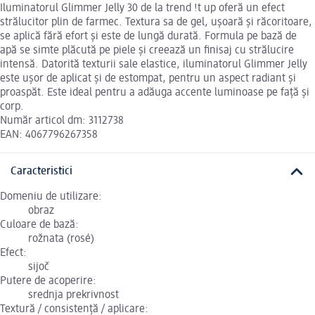
Iluminatorul Glimmer Jelly 30 de la trend !t up oferă un efect
strălucitor plin de farmec. Textura sa de gel, ușoară și răcoritoare,
se aplică fără efort și este de lungă durată. Formula pe bază de
apă se simte plăcută pe piele și creează un finisaj cu strălucire
intensă. Datorită texturii sale elastice, iluminatorul Glimmer Jelly
este ușor de aplicat și de estompat, pentru un aspect radiant și
proaspăt. Este ideal pentru a adăuga accente luminoase pe față și
corp.
Număr articol dm: 3112738
EAN: 4067796267358
Caracteristici
Domeniu de utilizare:
obraz
Culoare de bază:
rožnata (rosé)
Efect:
sijoč
Putere de acoperire:
srednja prekrivnost
Textură / consistență / aplicare: