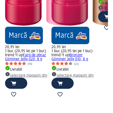
Livrab
selec
20,95 lei
20,95 lei
1 buc (20,95 lei pe 1 buc)
1 buc (20,95 lei pe 1 buc)
trend !t up
Fard de obraz
trend !t up
Bronzer
Glimmer Jelly 020, 8 g
Glimmer Jelly 010, 8 g
(10)
(22)
Livrabil
Livrabil
selectare magazin dm
selectare magazin dm