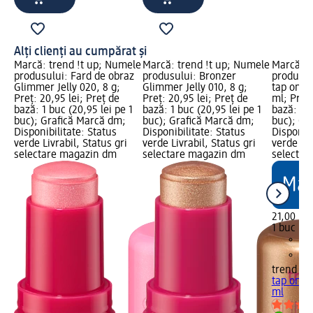
Alți clienți au cumpărat și
Marcă: trend !t up; Numele
Marcă: trend !t up; Numele
Marcă: t
produsului: Fard de obraz
produsului: Bronzer
produsul
Glimmer Jelly 020, 8 g;
Glimmer Jelly 010, 8 g;
tap on M
Preț: 20,95 lei; Preț de
Preț: 20,95 lei; Preț de
ml; Preț:
bază: 1 buc (20,95 lei pe 1
bază: 1 buc (20,95 lei pe 1
bază: 1 b
buc); Grafică Marcă dm;
buc); Grafică Marcă dm;
buc); Gr
Disponibilitate: Status
Disponibilitate: Status
Disponibi
verde Livrabil, Status gri
verde Livrabil, Status gri
verde Liv
selectare magazin dm
selectare magazin dm
selectar
21,00 lei
1 buc (21
trend !t 
tap on M
ml