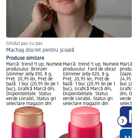
Ghidul pas cu pas
Cum
Machiaj discret pentru școală
Ap
Produse similare
Marcă: trend !t up; Numele
Marcă: trend !t up; Numele
Marcă: t
produsului: Bronzer
produsului: Fard de obraz
produsul
Glimmer Jelly 010, 8 g;
Glimmer Jelly 020, 8 g;
Glaze, 30
Preț: 20,95 lei; Preț de
Preț: 20,95 lei; Preț de
24,95 lei
bază: 1 buc (20,95 lei pe 1
bază: 1 buc (20,95 lei pe 1
buc (24,9
buc); Grafică Marcă dm;
buc); Grafică Marcă dm;
Grafică 
Disponibilitate: Status
Disponibilitate: Status
dm; Dispo
verde Livrabil, Status gri
verde Livrabil, Status gri
verde Liv
selectare magazin dm
selectare magazin dm
selectar