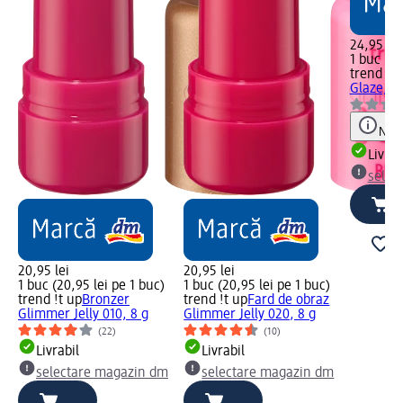
24,95 lei
1 buc (24
trend !t 
Glaze, 3
Notă
Livrab
selec
20,95 lei
20,95 lei
1 buc (20,95 lei pe 1 buc)
1 buc (20,95 lei pe 1 buc)
trend !t up
Bronzer
trend !t up
Fard de obraz
Glimmer Jelly 010, 8 g
Glimmer Jelly 020, 8 g
(22)
(10)
Livrabil
Livrabil
selectare magazin dm
selectare magazin dm