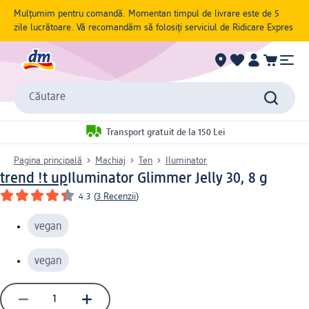
Mulțumim pentru comandă. Momentan timpul de livrare este de 5
zile lucrătoare. Vă recomandăm să folosiți serviciul de Ridicare Expres
Căutare
Transport gratuit de la 150 Lei
Pagina principală
Machiaj
Ten
Iluminator
trend !t up
Iluminator Glimmer Jelly 30, 8 g
4.3
(
3 Recenzii
)
vegan
vegan