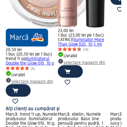
23,00 lei
1 buc (23,00 lei pe 1 buc)
CATRICE
Iluminator More
Than Glow 020, 10,5 ml
20,50 lei
(19)
1 buc (20,50 lei pe 1 buc)
Livrabil
trend !t up
Iluminatorul
selectare magazin dm
Double the Glow 010, 10 g
(5)
Livrabil
selectare magazin dm
Alți clienți au cumpărat și
Marcă: trend !t up; Numele
Marcă: ebelin; Numele
Marcă: 
produsului: Iluminatorul
produsului: Basic line
produsul
Double the Glow 010, 10 g;
pensulă pentru pudră, 1
Juicy Bi