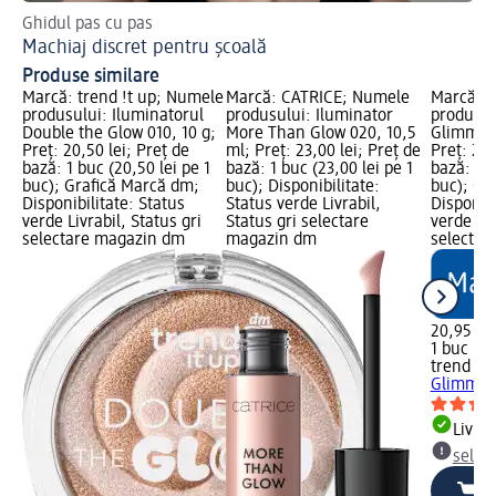
Ghidul pas cu pas
Cum
Machiaj discret pentru școală
Ap
Produse similare
Marcă: trend !t up; Numele
Marcă: CATRICE; Numele
Marcă: t
produsului: Iluminatorul
produsului: Iluminator
produsul
Double the Glow 010, 10 g;
More Than Glow 020, 10,5
Glimmer 
Preț: 20,50 lei; Preț de
ml; Preț: 23,00 lei; Preț de
Preț: 20,
bază: 1 buc (20,50 lei pe 1
bază: 1 buc (23,00 lei pe 1
bază: 1 b
buc); Grafică Marcă dm;
buc); Disponibilitate:
buc); Gr
Disponibilitate: Status
Status verde Livrabil,
Disponibi
verde Livrabil, Status gri
Status gri selectare
verde Liv
selectare magazin dm
magazin dm
selectar
20,95 lei
1 buc (20
trend !t 
Glimmer 
Livrab
selec