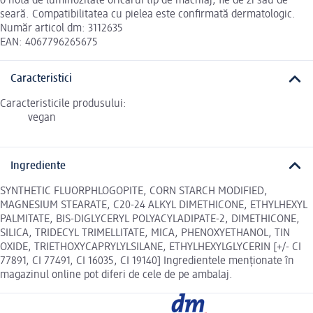
o notă de luminozitate oricărui tip de machiaj, fie de zi sau de
seară. Compatibilitatea cu pielea este confirmată dermatologic.
Număr articol dm: 3112635
EAN: 4067796265675
Caracteristici
Caracteristicile produsului:
vegan
Ingrediente
SYNTHETIC FLUORPHLOGOPITE, CORN STARCH MODIFIED,
MAGNESIUM STEARATE, C20-24 ALKYL DIMETHICONE, ETHYLHEXYL
PALMITATE, BIS-DIGLYCERYL POLYACYLADIPATE-2, DIMETHICONE,
SILICA, TRIDECYL TRIMELLITATE, MICA, PHENOXYETHANOL, TIN
OXIDE, TRIETHOXYCAPRYLYLSILANE, ETHYLHEXYLGLYCERIN [+/- CI
77891, CI 77491, CI 16035, CI 19140] Ingredientele menționate în
magazinul online pot diferi de cele de pe ambalaj.