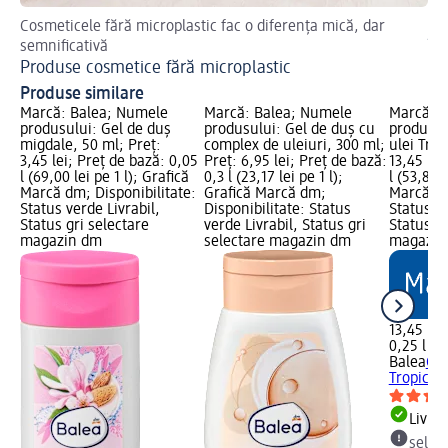
Cosmeticele fără microplastic fac o diferența mică, dar
Sfa
semnificativă
În
Produse cosmetice fără microplastic
Produse similare
Marcă: Balea; Numele
Marcă: Balea; Numele
Marcă: B
produsului: Gel de duș
produsului: Gel de duș cu
produsul
migdale, 50 ml; Preț:
complex de uleiuri, 300 ml;
ulei Trop
3,45 lei; Preț de bază: 0,05
Preț: 6,95 lei; Preț de bază:
13,45 lei
l (69,00 lei pe 1 l); Grafică
0,3 l (23,17 lei pe 1 l);
l (53,80 l
Marcă dm; Disponibilitate:
Grafică Marcă dm;
Marcă dm
Status verde Livrabil,
Disponibilitate: Status
Status ve
Status gri selectare
verde Livrabil, Status gri
Status gr
magazin dm
selectare magazin dm
magazin
13,45 lei
0,25 l (53
Balea
Gel
Tropical
Livrab
selec