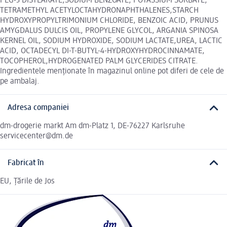
PEG-3 DISTEARATE,SODIUM BENZOATE, POTASSIUM SORBATE,
TETRAMETHYL ACETYLOCTAHYDRONAPHTHALENES,STARCH
HYDROXYPROPYLTRIMONIUM CHLORIDE, BENZOIC ACID, PRUNUS
AMYGDALUS DULCIS OIL, PROPYLENE GLYCOL, ARGANIA SPINOSA
KERNEL OIL, SODIUM HYDROXIDE, SODIUM LACTATE,UREA, LACTIC
ACID, OCTADECYL DI-T-BUTYL-4-HYDROXYHYDROCINNAMATE,
TOCOPHEROL,HYDROGENATED PALM GLYCERIDES CITRATE.
Ingredientele menționate în magazinul online pot diferi de cele de
pe ambalaj.
Adresa companiei
dm-drogerie markt Am dm-Platz 1, DE-76227 Karlsruhe
servicecenter@dm.de
Fabricat în
EU, Țările de Jos