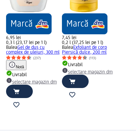
6,95 lei
7,45 lei
0,3 l (23,17 lei pe 1 l)
0,2 l (37,25 lei pe 1 l)
Balea
Gel de duș cu
Balea
Exfoliant de corp
complex de uleiuri, 300 ml
Piersică dulce, 200 ml
(237)
(113)
Livrabil
Notă
selectare magazin dm
Livrabil
selectare magazin dm