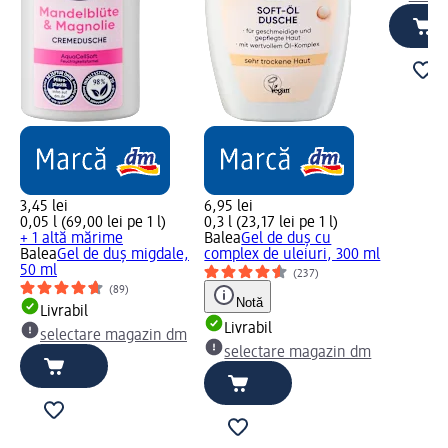
3,45 lei
6,95 lei
0,05 l (69,00 lei pe 1 l)
0,3 l (23,17 lei pe 1 l)
+ 1 altă mărime
Balea
Gel de duș cu
Balea
Gel de duș migdale,
complex de uleiuri, 300 ml
50 ml
(237)
(89)
Notă
Livrabil
Livrabil
selectare magazin dm
selectare magazin dm