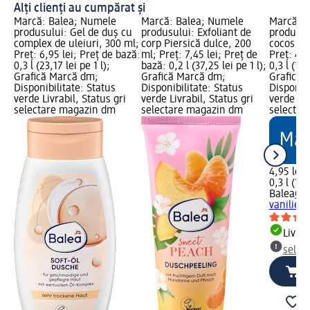
Alți clienți au cumpărat și
Marcă: Balea; Numele
Marcă: Balea; Numele
Marcă: B
produsului: Gel de duș cu
produsului: Exfoliant de
produsul
complex de uleiuri, 300 ml;
corp Piersică dulce, 200
cocos și 
Preț: 6,95 lei; Preț de bază:
ml; Preț: 7,45 lei; Preț de
Preț: 4,9
0,3 l (23,17 lei pe 1 l);
bază: 0,2 l (37,25 lei pe 1 l);
0,3 l (16,
Grafică Marcă dm;
Grafică Marcă dm;
Grafică 
Disponibilitate: Status
Disponibilitate: Status
Disponibi
verde Livrabil, Status gri
verde Livrabil, Status gri
verde Liv
selectare magazin dm
selectare magazin dm
selectar
4,95 lei
0,3 l (16,
Balea
Gel
vanilie, 
Livrab
selec