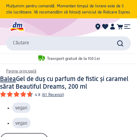
Mulțumim pentru comandă. Momentan timpul de livrare este de 5
zile lucrătoare. Vă recomandăm să folosiți serviciul de Ridicare Expres
Căutare
Transport gratuit de la 150 Lei
Pagina principală
Balea
Gel de duș cu parfum de fistic și caramel
sărat Beautiful Dreams, 200 ml
4.8
(
61 Recenzii
)
vegan
vegan