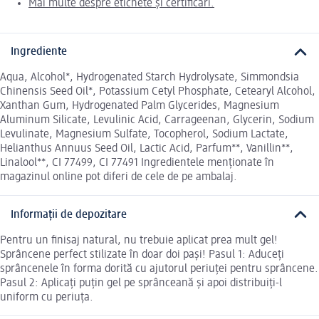
Mai multe despre etichete și certificări.
Ingrediente
Aqua, Alcohol*, Hydrogenated Starch Hydrolysate, Simmondsia
Chinensis Seed Oil*, Potassium Cetyl Phosphate, Cetearyl Alcohol,
Xanthan Gum, Hydrogenated Palm Glycerides, Magnesium
Aluminum Silicate, Levulinic Acid, Carrageenan, Glycerin, Sodium
Levulinate, Magnesium Sulfate, Tocopherol, Sodium Lactate,
Helianthus Annuus Seed Oil, Lactic Acid, Parfum**, Vanillin**,
Linalool**, CI 77499, CI 77491 Ingredientele menționate în
magazinul online pot diferi de cele de pe ambalaj.
Informații de depozitare
Pentru un finisaj natural, nu trebuie aplicat prea mult gel!
Sprâncene perfect stilizate în doar doi pași! Pasul 1: Aduceți
sprâncenele în forma dorită cu ajutorul periuței pentru sprâncene.
Pasul 2: Aplicați puțin gel pe sprânceană și apoi distribuiți-l
uniform cu periuța.