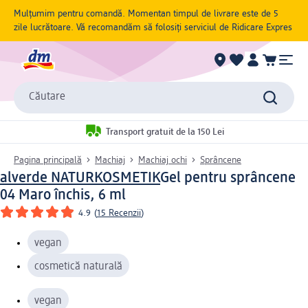
Mulțumim pentru comandă. Momentan timpul de livrare este de 5
zile lucrătoare. Vă recomandăm să folosiți serviciul de Ridicare Expres
Căutare
Transport gratuit de la 150 Lei
Pagina principală
Machiaj
Machiaj ochi
Sprâncene
alverde NATURKOSMETIK
Gel pentru sprâncene
04 Maro închis, 6 ml
4.9
(
15 Recenzii
)
vegan
cosmetică naturală
vegan