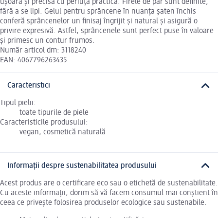
ușoară și precisă cu periuța practică. Firele de păr sunt definite,
fără a se lipi. Gelul pentru sprâncene în nuanța șaten închis
conferă sprâncenelor un finisaj îngrijit și natural și asigură o
privire expresivă. Astfel, sprâncenele sunt perfect puse în valoare
și primesc un contur frumos.
Număr articol dm: 3118240
EAN: 4067796263435
Caracteristici
Tipul pielii:
toate tipurile de piele
Caracteristicile produsului:
vegan, cosmetică naturală
Informații despre sustenabilitatea produsului
Acest produs are o certificare eco sau o etichetă de sustenabilitate.
Cu aceste informații, dorim să vă facem consumul mai conștient în
ceea ce privește folosirea produselor ecologice sau sustenabile.