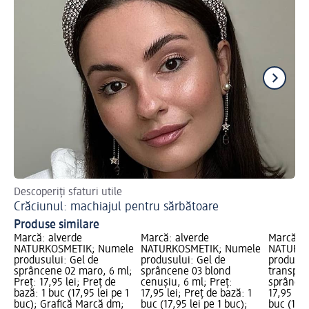
Descoperiți sfaturi utile
Gh
Crăciunul: machiajul pentru sărbătoare
Ma
Produse similare
Marcă: alverde
Marcă: alverde
Marcă: a
NATURKOSMETIK; Numele
NATURKOSMETIK; Numele
NATURKO
produsului: Gel de
produsului: Gel de
produsul
sprâncene 02 maro, 6 ml;
sprâncene 03 blond
transpar
Preț: 17,95 lei; Preț de
cenușiu, 6 ml; Preț:
sprâncen
bază: 1 buc (17,95 lei pe 1
17,95 lei; Preț de bază: 1
17,95 lei
buc); Grafică Marcă dm;
buc (17,95 lei pe 1 buc);
buc (17,9