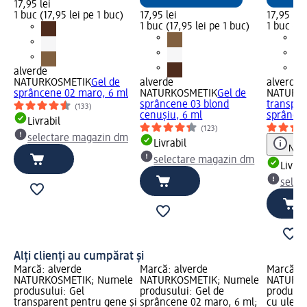
17,95 lei
1 buc (17,95 lei pe 1 buc)
17,95 lei
17,95 lei
1 buc (17,95 lei pe 1 buc)
1 buc (17
alverde
NATURKOSMETIK
Gel de
alverde
alverde
sprâncene 02 maro, 6 ml
NATURKOSMETIK
Gel de
NATURK
sprâncene 03 blond
transpar
(133)
cenușiu, 6 ml
sprâncen
Livrabil
(123)
selectare magazin dm
Livrabil
Notă
selectare magazin dm
Livrab
selec
Alți clienți au cumpărat și
Marcă: alverde
Marcă: alverde
Marcă: a
NATURKOSMETIK; Numele
NATURKOSMETIK; Numele
NATURKO
produsului: Gel
produsului: Gel de
produsul
transparent pentru gene și
sprâncene 02 maro, 6 ml;
cu ulei d