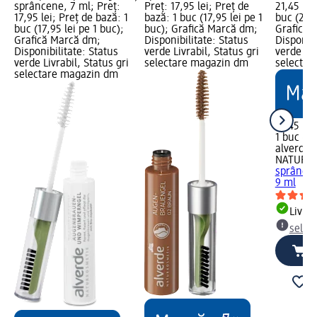
sprâncene, 7 ml; Preț:
Preț: 17,95 lei; Preț de
21,45 lei
17,95 lei; Preț de bază: 1
bază: 1 buc (17,95 lei pe 1
buc (21,4
buc (17,95 lei pe 1 buc);
buc); Grafică Marcă dm;
Grafică 
Grafică Marcă dm;
Disponibilitate: Status
Disponibi
Disponibilitate: Status
verde Livrabil, Status gri
verde Liv
verde Livrabil, Status gri
selectare magazin dm
selectar
selectare magazin dm
21,45 lei
1 buc (21
alverde
NATURK
sprâncen
9 ml
Livrab
selec