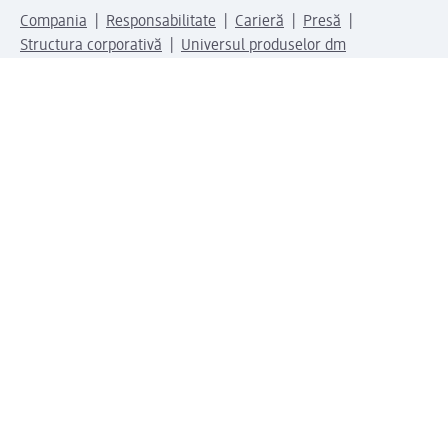
Compania
Responsabilitate
Carieră
Presă
Structura corporativă
Universul produselor dm
Lumea dm
Metode de plată
Conectați-vă cu dm