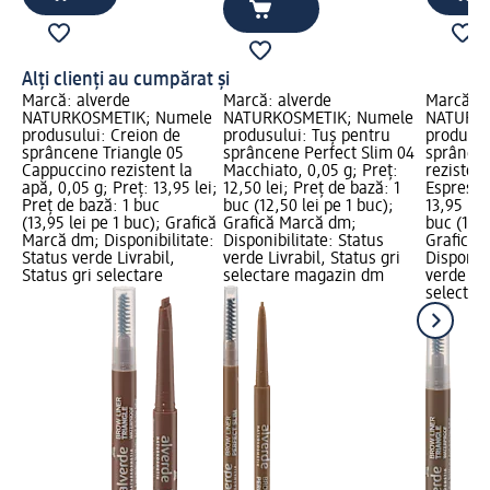
Alți clienți au cumpărat și
Marcă: alverde
Marcă: alverde
Marcă: a
NATURKOSMETIK; Numele
NATURKOSMETIK; Numele
NATURKO
produsului: Creion de
produsului: Tuș pentru
produsul
sprâncene Triangle 05
sprâncene Perfect Slim 04
sprâncen
Cappuccino rezistent la
Macchiato, 0,05 g; Preț:
rezistent
apă, 0,05 g; Preț: 13,95 lei;
12,50 lei; Preț de bază: 1
Espresso,
Preț de bază: 1 buc
buc (12,50 lei pe 1 buc);
13,95 lei
(13,95 lei pe 1 buc); Grafică
Grafică Marcă dm;
buc (13,9
Marcă dm; Disponibilitate:
Disponibilitate: Status
Grafică 
Status verde Livrabil,
verde Livrabil, Status gri
Disponibi
Status gri selectare
selectare magazin dm
verde Liv
selectar