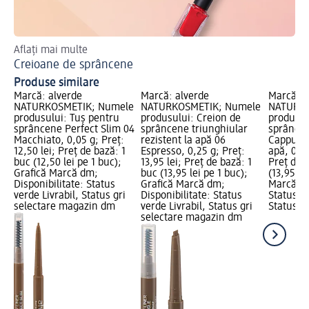
Aflați mai multe
Des
Creioane de sprâncene
Cr
Produse similare
Marcă: alverde
Marcă: alverde
Marcă: a
NATURKOSMETIK; Numele
NATURKOSMETIK; Numele
NATURKO
produsului: Tuș pentru
produsului: Creion de
produsul
sprâncene Perfect Slim 04
sprâncene triunghiular
sprâncen
Macchiato, 0,05 g; Preț:
rezistent la apă 06
Cappucci
12,50 lei; Preț de bază: 1
Espresso, 0,25 g; Preț:
apă, 0,05
buc (12,50 lei pe 1 buc);
13,95 lei; Preț de bază: 1
Preț de 
Grafică Marcă dm;
buc (13,95 lei pe 1 buc);
(13,95 le
Disponibilitate: Status
Grafică Marcă dm;
Marcă dm
verde Livrabil, Status gri
Disponibilitate: Status
Status ve
selectare magazin dm
verde Livrabil, Status gri
Status gr
selectare magazin dm