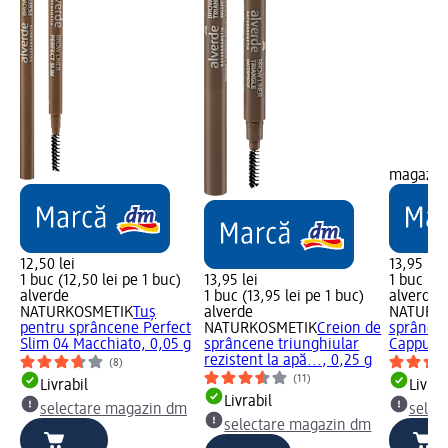
magazin
12,50 lei
13,95 lei
1 buc (12,50 lei pe 1 buc)
13,95 lei
1 buc (13
alverde
1 buc (13,95 lei pe 1 buc)
alverde
NATURKOSMETIK
Tuș
alverde
NATURK
pentru sprâncene Perfect
NATURKOSMETIK
Creion de
sprâncen
Slim 04 Macchiato, 0,05 g
sprâncene triunghiular
Cappucci
rezistent la apă..., 0,25 g
(8)
(11)
Livrabil
Livrab
Livrabil
selectare magazin dm
selec
selectare magazin dm