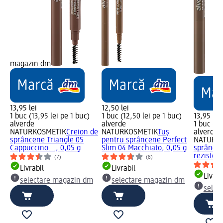
magazin dm
13,95 lei
12,50 lei
1 buc (13,95 lei pe 1 buc)
1 buc (12,50 lei pe 1 buc)
13,95 lei
alverde
alverde
1 buc (13
NATURKOSMETIK
Creion de
NATURKOSMETIK
Tuș
alverde
sprâncene Triangle 05
pentru sprâncene Perfect
NATURK
Cappuccino..., 0,05 g
Slim 04 Macchiato, 0,05 g
sprâncen
rezistent
(7)
(8)
Livrabil
Livrabil
Livrab
selectare magazin dm
selectare magazin dm
selec