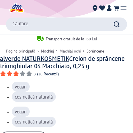
Căutare
Transport gratuit de la 150 Lei
Pagina principală
Machiaj
Machiaj ochi
Sprâncene
alverde NATURKOSMETIK
Creion de sprâncene
triunghiular 04 Macchiato, 0,25 g
3
(
20 Recenzii
)
vegan
cosmetică naturală
vegan
cosmetică naturală