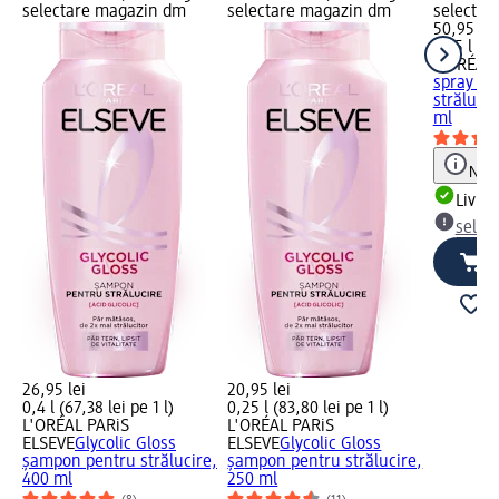
selectare magazin dm
selectare magazin dm
selectar
50,95 lei
0,15 l (33
L'ORÉAL 
spray le
strălucir
ml
Notă
Livrab
selec
26,95 lei
20,95 lei
0,4 l (67,38 lei pe 1 l)
0,25 l (83,80 lei pe 1 l)
L'ORÉAL PARiS
L'ORÉAL PARiS
ELSEVE
Glycolic Gloss
ELSEVE
Glycolic Gloss
șampon pentru strălucire,
șampon pentru strălucire,
400 ml
250 ml