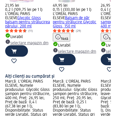
21,95 lei
49,95 lei
26,95 lei
0,2 l (109,75 lei pe 1 l)
0,15 l (333,00 lei pe 1 l)
0,4 l (67,
L'ORÉAL PARiS
L'ORÉAL PARiS
L'ORÉAL 
ELSEVE
Glycolic Gloss
ELSEVE
Balsam de păr
ELSEVE
G
balsam pentru strălucirea
pentru strălucire Glycolic
șampon p
părului, 200 ml
Gloss, 150 ml
400 ml
(11)
(29)
Livrabil
Notă
Notă
selectare magazin dm
Livrabil
Livrab
selectare magazin dm
selec
Alți clienți au cumpărat și
Marcă: L'ORÉAL PARiS
Marcă: L'ORÉAL PARiS
Marcă: L
ELSEVE; Numele
ELSEVE; Numele
ELSEVE;
produsului: Glycolic Gloss
produsului: Glycolic Gloss
produsul
șampon pentru strălucire,
șampon pentru strălucire,
leave-in 
400 ml; Preț: 26,95 lei;
250 ml; Preț: 20,95 lei;
Glycolic 
Preț de bază: 0,4 l
Preț de bază: 0,25 l
Preț: 50,
(67,38 lei pe 1 l);
(83,80 lei pe 1 l);
bază: 0,1
Disponibilitate: Status
Disponibilitate: Status
l); Dispo
verde Livrabil, Status gri
verde Livrabil, Status gri
verde Liv