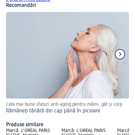
Recomandări
Cele mai bune sfaturi anti-aging pentru mâini, gât și corp
Afl
Rămâneți tânără din cap până în picioare
Co
Produse similare
Marcă: L'ORÉAL PARiS
Marcă: L'ORÉAL PARiS
Marcă: L