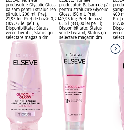
ELSEVE; Numele
ELSEVE; Numele
ELSEVE;
produsului: Glycolic Gloss
produsului: Balsam de păr
produsul
balsam pentru strălucirea
pentru strălucire Glycolic
șampon p
părului, 200 ml; Preț:
Gloss, 150 ml; Preț:
400 ml; P
21,95 lei; Preț de bază: 0,2 l
49,95 lei; Preț de bază:
Preț de b
(109,75 lei pe 1 l);
0,15 l (333,00 lei pe 1 l);
(67,38 lei
Disponibilitate: Status
Disponibilitate: Status
Disponibi
verde Livrabil, Status gri
verde Livrabil, Status gri
verde Liv
selectare magazin dm
selectare magazin dm
selectar