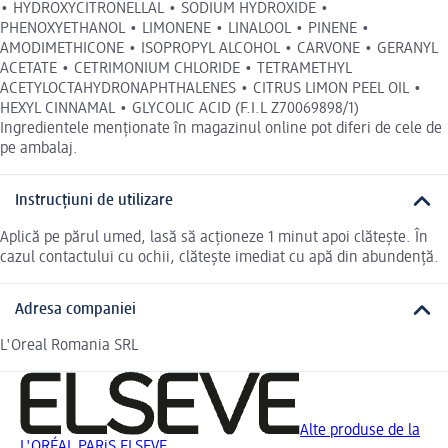
• HYDROXYCITRONELLAL • SODIUM HYDROXIDE •
PHENOXYETHANOL • LIMONENE • LINALOOL • PINENE •
AMODIMETHICONE • ISOPROPYL ALCOHOL • CARVONE • GERANYL
ACETATE • CETRIMONIUM CHLORIDE • TETRAMETHYL
ACETYLOCTAHYDRONAPHTHALENES • CITRUS LIMON PEEL OIL •
HEXYL CINNAMAL • GLYCOLIC ACID (F.I.L Z70069898/1)
Ingredientele menționate în magazinul online pot diferi de cele de
pe ambalaj.
Instrucțiuni de utilizare
Aplică pe părul umed, lasă să acționeze 1 minut apoi clătește. În
cazul contactului cu ochii, clătește imediat cu apă din abundență.
Adresa companiei
L'Oreal Romania SRL
Alte produse de la
L'ORÉAL PARiS ELSEVE