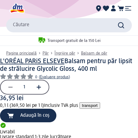
Căutare
Transport gratuit de la 150 Lei
Pagina principală
Păr
Îngrijire păr
Balsam de păr
L'ORÉAL PARiS ELSEVE
Balsam pentru păr lipsit
de strălucire Glycolic Gloss, 400 ml
0
(
Evaluare produs
)
36,95 lei
0,1 l (369,50 lei pe 1 l)
Inclusiv TVA plus
transport
Adaugă în coș
Livrabil
Livrare standard 1-3 zile lucrătoare