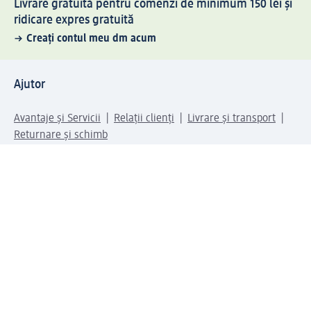
Livrare gratuită pentru comenzi de minimum 150 lei și
ridicare expres gratuită
Creați contul meu dm acum
Ajutor
Avantaje și Servicii
Relații clienți
Livrare și transport
Returnare și schimb
Compania dm
Compania
Responsabilitate
Carieră
Presă
Structura corporativă
Universul produselor dm
Lumea dm