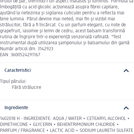
firului de păr, oferindu-i un aspect mătăsos și luminos. Formula sa
îmbogățită cu acid glicolic acționează asupra fibrei capilare,
ajutând la netezirea și sigilarea cuticulei pentru a reflecta mai
bine lumina. Părul devine mai neted, mai fin și vizibil mai
strălucitor, fără a fi încărcat. Cu un parfum elegant, cu note de
grapefruit, iasomie și lemn de cedru, acest balsam transformă
rutina de îngrijire într-o experiență senzorială rafinată. *Test
instrumental după utilizarea șamponului și balsamului din gamă
Număr articol dm: 3142923
EAN: 3600524291167
Caracteristici
Tipul părului:
Fără strălucire
Ingrediente
1402018 H - INGREDIENTE: AQUA / WATER • CETEARYL ALCOHOL •
DIMETHICONE • GLYCERIN • BEHENTRIMONIUM CHLORIDE •
PARFUM / FRAGRANCE • LACTIC ACID • SODIUM LAURETH SULFATE