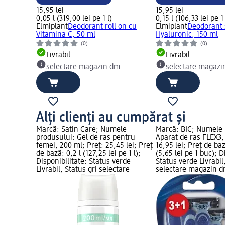
15,95 lei
15,95 lei
0,05 l (319,00 lei pe 1 l)
0,15 l (106,33 lei pe 1 
Elmiplant
Deodorant roll on cu
Elmiplant
Deodorant 
Vitamina C, 50 ml
Hyaluronic, 150 ml
(0)
(0)
Livrabil
Livrabil
selectare magazin dm
selectare magazi
Alți clienți au cumpărat și
Marcă: Satin Care; Numele
Marcă: BIC; Numele 
produsului: Gel de ras pentru
Aparat de ras FLEX3,
femei, 200 ml; Preț: 25,45 lei; Preț
16,95 lei; Preț de ba
de bază: 0,2 l (127,25 lei pe 1 l);
(5,65 lei pe 1 buc); D
Disponibilitate: Status verde
Status verde Livrabil
Livrabil, Status gri selectare
selectare magazin 