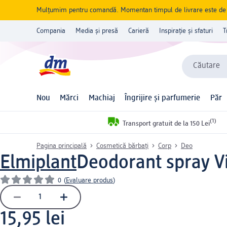
Mulțumim pentru comandă. Momentan timpul de livrare este de 5 
Compania
Media și presă
Carieră
Inspirație și sfaturi
T
Căutare
Nou
Mărci
Machiaj
Îngrijire și parfumerie
Păr
(1)
Transport gratuit de la 150 Lei
Pagina principală
Cosmetică bărbați
Corp
Deo
Elmiplant
Deodorant spray V
0
(
Evaluare produs
)
15,95 lei