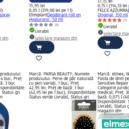
17,15 lei
15,95 lei
0,15 l (114,33 lei 
l)
0,05 l (319,00 lei pe 1 l)
FELCE AZZURRA
spray
Elmiplant
Deodorant roll on
Original, 150 ml
Hyaluronic, 50 ml
(1)
(0)
Livrabil
Livrabil
selectare ma
n dm
selectare magazin dm
produsului:
Marcă: PARSA BEAUTY; Numele
Marcă: elmex; N
 4 buc; Preț:
produsului: Perie de păr naturală
Pasta de dinti pe
ză: 3 buc
cu peri variați, 1 buc; Preț:
Sensitive Repair
isponibilitate:
42,95 lei; Preț de bază: 1 buc
Categorie juridic
, Status gri
(42,95 lei pe 1 buc); Disponibilitate:
medical; Preț: 30
dm
Status verde Livrabil, Status gri
bază: 0,075 l (40
Disponibilitate:
Livrabil, Status 
magazin dm