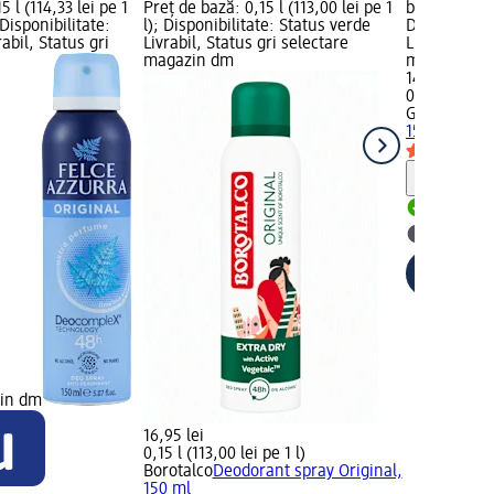
5 l (114,33 lei pe 1
Preț de bază: 0,15 l (113,00 lei pe 1
bază: 0,15 l 
Disponibilitate:
l); Disponibilitate: Status verde
Disponibilit
abil, Status gri
Livrabil, Status gri selectare
Livrabil, St
magazin dm
magazin d
14,95 lei
0,15 l (99,67
GEROVITAL
D
150 ml
Notă
Livrabil
selectar
zin dm
16,95 lei
0,15 l (113,00 lei pe 1 l)
Borotalco
Deodorant spray Original,
150 ml