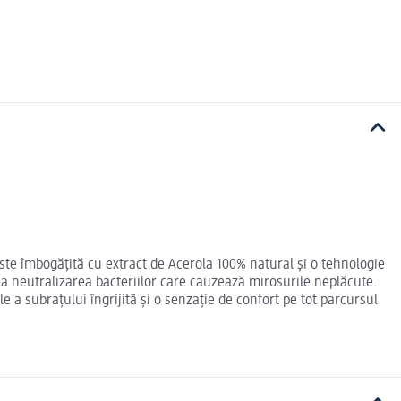
ste îmbogățită cu extract de Acerola 100% natural și o tehnologie
 la neutralizarea bacteriilor care cauzează mirosurile neplăcute.
 a subrațului îngrijită și o senzație de confort pe tot parcursul