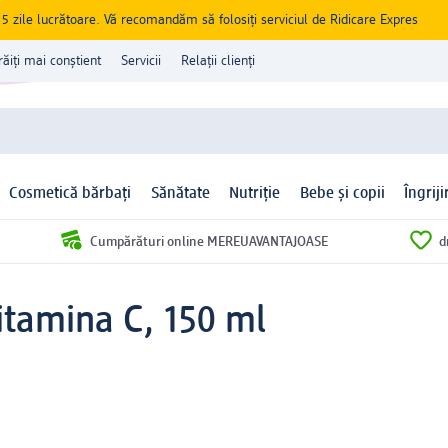
zile lucrătoare. Vă recomandăm să folosiți serviciul de Ridicare Expres
răiți mai conștient
Servicii
Relații clienți
Cosmetică bărbați
Sănătate
Nutriție
Bebe și copii
Îngrij
Cumpărături online MEREUAVANTAJOASE
d
itamina C, 150 ml