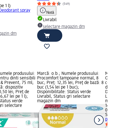
(549)
pe 1 l)
Deodorant spray
Notă
Livrabil
selectare magazin dm
gazin dm
umele produsului:
Marcă: o.b.; Numele produsului:
Marcă: STR8
ntru dinti sensibili
Procomfort tampoane normal, 8
Original de
 & Prevent, 75 ml;
buc; Preț: 12,35 lei; Preț de bază: 8
corp, 150 ml
ă: dispozitiv
buc (1,54 lei pe 1 buc);
de bază: 0,15
,50 lei; Preț de
Disponibilitate: Status verde
Disponibilit
6,67 lei pe 1 l);
Livrabil, Status gri selectare
Livrabil, St
 Status verde
magazin dm
magazin d
gri selectare
14,45 lei
0,15 l (96,33 
STR8
Origin
pentru corp