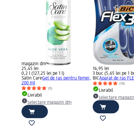
magazin dm
25,45 lei
16,95 lei
0,2 l (127,25 lei pe 1 l)
3 buc (5,65 lei pe 1 b
Satin Care
Gel de ras pentru femei,
BIC
Aparat de ras FLE
200 ml
(10)
(5)
Livrabil
Livrabil
selectare magazi
selectare magazin dm