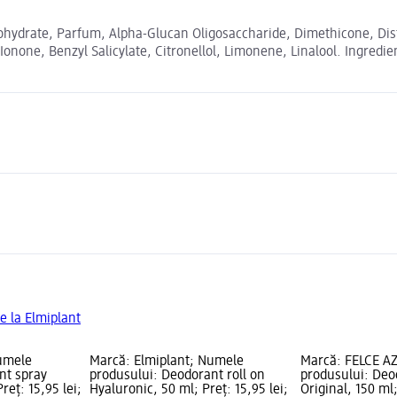
ydrate, Parfum, Alpha-Glucan Oligosaccharide, Dimethicone, Diste
 Ionone, Benzyl Salicylate, Citronellol, Limonene, Linalool. Ingredi
e la Elmiplant
Numele
Marcă: Elmiplant; Numele
Marcă: FELCE A
nt spray
produsului: Deodorant roll on
produsului: Deo
reț: 15,95 lei;
Hyaluronic, 50 ml; Preț: 15,95 lei;
Original, 150 ml;