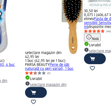
30,50 lei
0,075 l (406,67 le
elmex
Pasta de d
sensibili Sensiti
ml
dispozitiv med
(46
Notă
Livrabil
selectare ma
selectare magazin dm
42,95 lei
uc)
1 buc (42,95 lei pe 1 buc)
X3, 4 buc
PARSA BEAUTY
Perie de păr
naturală cu peri variați, 1 buc
(3)
Livrabil
n dm
selectare magazin dm