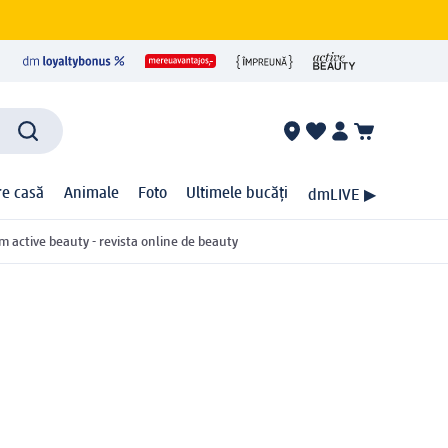
ire casă
Animale
Foto
Ultimele bucăți
dmLIVE ▶
m active beauty - revista online de beauty