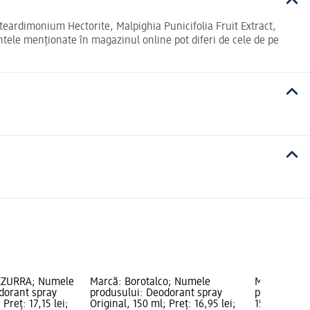
ardimonium Hectorite, Malpighia Punicifolia Fruit Extract,
entele menționate în magazinul online pot diferi de cele de pe
ZZURRA; Numele
Marcă: Borotalco; Numele
Marcă: GER
dorant spray
produsului: Deodorant spray
produsului:
 Preț: 17,15 lei;
Original, 150 ml; Preț: 16,95 lei;
150 ml; Preț