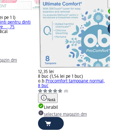
Notă
Livrabil
i pe 1 l)
selectar
inti pentru dinti
ve..., 75
ical
)
gazin dm
12,35 lei
8 buc (1,54 lei pe 1 buc)
o.b.
Procomfort tampoane normal,
8 buc
(0)
Notă
Livrabil
selectare magazin dm