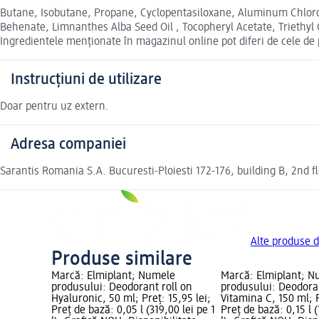
Butane, Isobutane, Propane, Cyclopentasiloxane, Aluminum Chloro
Behenate, Limnanthes Alba Seed Oil , Tocopheryl Acetate, Triethyl C
Ingredientele menționate în magazinul online pot diferi de cele de
Instrucțiuni de utilizare
Doar pentru uz extern.
Adresa companiei
Sarantis Romania S.A. Bucuresti-Ploiesti 172-176, building B, 2nd
Alte produse d
Produse similare
Marcă: Elmiplant; Numele
Marcă: Elmiplant; 
produsului: Deodorant roll on
produsului: Deodora
Hyaluronic, 50 ml; Preț: 15,95 lei;
Vitamina C, 150 ml; P
Preț de bază: 0,05 l (319,00 lei pe 1
Preț de bază: 0,15 l (