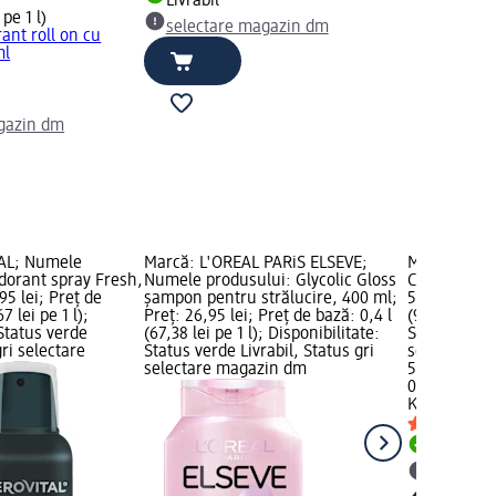
Livrabil
 pe 1 l)
selectare magazin dm
ant roll on cu
ml
gazin dm
AL; Numele
Marcă: L'ORÉAL PARiS ELSEVE;
Marcă: Kall
dorant spray Fresh,
Numele produsului: Glycolic Gloss
Cremă oxida
95 lei; Preț de
șampon pentru strălucire, 400 ml;
5,95 lei; Pr
7 lei pe 1 l);
Preț: 26,95 lei; Preț de bază: 0,4 l
(99,17 lei pe
 Status verde
(67,38 lei pe 1 l); Disponibilitate:
Status verde
gri selectare
Status verde Livrabil, Status gri
selectare 
selectare magazin dm
5,95 lei
0,06 l (99,17
Kallos
Cremă
Livrabil
selectar