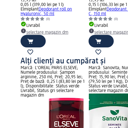
15,95 lei
15,95 lei
0,05 l (319,00 lei pe 1 l)
0,15 l (106,33 lei pe 1 
Elmiplant
Deodorant roll on
Elmiplant
Deodorant 
Hyaluronic, 50 ml
C, 150 ml
(0)
(0)
Livrabil
Livrabil
selectare magazin dm
selectare magazi
Alți clienți au cumpărat și
Marcă: L'ORÉAL PARiS ELSEVE;
Marcă: Sanovita; N
Numele produsului: Şampon
produsului: Semințe 
arginine, 250 ml; Preț: 20,95 lei;
Preț: 15,90 lei; Preț
Preț de bază: 0,25 l (83,80 lei pe 1
(79,50 lei pe 1 Kg); D
l); Disponibilitate: Status verde
Status verde Livrabil
Livrabil, Status gri selectare
selectare magazin 
magazin dm