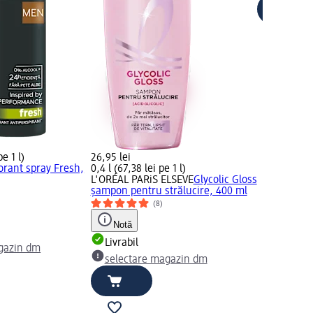
pe 1 l)
26,95 lei
rant spray Fresh,
0,4 l (67,38 lei pe 1 l)
L'ORÉAL PARiS ELSEVE
Glycolic Gloss
șampon pentru strălucire, 400 ml
(8)
Notă
Livrabil
gazin dm
selectare magazin dm