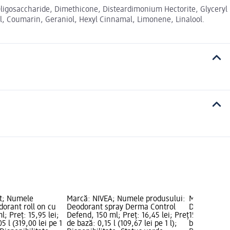
igosaccharide, Dimethicone, Disteardimonium Hectorite, Glyceryl
lol, Coumarin, Geraniol, Hexyl Cinnamal, Limonene, Linalool.
t; Numele
Marcă: NIVEA; Numele produsului:
Marcă: NIVE
dorant roll on cu
Deodorant spray Derma Control
Deodorant s
; Preț: 15,95 lei;
Defend, 150 ml; Preț: 16,45 lei; Preț
150 ml; Preț
5 l (319,00 lei pe 1
de bază: 0,15 l (109,67 lei pe 1 l);
bază: 0,15 l 