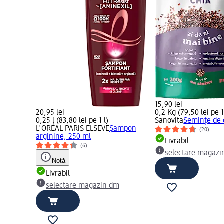
15,90 lei
20,95 lei
0,2 Kg (79,50 lei pe 
0,25 l (83,80 lei pe 1 l)
Sanovita
Semințe de 
L'ORÉAL PARiS ELSEVE
Şampon
(20)
arginine, 250 ml
Livrabil
(6)
selectare magazi
Notă
Livrabil
selectare magazin dm