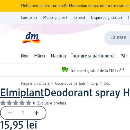
Mulțumim pentru comandă. Momentan timpul de livrare este de 5 
Compania
Media și presă
Carieră
Inspirație și sfaturi
T
Căutare
Nou
Mărci
Machiaj
Îngrijire și parfumerie
Păr
(1)
Transport gratuit de la 150 Lei
Pagina principală
Cosmetică bărbați
Corp
Deo
Elmiplant
Deodorant spray H
0
(
Evaluare produs
)
15,95 lei