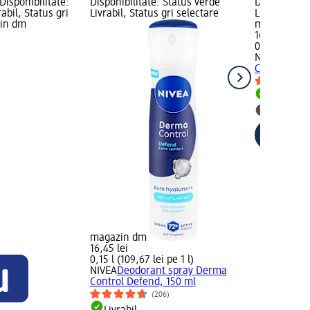
Disponibilitate:
Disponibilitate: Status verde
Disponibilit
abil, Status gri
Livrabil, Status gri selectare
Livrabil, St
zin dm
magazin d
16,45 lei
0,15 l (109,6
NIVEA
Deodo
Control, 15
Livrabil
selectar
magazin dm
16,45 lei
0,15 l (109,67 lei pe 1 l)
NIVEA
Deodorant spray Derma
Control Defend, 150 ml
(206)