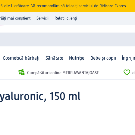
zile lucrătoare. Vă recomandăm să folosiți serviciul de Ridicare Expres
răiți mai conștient
Servicii
Relații clienți
Cosmetică bărbați
Sănătate
Nutriție
Bebe și copii
Îngrij
Cumpărături online MEREUAVANTAJOASE
d
yaluronic, 150 ml