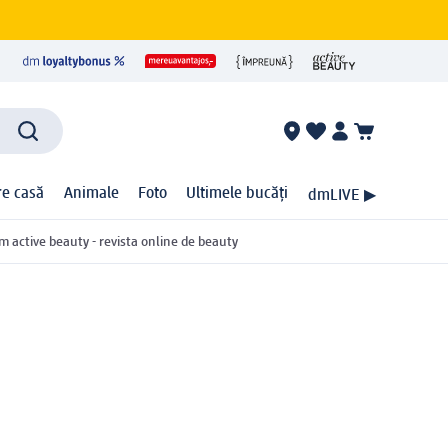
ire casă
Animale
Foto
Ultimele bucăți
dmLIVE ▶
m active beauty - revista online de beauty