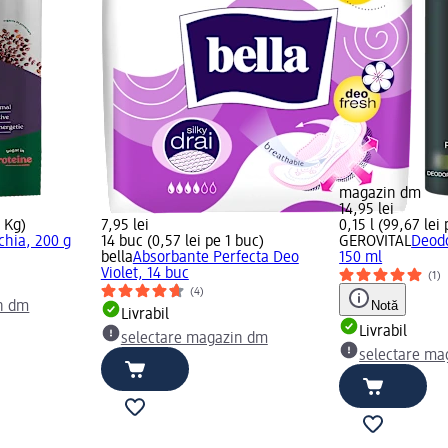
magazin dm
14,95 lei
1 Kg)
7,95 lei
0,15 l (99,67 lei 
chia, 200 g
14 buc (0,57 lei pe 1 buc)
GEROVITAL
Deodo
bella
Absorbante Perfecta Deo
150 ml
Violet, 14 buc
(1)
(4)
Notă
n dm
Livrabil
Livrabil
selectare magazin dm
selectare ma