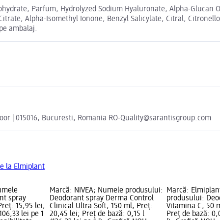
hydrate, Parfum, Hydrolyzed Sodium Hyaluronate, Alpha-Glucan Ol
itrate, Alpha-Isomethyl Ionone, Benzyl Salicylate, Citral, Citronel
 pe ambalaj.
 floor | 015016, Bucuresti, Romania RO-Quality@sarantisgroup.com
e la Elmiplant
Numele
Marcă: NIVEA; Numele produsului:
Marcă: Elmiplan
nt spray
Deodorant spray Derma Control
produsului: Deo
reț: 15,95 lei;
Clinical Ultra Soft, 150 ml; Preț:
Vitamina C, 50 ml
106,33 lei pe 1
20,45 lei; Preț de bază: 0,15 l
Preț de bază: 0,0