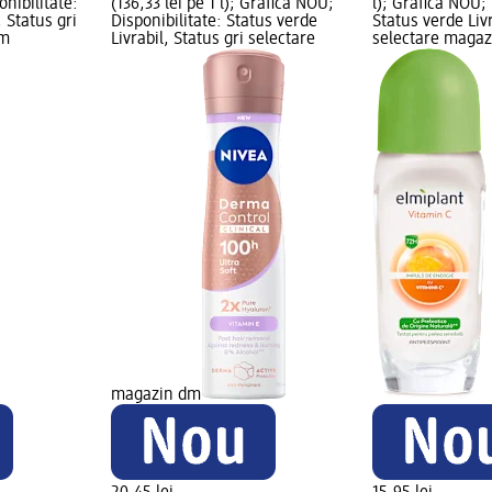
onibilitate:
(136,33 lei pe 1 l); Grafică NOU;
l); Grafică NOU; 
, Status gri
Disponibilitate: Status verde
Status verde Livr
dm
Livrabil, Status gri selectare
selectare maga
magazin dm