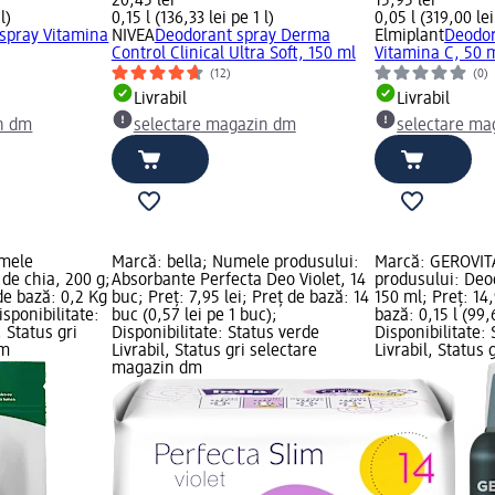
20,45 lei
15,95 lei
l)
0,15 l (136,33 lei pe 1 l)
0,05 l (319,00 lei
spray Vitamina
NIVEA
Deodorant spray Derma
Elmiplant
Deodor
Control Clinical Ultra Soft, 150 ml
Vitamina C, 50 
(12)
(0)
Livrabil
Livrabil
n dm
selectare magazin dm
selectare ma
umele
Marcă: bella; Numele produsului:
Marcă: GEROVIT
de chia, 200 g;
Absorbante Perfecta Deo Violet, 14
produsului: Deo
 de bază: 0,2 Kg
buc; Preț: 7,95 lei; Preț de bază: 14
150 ml; Preț: 14,
isponibilitate:
buc (0,57 lei pe 1 buc);
bază: 0,15 l (99,6
, Status gri
Disponibilitate: Status verde
Disponibilitate:
dm
Livrabil, Status gri selectare
Livrabil, Status 
magazin dm