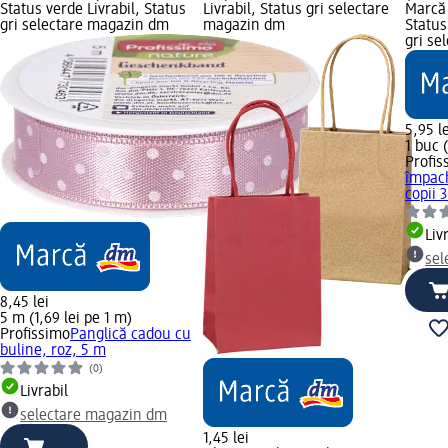
Status verde Livrabil, Status
Livrabil, Status gri selectare
Marcă 
gri selectare magazin dm
magazin dm
Status
gri se
5,95 le
1 buc 
Profis
împac
copii 
Liv
sel
8,45 lei
5 m (1,69 lei pe 1 m)
Profissimo
Panglică cadou cu
buline, roz, 5 m
(0)
Livrabil
selectare magazin dm
1,45 lei