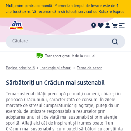
Mulțumim pentru comandă. Momentan timpul de livrare este de 5
zile lucrătoare. Vă recomandăm să folosiți serviciul de Ridicare Expres
Căutare
Transport gratuit de la 150 Lei
Pagina principală
Inspirație și sfaturi
Teme de sezon
Sărbătoriți un Crăciun mai sustenabil
Tema sustenabilității preocupă pe mulți oameni, chiar și în
perioada Crăciunului, caracterizată de consum. În zilele
marcate de stresul cumpărăturilor și agitație, puteți da un
exemplu de utilizare responsabilă a resurselor prin
adoptarea unui stil de viață mai sustenabil și prin atenție
sporită. Aflați aici cât de inspirant și frumos poate fi
un
Crăciun mai sustenabil
și cum puteți sărbători cu conștiința