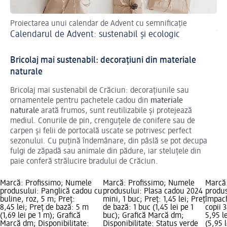
Proiectarea unui calendar de Advent cu semnificație
Id
Calendarul de Advent: sustenabil și ecologic
Îm
Bricolaj mai sustenabil: decorațiuni din materiale
naturale
Bricolaj mai sustenabil de Crăciun: decorațiunile sau
ornamentele pentru pachetele cadou din
materiale
naturale
arată frumos, sunt reutilizabile și protejează
mediul. Conurile de pin, crenguțele de conifere sau de
carpen și felii de portocală uscate se potrivesc perfect
sezonului. Cu puțină îndemânare, din pâslă se pot decupa
fulgi de zăpadă sau animale din pădure, iar steluțele din
paie conferă strălucire bradului de Crăciun.
Marcă: Profissimo; Numele
Marcă: Profissimo; Numele
Marcă
produsului: Panglică cadou cu
produsului: Plasa cadou 2024
produs
buline, roz, 5 m; Preț:
mini, 1 buc; Preț: 1,45 lei; Preț
împac
8,45 lei; Preț de bază: 5 m
de bază: 1 buc (1,45 lei pe 1
copii 
(1,69 lei pe 1 m); Grafică
buc); Grafică Marcă dm;
5,95 l
Marcă dm; Disponibilitate:
Disponibilitate: Status verde
(5,95 