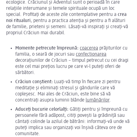
ecologice. Crăciunul și Adventul sunt o perioadă în care
relațiile interumane și temele spirituale ocupă un loc
special. Profitați de aceste zile contemplative pentru a
crea
noi ritualuri
, pentru a practica atenția și pentru a fi alături
de familie, prieteni și semeni. Lăsați-vă inspirați și creați-vă
propriul Crăciun mai durabil.
Momente petrecute împreună:
coacerea
prăjiturilor cu
familia, o seară de jocuri sau
confecționarea
decorațiunilor de Crăciun – timpul petrecut cu cei dragi
este cel mai prețios lucru pe care vi-l puteți oferi de
sărbători.
Crăciun conștient:
Luați-vă timp în fiecare zi pentru
meditație și eliminați stresul și gândurile care vă
copleșesc. Mai ales de Crăciun, este bine să vă
concentrați asupra luminii blânde
lumânărilor
.
Aduceți bucurie celorlalți:
Gătiți pentru și împreună cu
persoanele fără adăpost, citiți povești la grădiniță sau
cântați colinde la azilul de bătrâni: informați-vă unde vă
puteți implica sau organizați voi înșivă câteva ore de
comunitate.