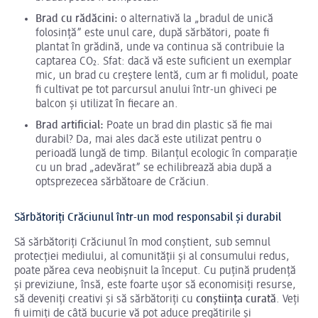
Brad cu rădăcini:
o alternativă la „bradul de unică
folosință” este unul care, după sărbători, poate fi
plantat în grădină, unde va continua să contribuie la
captarea CO₂. Sfat: dacă vă este suficient un exemplar
mic, un brad cu creștere lentă, cum ar fi molidul, poate
fi cultivat pe tot parcursul anului într-un ghiveci pe
balcon și utilizat în fiecare an.
Brad artificial:
Poate un brad din plastic să fie mai
durabil? Da, mai ales dacă este utilizat pentru o
perioadă lungă de timp. Bilanțul ecologic în comparație
cu un brad „adevărat” se echilibrează abia după a
optsprezecea sărbătoare de Crăciun.
Sărbătoriți Crăciunul într-un mod responsabil și durabil
Să sărbătoriți Crăciunul în mod conștient, sub semnul
protecției mediului, al comunității și al consumului redus,
poate părea ceva neobișnuit la început. Cu puțină prudență
și previziune, însă, este foarte ușor să economisiți resurse,
să deveniți creativi și să sărbătoriți cu
conștiința curată
. Veți
fi uimiți de câtă bucurie vă pot aduce pregătirile și