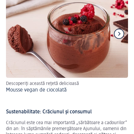
Descoperiți această rețetă delicioasă
Des
Mousse vegan de ciocolată
Br
Sustenabilitate: Crăciunul și consumul
Crăciunul este cea mai importantă „sărbătoare a cadourilor”
din an: în săptămânile premergătoare Ajunului, oamenii din