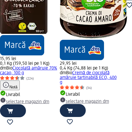
15,95 lei
0,1 Kg (159,50 lei pe 1 Kg)
29,95 lei
dmBio
Ciocolată amăruie 70%
0,4 Kg (74,88 lei pe 1 Kg)
cacao, 100 g
dmBio
Cremă de ciocolată
amăruie tartinabilă ECO, 400
(224)
g
Notă
(34)
Livrabil
Livrabil
selectare magazin dm
selectare magazin dm