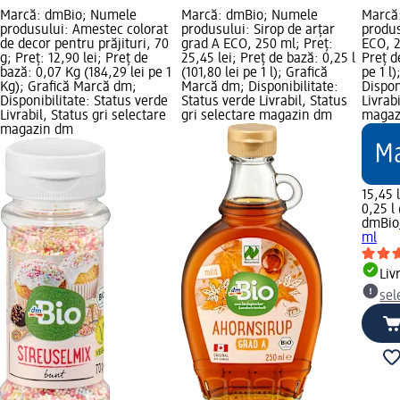
Marcă: dmBio; Numele
Marcă: dmBio; Numele
Marcă
produsului: Amestec colorat
produsului: Sirop de arțar
produs
de decor pentru prăjituri, 70
grad A ECO, 250 ml; Preț:
ECO, 2
g; Preț: 12,90 lei; Preț de
25,45 lei; Preț de bază: 0,25 l
Preț d
bază: 0,07 Kg (184,29 lei pe 1
(101,80 lei pe 1 l); Grafică
pe 1 l
Kg); Grafică Marcă dm;
Marcă dm; Disponibilitate:
Dispon
Disponibilitate: Status verde
Status verde Livrabil, Status
Livrab
Livrabil, Status gri selectare
gri selectare magazin dm
magaz
magazin dm
15,45 l
0,25 l 
dmBio
ml
Liv
sel