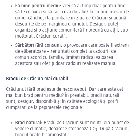
Fă bine pentru mediu:
vrei să ai timp doar pentru tine,
să te relaxezi și să faci ceva durabil? Ia cu tine un
sac de
gunoi
când ieși la plimbare în ziua de Crăciun și adună
deșeurile de pe marginea drumului. Desigur, puteți
organiza și o acțiune comunitară împreună cu alții, sub
motto-ul „Crăciun curat”.
Sărbători fără consum:
o provocare care poate fi extrem
de eliberatoare – renunțați complet la cadouri, de
comun acord cu familia, limitați radical valoarea
acestora sau oferiți doar cadouri realizate manual.
Bradul de Crăciun mai durabil
Crăciunul fără brad este de neconceput. Dar care este cel
mai bun brad pentru mediu? În prealabil: bradii naturali
sunt, desigur, disponibili și în calitate ecologică și pot fi
cumpărați de la pepinierele regionale.
Brad natural:
Bradii de Crăciun sunt neutri din punct de
vedere climatic, deoarece stochează CO₂. După Crăciun,
bradul poate fi compostat.