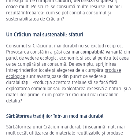
întreaga lume cumpără
cadouri, decorează
și
gătesc și
coace
mult. Pe scurt: se consumă multe resurse. De aici
rezultă întrebarea: cum se pot concilia consumul și
sustenabilitatea de Crăciun?
Un Crăciun mai sustenabil: sfaturi
Consumul și Crăciunul mai durabil nu se exclud reciproc.
Provocarea constă în a găsi
cea mai compatibilă variantă
din
punct de vedere ecologic, economic și social pentru tot ceea
ce se cumpără și se consumă. De exemplu, sprijinirea
întreprinderilor locale și alegerea de a cumpăra
produse
ecologice
sunt avantajoase din punct de vedere al
durabilității. Producția acestora trebuie să se facă fără
exploatarea oamenilor sau exploatarea excesivă a naturii și a
materiilor prime. Cum poate fi Crăciunul mai durabil în
detaliu?
Sărbătorirea tradițiilor într-un mod mai durabil
Sărbătorirea unui Crăciun mai durabil înseamnă mult mai
mult decât utilizarea de materiale reutilizabile și produse