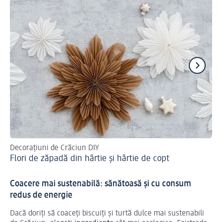
Decorațiuni de Crăciun DIY
Ide
Flori de zăpadă din hârtie și hârtie de copt
Co
Coacere mai sustenabilă: sănătoasă și cu consum
redus de energie
Dacă doriți să coaceți biscuiți și turtă dulce mai sustenabili