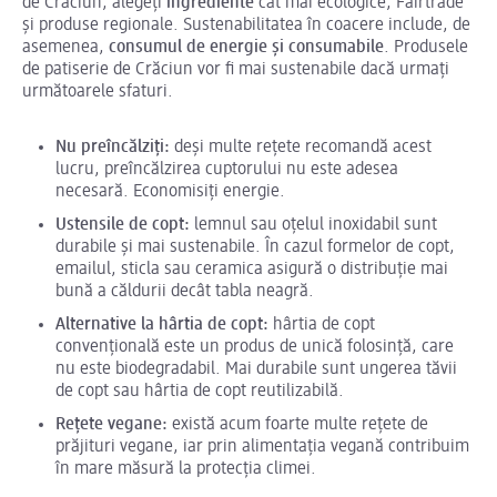
de Crăciun, alegeți
ingrediente
cât mai ecologice, Fairtrade
și produse regionale. Sustenabilitatea în coacere include, de
asemenea,
consumul de energie și consumabile
. Produsele
de patiserie de Crăciun vor fi mai sustenabile dacă urmați
următoarele sfaturi.
Nu preîncălziți:
deși multe rețete recomandă acest
lucru, preîncălzirea cuptorului nu este adesea
necesară. Economisiți energie.
Ustensile de copt:
lemnul sau oțelul inoxidabil sunt
durabile și mai sustenabile. În cazul formelor de copt,
emailul, sticla sau ceramica asigură o distribuție mai
bună a căldurii decât tabla neagră.
Alternative la hârtia de copt:
hârtia de copt
convențională este un produs de unică folosință, care
nu este biodegradabil. Mai durabile sunt ungerea tăvii
de copt sau hârtia de copt reutilizabilă.
Rețete vegane:
există acum foarte multe rețete de
prăjituri vegane, iar prin alimentația vegană contribuim
în mare măsură la protecția climei.