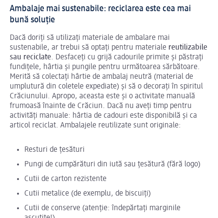
Ambalaje mai sustenabile: reciclarea este cea mai
bună soluție
Dacă doriți să utilizați materiale de ambalare mai
sustenabile, ar trebui să optați pentru materiale
reutilizabile
sau reciclate
. Desfaceți cu grijă cadourile primite și păstrați
fundițele, hârtia și pungile pentru următoarea sărbătoare.
Merită să colectați hârtie de ambalaj neutră (material de
umplutură din coletele expediate) și să o decorați în spiritul
Crăciunului. Apropo, aceasta este și o activitate manuală
frumoasă înainte de Crăciun. Dacă nu aveți timp pentru
activități manuale: hârtia de cadouri este disponibilă și ca
articol reciclat. Ambalajele reutilizate sunt originale:
Resturi de țesături
Pungi de cumpărături din iută sau țesătură (fără logo)
Cutii de carton rezistente
Cutii metalice (de exemplu, de biscuiți)
Cutii de conserve (atenție: îndepărtați marginile