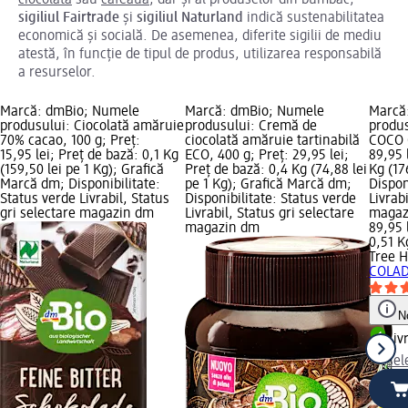
ciocolata
sau
cafeaua
, dar și al produselor din bumbac,
sigiliul Fairtrade
și
sigiliul Naturland
indică sustenabilitatea
economică și socială. De asemenea, diferite sigilii de mediu
atestă, în funcție de tipul de produs, utilizarea responsabilă
a resurselor.
Marcă: dmBio; Numele
Marcă: dmBio; Numele
Marcă
produsului: Ciocolată amăruie
produsului: Cremă de
produs
70% cacao, 100 g; Preț:
ciocolată amăruie tartinabilă
COCO 
15,95 lei; Preț de bază: 0,1 Kg
ECO, 400 g; Preț: 29,95 lei;
89,95 
(159,50 lei pe 1 Kg); Grafică
Preț de bază: 0,4 Kg (74,88 lei
Kg (17
Marcă dm; Disponibilitate:
pe 1 Kg); Grafică Marcă dm;
Dispon
Status verde Livrabil, Status
Disponibilitate: Status verde
Livrab
gri selectare magazin dm
Livrabil, Status gri selectare
magaz
magazin dm
89,95 
0,51 K
Tree H
COLAD
N
Liv
sel