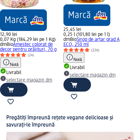
25,45 lei
12,90 lei
0,25 l (101,80 lei pe 1 l)
0,07 Kg (184,29 lei pe 1 Kg)
dmBio
Sirop de arțar grad A
dmBio
Amestec colorat de
ECO, 250 ml
decor pentru prăjituri, 70 g
(226)
(24)
Notă
Notă
Livrabil
Livrabil
selectare magazin dm
selectare magazin dm
Pregătiți împreună rețete vegane delicioase și
savurați-le împreună