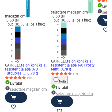
Livrab
selectare magazin dm
selec
magazin dm
10,50 lei
10,50 lei
1 buc (10,50 lei pe 1 buc)
1 buc (10,50 lei pe 1 buc)
+5
+5
CATRICE
Creion kohl kajal
CATRICE
Creion kohl kajal
rezistent la apă 140 Frosty
rezistent la apă 070
Mint, 0,78 g
Turquoise..., 0,78 g
(17)
(47)
Notă
Livrabil
Livrabil
selectare magazin dm
selectare magazin dm