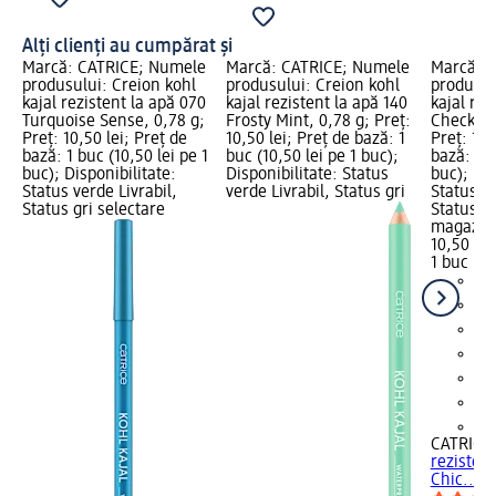
Alți clienți au cumpărat și
Marcă: CATRICE; Numele
Marcă: CATRICE; Numele
Marcă: 
produsului: Creion kohl
produsului: Creion kohl
produsul
kajal rezistent la apă 070
kajal rezistent la apă 140
kajal rez
Turquoise Sense, 0,78 g;
Frosty Mint, 0,78 g; Preț:
Check Ch
Preț: 10,50 lei; Preț de
10,50 lei; Preț de bază: 1
Preț: 10,
bază: 1 buc (10,50 lei pe 1
buc (10,50 lei pe 1 buc);
bază: 1 b
buc); Disponibilitate:
Disponibilitate: Status
buc); Dis
Status verde Livrabil,
verde Livrabil, Status gri
Status ve
Status gri selectare
Status gr
magazin
10,50 lei
1 buc (10
+5
CATRICE
rezisten
Chic..., 