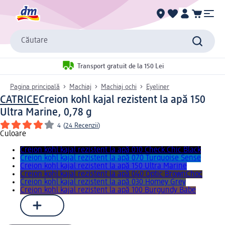
Căutare
Transport gratuit de la 150 Lei
Pagina principală
Machiaj
Machiaj ochi
Eyeliner
CATRICE
Creion kohl kajal rezistent la apă 150
Ultra Marine, 0,78 g
4
(
24 Recenzii
)
Culoare
Creion kohl kajal rezistent la apă 010 Check Chic Black
Creion kohl kajal rezistent la apă 070 Turquoise Sense
Creion kohl kajal rezistent la apă 150 Ultra Marine
Creion kohl kajal rezistent la apă 040 Optic BrownChoc
Creion kohl kajal rezistent la apă 030 Homey Grey
Creion kohl kajal rezistent la apă 100 Burgundy Babe