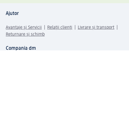
Ajutor
Avantaje și Servicii
Relații clienți
Livrare și transport
Returnare și schimb
Compania dm
Compania
Responsabilitate
Carieră
Presă
Structura corporativă
Universul produselor dm
Lumea dm