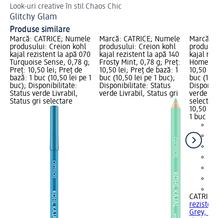
Look-uri creative în stil Chaos Chic
Așa
Glitchy Glam
Ma
Produse similare
Marcă: CATRICE; Numele
Marcă: CATRICE; Numele
Marcă: 
produsului: Creion kohl
produsului: Creion kohl
produsul
kajal rezistent la apă 070
kajal rezistent la apă 140
kajal rez
Turquoise Sense, 0,78 g;
Frosty Mint, 0,78 g; Preț:
Homey Gr
Preț: 10,50 lei; Preț de
10,50 lei; Preț de bază: 1
10,50 lei
bază: 1 buc (10,50 lei pe 1
buc (10,50 lei pe 1 buc);
buc (10,5
buc); Disponibilitate:
Disponibilitate: Status
Disponibi
Status verde Livrabil,
verde Livrabil, Status gri
verde Liv
Status gri selectare
selectar
10,50 lei
1 buc (10
+5
CATRICE
rezisten
Grey, 0,