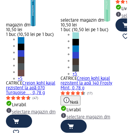
Livrab
selec
selectare magazin dm
magazin dm
10,50 lei
10,50 lei
1 buc (10,50 lei pe 1 buc)
1 buc (10,50 lei pe 1 buc)
+5
+5
CATRICE
Creion kohl kajal
CATRICE
Creion kohl kajal
rezistent la apă 140 Frosty
rezistent la apă 070
Mint, 0,78 g
Turquoise..., 0,78 g
(17)
(47)
Notă
Livrabil
Livrabil
selectare magazin dm
selectare magazin dm