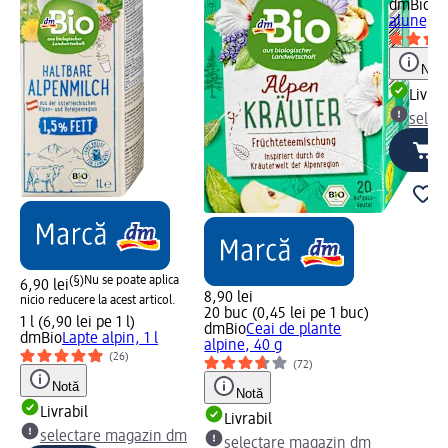
dmBio
Ci
alune, 1
Notă
Livrab
selec
(§)
Nu se poate aplica
6,90 lei
8,90 lei
nicio reducere la acest articol.
20 buc (0,45 lei pe 1 buc)
1 l (6,90 lei pe 1 l)
dmBio
Ceai de plante
dmBio
Lapte alpin, 1 l
alpine, 40 g
(26)
(72)
Notă
Notă
Livrabil
Livrabil
selectare magazin dm
selectare magazin dm