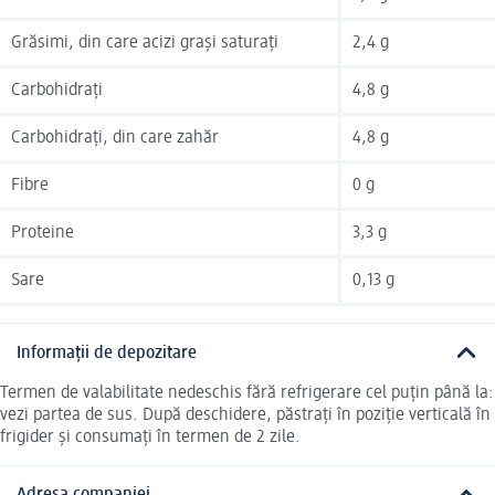
Grăsimi, din care acizi grași saturați
2,4 g
Carbohidrați
4,8 g
Carbohidrați, din care zahăr
4,8 g
Fibre
0 g
Proteine
3,3 g
Sare
0,13 g
Informații de depozitare
Termen de valabilitate nedeschis fără refrigerare cel puțin până la:
vezi partea de sus. După deschidere, păstrați în poziție verticală în
frigider și consumați în termen de 2 zile.