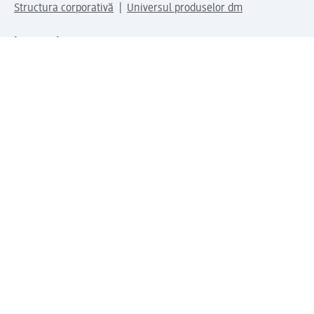
Structura corporativă
Universul produselor dm
Lumea dm
Metode de plată
Conectați-vă cu dm