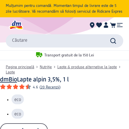
Mulțumim pentru comandă. Momentan timpul de livrare este de 5
zile lucrătoare. Vă recomandăm să folosiți serviciul de Ridicare Expres
Căutare
Transport gratuit de la 150 Lei
Pagina principală
Nutriție
Lapte & produse alternative la lapte
Lapte
dmBio
Lapte alpin 3,5%, 1 l
4.6
(
20 Recenzii
)
eco
eco