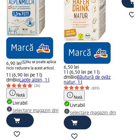
(§)
Nu se poate aplica
6,90 lei
6,50 lei
nicio reducere la acest articol.
1 l (6,50 lei pe 1 l)
1 l (6,90 lei pe 1 l)
dmBio
Băutură de ovăz
dmBio
Lapte alpin, 1 l
natur, 1 l
(26)
(835)
Notă
Notă
Livrabil
Livrabil
selectare magazin dm
selectare magazin dm