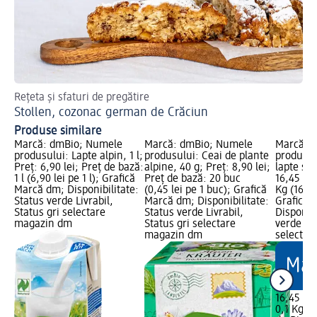
Rețeta și sfaturi de pregătire
Des
Stollen, cozonac german de Crăciun
Fa
Produse similare
Marcă: dmBio; Numele
Marcă: dmBio; Numele
Marcă: 
produsului: Lapte alpin, 1 l;
produsului: Ceai de plante
produsul
Preț: 6,90 lei; Preț de bază:
alpine, 40 g; Preț: 8,90 lei;
lapte și 
1 l (6,90 lei pe 1 l); Grafică
Preț de bază: 20 buc
16,45 lei
Marcă dm; Disponibilitate:
(0,45 lei pe 1 buc); Grafică
Kg (164,5
Status verde Livrabil,
Marcă dm; Disponibilitate:
Grafică 
Status gri selectare
Status verde Livrabil,
Disponibi
magazin dm
Status gri selectare
verde Liv
magazin dm
selectar
16,45 lei
0,1 Kg (1