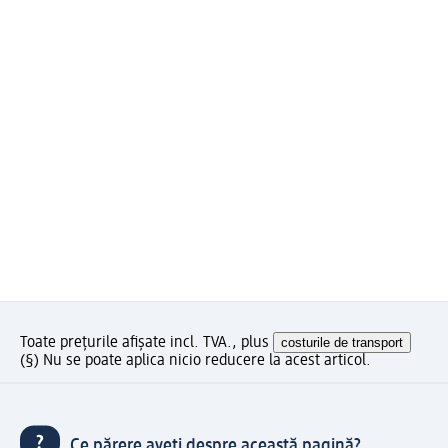
Toate prețurile afișate incl. TVA., plus
costurile de transport
(§) Nu se poate aplica nicio reducere la acest articol.
Ce părere aveți despre această pagină?