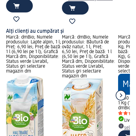
Alți clienți au cumpărat și
Marcă: dmBio; Numele
Marcă: dmBio; Numele
Marcă: 
produsului: Lapte alpin, 1 l;
produsului: Băutură de
produsulu
Preț: 6,90 lei; Preț de bază:
ovăz natur, 1 l; Preț:
Kg; Preț:
1 l (6,90 lei pe 1 l); Grafică
6,50 lei; Preț de bază: 1 l
bază: 1 K
Marcă dm; Disponibilitate:
(6,50 lei pe 1 l); Grafică
Kg); Gra
Status verde Livrabil,
Marcă dm; Disponibilitate:
Disponibi
Status gri selectare
Status verde Livrabil,
verde Liv
magazin dm
Status gri selectare
selectar
magazin dm
10,50 lei
1 Kg (10,
dmBio
Fu
Livrab
selec