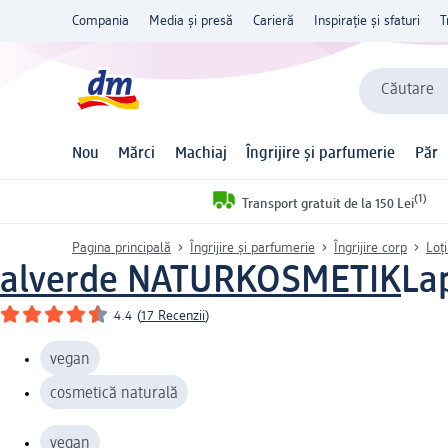
Compania
Media și presă
Carieră
Inspirație și sfaturi
T
Căutare
Nou
Mărci
Machiaj
Îngrijire și parfumerie
Păr
(1)
Transport gratuit de la 150 Lei
Pagina principală
Îngrijire și parfumerie
Îngrijire corp
Loț
alverde NATURKOSMETIK
La
4.4
(
17 Recenzii
)
vegan
cosmetică naturală
vegan