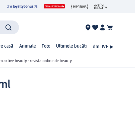
ire casă
Animale
Foto
Ultimele bucăți
dmLIVE ▶
m active beauty - revista online de beauty
 ml