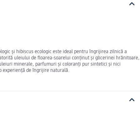
gic și hibiscus ecologic este ideal pentru îngrijirea zilnică a
orită uleiului de floarea-soarelui conținut și glicerinei hrănitoare,
iuri minerale, parfumuri și coloranți pur sintetici și nici
o experiență de îngrijire naturală.