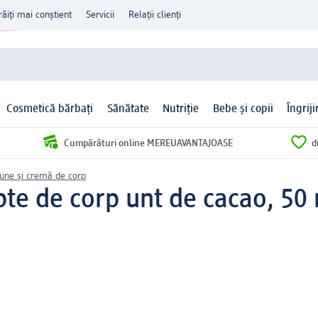
răiți mai conștient
Servicii
Relații clienți
Cosmetică bărbați
Sănătate
Nutriție
Bebe și copii
Îngrij
Cumpărături online MEREUAVANTAJOASE
d
iune și cremă de corp
pte de corp unt de cacao, 50