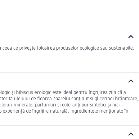
n ceea ce privește folosirea produselor ecologice sau sustenabile.
gic și hibiscus ecologic este ideal pentru îngrijirea zilnică a
orită uleiului de floarea-soarelui conținut și glicerinei hrănitoare,
iuri minerale, parfumuri și coloranți pur sintetici și nici
o experiență de îngrijire naturală. Ingredientele menționate în