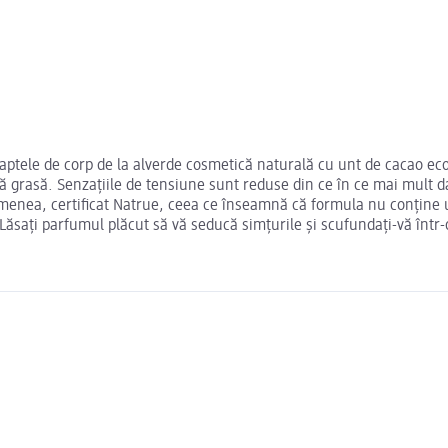
Laptele de corp de la alverde cosmetică naturală cu unt de cacao ecolo
ă grasă. Senzațiile de tensiune sunt reduse din ce în ce mai mult dat
menea, certificat Natrue, ceea ce înseamnă că formula nu conține ule
Lăsați parfumul plăcut să vă seducă simțurile și scufundați-vă într-