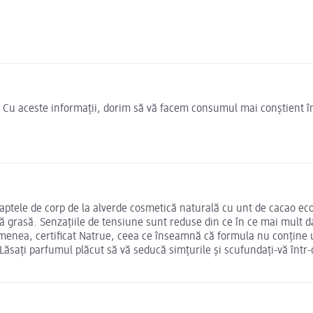
e. Cu aceste informații, dorim să vă facem consumul mai conștient î
Laptele de corp de la alverde cosmetică naturală cu unt de cacao ecolo
ă grasă. Senzațiile de tensiune sunt reduse din ce în ce mai mult dat
menea, certificat Natrue, ceea ce înseamnă că formula nu conține ule
Lăsați parfumul plăcut să vă seducă simțurile și scufundați-vă într-