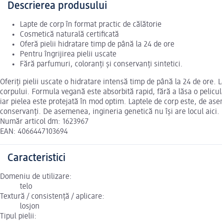
Descrierea produsului
Lapte de corp în format practic de călătorie
Cosmetică naturală certificată
Oferă pielii hidratare timp de până la 24 de ore
Pentru îngrijirea pielii uscate
Fără parfumuri, coloranți și conservanți sintetici.
Oferiți pielii uscate o hidratare intensă timp de până la 24 de ore. 
corpului. Formula vegană este absorbită rapid, fără a lăsa o pelicul
iar pielea este protejată în mod optim. Laptele de corp este, de ase
conservanți. De asemenea, ingineria genetică nu își are locul aici. 
Număr articol dm: 1623967
EAN: 4066447103694
Caracteristici
Domeniu de utilizare:
telo
Textură / consistență / aplicare:
losjon
Tipul pielii: