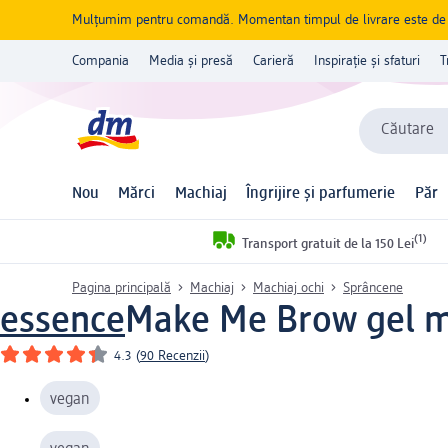
Mulțumim pentru comandă. Momentan timpul de livrare este de 5 
Compania
Media și presă
Carieră
Inspirație și sfaturi
T
Căutare
Nou
Mărci
Machiaj
Îngrijire și parfumerie
Păr
(1)
Transport gratuit de la 150 Lei
Pagina principală
Machiaj
Machiaj ochi
Sprâncene
essence
Make Me Brow gel ma
4.3
(
90 Recenzii
)
vegan