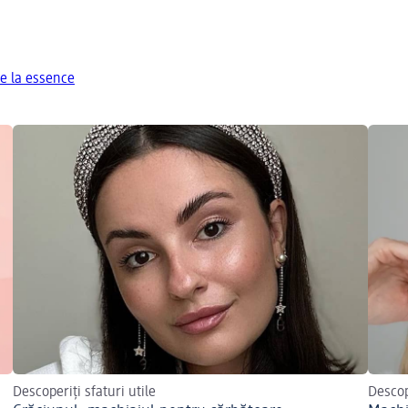
e la essence
Descoperiți sfaturi utile
Descop