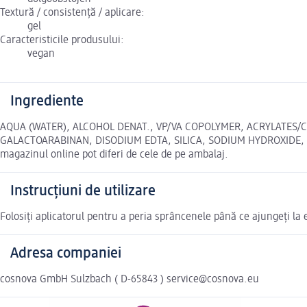
Textură / consistență / aplicare:
gel
Caracteristicile produsului:
vegan
Ingrediente
AQUA (WATER), ALCOHOL DENAT., VP/VA COPOLYMER, ACRYLATES/C
GALACTOARABINAN, DISODIUM EDTA, SILICA, SODIUM HYDROXIDE, CI 7
magazinul online pot diferi de cele de pe ambalaj.
Instrucțiuni de utilizare
Folosiți aplicatorul pentru a peria sprâncenele până ce ajungeți la e
Adresa companiei
cosnova GmbH Sulzbach ( D-65843 ) service@cosnova.eu