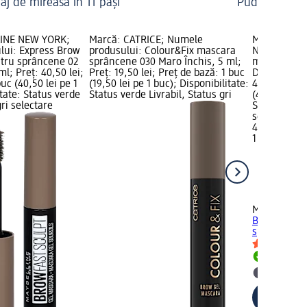
aj de mireasă în 11 pași
Pudră pentru
LINE NEW YORK;
Marcă: CATRICE; Numele
Marcă: MAY
lui: Express Brow
produsului: Colour&Fix mascara
Numele prod
tru sprâncene 02
sprâncene 030 Maro Închis, 5 ml;
mascara gel
ml; Preț: 40,50 lei;
Preț: 19,50 lei; Preț de bază: 1 buc
Deep Brown,
uc (40,50 lei pe 1
(19,50 lei pe 1 buc); Disponibilitate:
40,50 lei; P
itate: Status verde
Status verde Livrabil, Status gri
(40,50 lei p
gri selectare
Status verde
selectare 
40,50 lei
1 buc (40,50
MAYBELLIN
Brow mascar
sprâncene 0
Livrabil
selectar