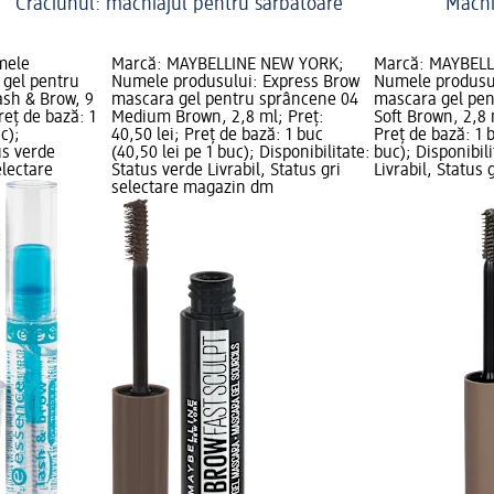
Crăciunul: machiajul pentru sărbătoare
Machi
mele
Marcă: MAYBELLINE NEW YORK;
Marcă: MAYBEL
 gel pentru
Numele produsului: Express Brow
Numele produsu
ash & Brow, 9
mascara gel pentru sprâncene 04
mascara gel pen
reț de bază: 1
Medium Brown, 2,8 ml; Preț:
Soft Brown, 2,8 
c);
40,50 lei; Preț de bază: 1 buc
Preț de bază: 1 b
us verde
(40,50 lei pe 1 buc); Disponibilitate:
buc); Disponibil
electare
Status verde Livrabil, Status gri
Livrabil, Status 
selectare magazin dm