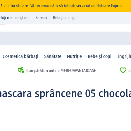
zile lucrătoare. Vă recomandăm să folosiți serviciul de Ridicare Expres
răiți mai conștient
Servicii
Relații clienți
Cosmetică bărbați
Sănătate
Nutriție
Bebe și copii
Îngrij
Cumpărături online MEREUAVANTAJOASE
d
scara sprâncene 05 chocola