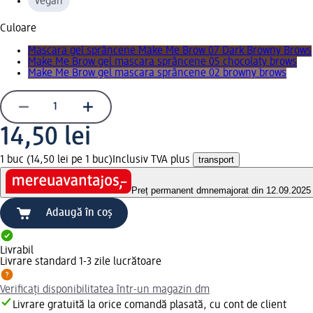
vegan
Culoare
Mascara gel sprâncene Make Me Brow 07 Dark Browny Brows
Make Me Brow gel mascara sprâncene 05 chocolaty brows
Make Me Brow gel mascara sprâncene 02 browny brows
14,50 lei
1 buc (14,50 lei pe 1 buc)
Inclusiv TVA plus
transport
Preț permanent dm
nemajorat din 12.09.2025
Adaugă în coș
Livrabil
Livrare standard 1-3 zile lucrătoare
Verificați disponibilitatea într-un magazin dm
Livrare gratuită la orice comandă plasată, cu cont de client