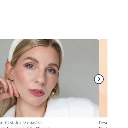
eriți sfaturile noastre
Descoperiți pr