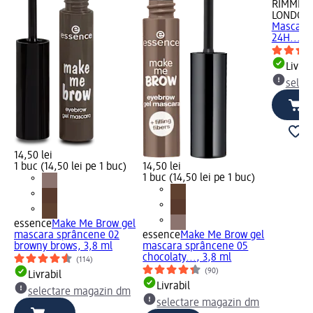
RIMMEL
LONDON
Mascara
24H..., 4
Livrab
selec
14,50 lei
1 buc (14,50 lei pe 1 buc)
14,50 lei
1 buc (14,50 lei pe 1 buc)
essence
Make Me Brow gel
mascara sprâncene 02
essence
Make Me Brow gel
browny brows, 3,8 ml
mascara sprâncene 05
chocolaty..., 3,8 ml
(114)
(90)
Livrabil
Livrabil
selectare magazin dm
selectare magazin dm