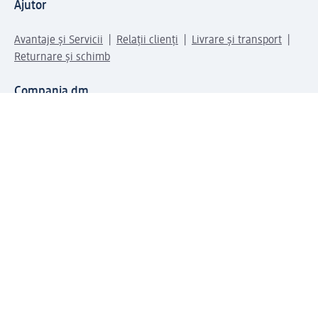
Ajutor
Avantaje și Servicii
Relații clienți
Livrare și transport
Returnare și schimb
Compania dm
Compania
Responsabilitate
Carieră
Presă
Structura corporativă
Universul produselor dm
Lumea dm
Metode de plată