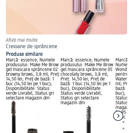
Aflați mai multe
Des
Creioane de sprâncene
Cr
Produse similare
Marcă: essence; Numele
Marcă: essence; Numele
Marcă: 
produsului: Make Me Brow
produsului: Make Me Brow
Numele p
gel mascara sprâncene 02
gel mascara sprâncene 05
Wonder'
browny brows, 3,8 ml; Preț:
chocolaty brows, 3,8 ml;
pentru 
14,50 lei; Preț de bază: 1
Preț: 14,50 lei; Preț de
Waterpro
buc (14,50 lei pe 1 buc);
bază: 1 buc (14,50 lei pe 1
ml; Preț:
Disponibilitate: Status
buc); Disponibilitate:
bază: 1 b
verde Livrabil, Status gri
Status verde Livrabil,
buc); Dis
selectare magazin dm
Status gri selectare
Status ve
magazin dm
Status gr
magazin
34,95 lei
1 buc (34