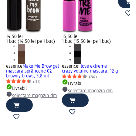
14,50 lei
15,50 lei
1 buc (14,50 lei pe 1 buc)
1 buc (15,50 lei pe 1 buc)
essence
Make Me Brow gel
essence
I love extreme
mascara sprâncene 02
crazy volume mascara, 12 g
browny brows, 3,8 ml
(707)
(114)
Livrabil
Livrabil
selectare magazin dm
selectare magazin dm