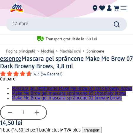
Căutare
Transport gratuit de la 150 Lei
Pagina principală
Machiaj
Machiaj ochi
Sprâncene
essence
Mascara gel sprâncene Make Me Brow 07
Dark Browny Brows, 3,8 ml
4.7
(
54 Recenzii
)
Culoare
Mascara gel sprâncene Make Me Brow 07 Dark Browny Brows
Make Me Brow gel mascara sprâncene 05 chocolaty brows
Make Me Brow gel mascara sprâncene 02 browny brows
14,50 lei
1 buc (14,50 lei pe 1 buc)
Inclusiv TVA plus
transport