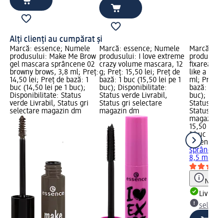
Alți clienți au cumpărat și
Marcă: essence; Numele
Marcă: essence; Numele
Marcă: 
produsului: Make Me Brow
produsului: I love extreme
produsul
gel mascara sprâncene 02
crazy volume mascara, 12
fixarea s
browny brows, 3,8 ml; Preț:
g; Preț: 15,50 lei; Preț de
like a pr
14,50 lei; Preț de bază: 1
bază: 1 buc (15,50 lei pe 1
ml; Preț:
buc (14,50 lei pe 1 buc);
buc); Disponibilitate:
bază: 1 b
Disponibilitate: Status
Status verde Livrabil,
buc); Dis
verde Livrabil, Status gri
Status gri selectare
Status ve
selectare magazin dm
magazin dm
Status gr
magazin
15,50 lei
1 buc (15
essence
sprâncene
8,5 ml
Notă
Livrab
selec