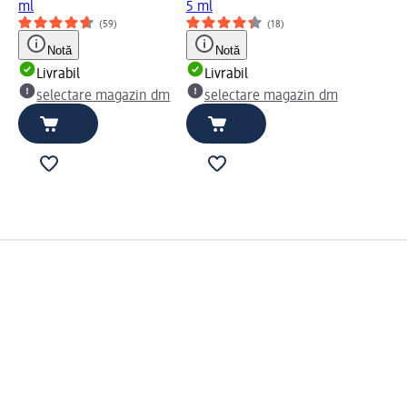
ml
5 ml
(59)
(18)
m
Notă
Notă
Livrabil
Livrabil
selectare magazin dm
selectare magazin dm