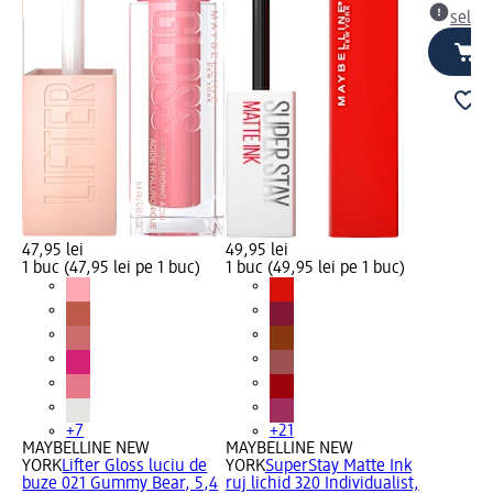
selec
47,95 lei
49,95 lei
1 buc (47,95 lei pe 1 buc)
1 buc (49,95 lei pe 1 buc)
+7
+21
e
MAYBELLINE NEW
MAYBELLINE NEW
YORK
Lifter Gloss luciu de
YORK
SuperStay Matte Ink
buze 021 Gummy Bear, 5,4
ruj lichid 320 Individualist,