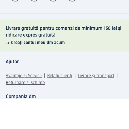
Livrare gratuită pentru comenzi de minimum 150 lei și
ridicare expres gratuită
Creați contul meu dm acum
Ajutor
Avantaje și Servicii
Relații clienți
Livrare și transport
Returnare și schimb
Compania dm
Compania
Responsabilitate
Carieră
Presă
Structura corporativă
Universul produselor dm