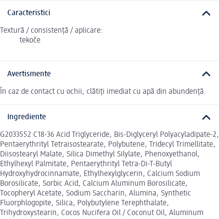
Caracteristici
Textură / consistență / aplicare:
tekoče
Avertismente
În caz de contact cu ochii, clătiți imediat cu apă din abundență.
Ingrediente
G2033552 C18-36 Acid Triglyceride, Bis-Diglyceryl Polyacyladipate-2,
Pentaerythrityl Tetraisostearate, Polybutene, Tridecyl Trimellitate,
Diisostearyl Malate, Silica Dimethyl Silylate, Phenoxyethanol,
Ethylhexyl Palmitate, Pentaerythrityl Tetra-Di-T-Butyl
Hydroxyhydrocinnamate, Ethylhexylglycerin, Calcium Sodium
Borosilicate, Sorbic Acid, Calcium Aluminum Borosilicate,
Tocopheryl Acetate, Sodium Saccharin, Alumina, Synthetic
Fluorphlogopite, Silica, Polybutylene Terephthalate,
Trihydroxystearin, Cocos Nucifera Oil / Coconut Oil, Aluminum