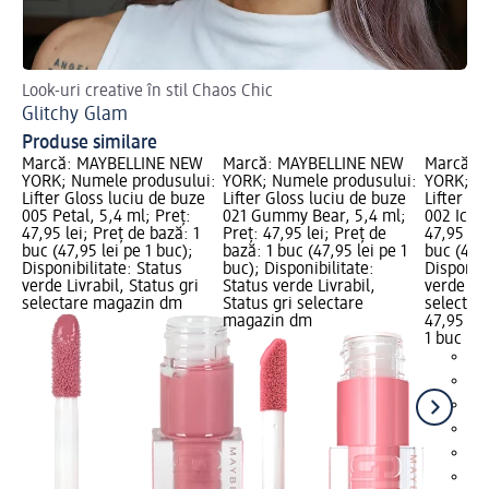
Look-uri creative în stil Chaos Chic
Ha
Glitchy Glam
Ma
Produse similare
Marcă: MAYBELLINE NEW
Marcă: MAYBELLINE NEW
Marcă: 
YORK; Numele produsului:
YORK; Numele produsului:
YORK; N
Lifter Gloss luciu de buze
Lifter Gloss luciu de buze
Lifter Gl
005 Petal, 5,4 ml; Preț:
021 Gummy Bear, 5,4 ml;
002 Ice, 
47,95 lei; Preț de bază: 1
Preț: 47,95 lei; Preț de
47,95 lei
buc (47,95 lei pe 1 buc);
bază: 1 buc (47,95 lei pe 1
buc (47,9
Disponibilitate: Status
buc); Disponibilitate:
Disponibi
verde Livrabil, Status gri
Status verde Livrabil,
verde Liv
selectare magazin dm
Status gri selectare
selectar
magazin dm
47,95 lei
1 buc (47