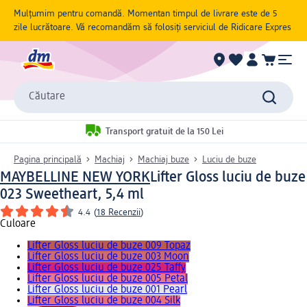
Mulțumim pentru comandă. Momentan timpul de livrare este de 5
zile lucrătoare. Vă recomandăm să folosiți serviciul de Ridicare Expres
Căutare
Transport gratuit de la 150 Lei
Pagina principală
Machiaj
Machiaj buze
Luciu de buze
MAYBELLINE NEW YORK
Lifter Gloss luciu de buze
023 Sweetheart, 5,4 ml
4.4
(
18 Recenzii
)
Culoare
Lifter Gloss luciu de buze 009 Topaz
Lifter Gloss luciu de buze 003 Moon
Lifter Gloss luciu de buze 025 Taffy
Lifter Gloss luciu de buze 005 Petal
Lifter Gloss luciu de buze 001 Pearl
Lifter Gloss luciu de buze 004 Silk