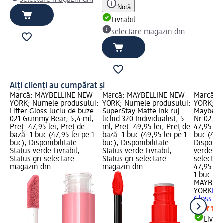
selectare magazin dm
Notă
Livrabil
selectare magazin dm
Alți clienți au cumpărat și
W
Marcă: MAYBELLINE NEW
Marcă: MAYBELLINE NEW
Marcă: 
i:
YORK; Numele produsului:
YORK; Numele produsului:
YORK; N
e
Lifter Gloss luciu de buze
SuperStay Matte Ink ruj
Maybelli
021 Gummy Bear, 5,4 ml;
lichid 320 Individualist, 5
Nr.027, 5
Preț: 47,95 lei; Preț de
ml; Preț: 49,95 lei; Preț de
47,95 lei
bază: 1 buc (47,95 lei pe 1
bază: 1 buc (49,95 lei pe 1
buc (47,9
buc); Disponibilitate:
buc); Disponibilitate:
Disponibi
Status verde Livrabil,
Status verde Livrabil,
verde Liv
Status gri selectare
Status gri selectare
selectar
magazin dm
magazin dm
47,95 lei
1 buc (47
MAYBELL
YORK
May
Gloss Nr
Livrab