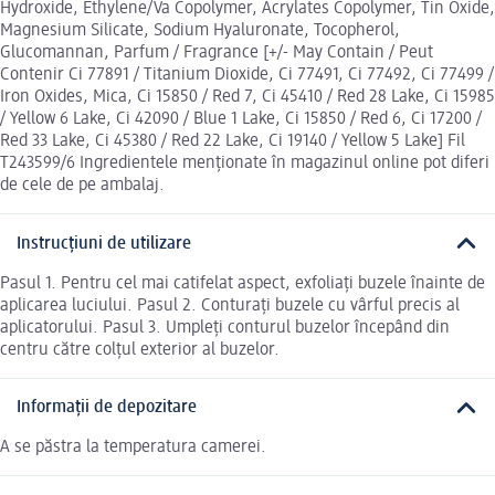
Hydroxide, Ethylene/Va Copolymer, Acrylates Copolymer, Tin Oxide,
Magnesium Silicate, Sodium Hyaluronate, Tocopherol,
Glucomannan, Parfum / Fragrance [+/- May Contain / Peut
Contenir Ci 77891 / Titanium Dioxide, Ci 77491, Ci 77492, Ci 77499 /
Iron Oxides, Mica, Ci 15850 / Red 7, Ci 45410 / Red 28 Lake, Ci 15985
/ Yellow 6 Lake, Ci 42090 / Blue 1 Lake, Ci 15850 / Red 6, Ci 17200 /
Red 33 Lake, Ci 45380 / Red 22 Lake, Ci 19140 / Yellow 5 Lake] Fil
T243599/6 Ingredientele menționate în magazinul online pot diferi
de cele de pe ambalaj.
Instrucțiuni de utilizare
Pasul 1. Pentru cel mai catifelat aspect, exfoliați buzele înainte de
aplicarea luciului. Pasul 2. Conturați buzele cu vârful precis al
aplicatorului. Pasul 3. Umpleți conturul buzelor începând din
centru către colțul exterior al buzelor.
Informații de depozitare
A se păstra la temperatura camerei.