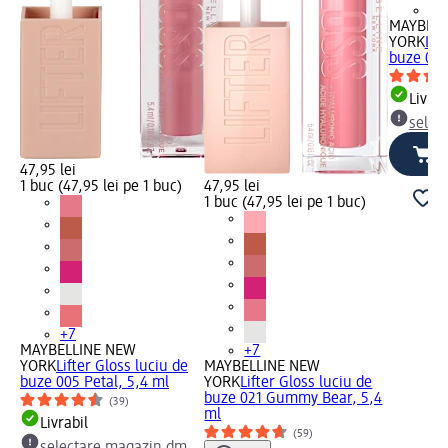
+7
MAYBELL
YORK
Lif
buze 002
Livrab
selec
47,95 lei
1 buc (47,95 lei pe 1 buc)
47,95 lei
1 buc (47,95 lei pe 1 buc)
+7
MAYBELLINE NEW
+7
YORK
Lifter Gloss luciu de
MAYBELLINE NEW
buze 005 Petal, 5,4 ml
YORK
Lifter Gloss luciu de
buze 021 Gummy Bear, 5,4
(39)
ml
Livrabil
(59)