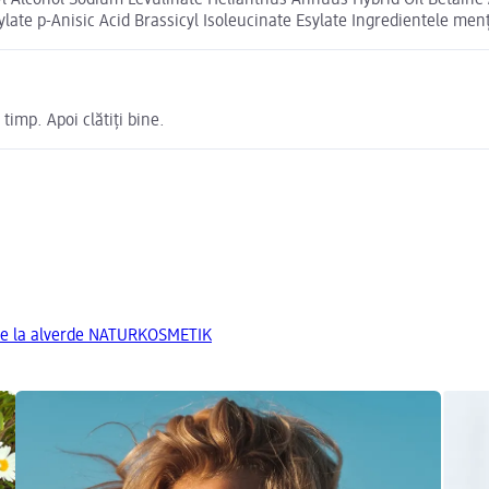
yl Alcohol Sodium Levulinate Helianthus Annuus Hybrid Oil Betaine
ate p-Anisic Acid Brassicyl Isoleucinate Esylate Ingredientele menț
timp. Apoi clătiți bine.
de la alverde NATURKOSMETIK