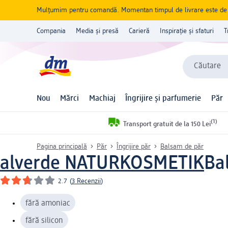
Mulțumim pentru comandă. Momentan timpul de livrare este de 5 
Compania
Media și presă
Carieră
Inspirație și sfaturi
T
Căutare
Nou
Mărci
Machiaj
Îngrijire și parfumerie
Păr
(1)
Transport gratuit de la 150 Lei
Pagina principală
Păr
Îngrijire păr
Balsam de păr
alverde NATURKOSMETIK
Ba
2.7
(
3 Recenzii
)
fără amoniac
fără silicon