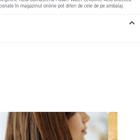
 Arginine Rosa Damascena Flower Water Levulinic Acid Brassica
ionate în magazinul online pot diferi de cele de pe ambalaj.