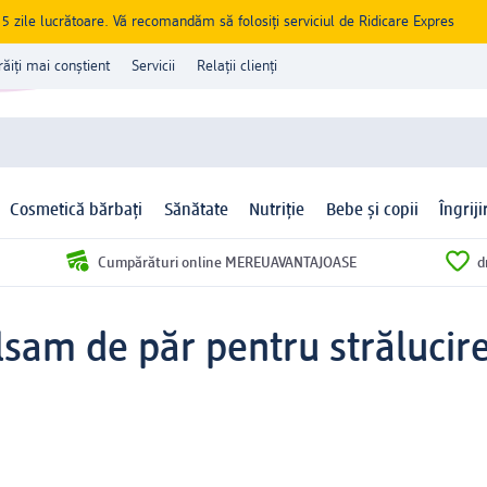
zile lucrătoare. Vă recomandăm să folosiți serviciul de Ridicare Expres
răiți mai conștient
Servicii
Relații clienți
Cosmetică bărbați
Sănătate
Nutriție
Bebe și copii
Îngrij
Cumpărături online MEREUAVANTAJOASE
d
lsam de păr pentru strălucir