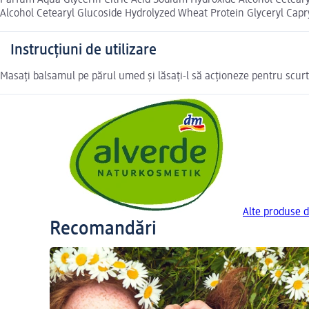
Parfum Aqua Glycerin Citric Acid Sodium Hydroxide Alcohol Cetear
Alcohol Cetearyl Glucoside Hydrolyzed Wheat Protein Glyceryl Capryl
Instrucțiuni de utilizare
Masați balsamul pe părul umed și lăsați-l să acționeze pentru scurt 
Alte produse 
Recomandări