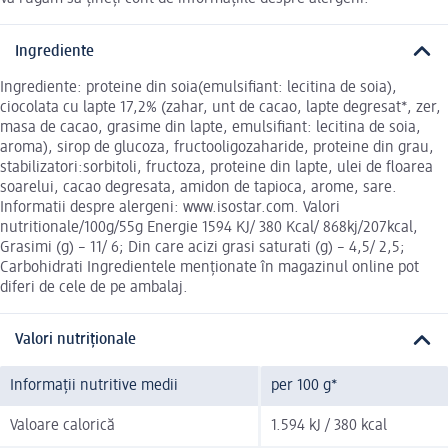
Ingrediente
Ingrediente: proteine din soia(emulsifiant: lecitina de soia),
ciocolata cu lapte 17,2% (zahar, unt de cacao, lapte degresat*, zer,
masa de cacao, grasime din lapte, emulsifiant: lecitina de soia,
aroma), sirop de glucoza, fructooligozaharide, proteine din grau,
stabilizatori:sorbitoli, fructoza, proteine din lapte, ulei de floarea
soarelui, cacao degresata, amidon de tapioca, arome, sare.
Informatii despre alergeni: www.isostar.com. Valori
nutritionale/100g/55g Energie 1594 KJ/ 380 Kcal/ 868kj/207kcal,
Grasimi (g) – 11/ 6; Din care acizi grasi saturati (g) – 4,5/ 2,5;
Carbohidrati Ingredientele menționate în magazinul online pot
diferi de cele de pe ambalaj.
Valori nutriționale
Informații nutritive medii
per 100 g*
Valoare calorică
1.594 kJ / 380 kcal