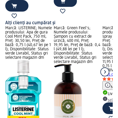
Alți clienți au cumpărat și
Marcă: LISTERINE; Numele
Marcă: Green Feel's;
Marcă: L
produsului: Apa de gura
Numele produsului:
produsul
Cool Mint Pack, 750 ml;
Șampon cu extract de
spray Mi
Preț: 30,50 lei; Preț de
urzică, 400 ml; Preț:
Preț: 11,
bază: 0,75 l (40,67 lei pe 1
19,95 lei; Preț de bază: 0,4
bază: 0,1
l); Disponibilitate: Status
l (49,88 lei pe 1 l);
l); Dispo
verde Livrabil, Status gri
Disponibilitate: Status
verde Liv
selectare magazin dm
verde Livrabil, Status gri
selectar
selectare magazin dm
11,95 lei
0,15 l (79
LA RIVE
D
Miss dre
Notă
Livrab
selec