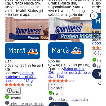
Kg); Grafică Marcă dm;
Grafică Marcă dm;
Disponibi
Disponibilitate: Status
Disponibilitate: Status
verde Liv
verde Livrabil, Status gri
verde Livrabil, Status gri
selectar
selectare magazin dm
selectare magazin dm
6,80 lei
0,045 Kg 
Sportnes
ciocolat
Notă
Livrab
5,95 lei
4,50 lei
0,04 Kg (148,75 lei pe 1 Kg)
0,022 Kg (204,55 lei pe 1
selec
Sportness
Baton proteic
Kg)
30%, gust de nucă de cocos
Sportness
Baton cu
și..., 1 buc
proteine ciocolată și
napolitane, 21,5 g
(269)
(207)
Notă
Notă
Livrabil
Livrabil
selectare magazin dm
selectare magazin dm