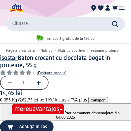
Căutare
Transport gratuit de la 150 Lei
Pagina principală
Nutriție
Nutriție sportivă
Batoane proteice
isostar
Baton crocant cu ciocolata bogat in
proteine, 55 g
0
(
Evaluare produs
)
14,45 lei
0,055 Kg (262,73 lei pe 1 Kg)
Inclusiv TVA plus
transport
Preț permanent dm
nemajorat din
04.08.2025
Adaugă în coș