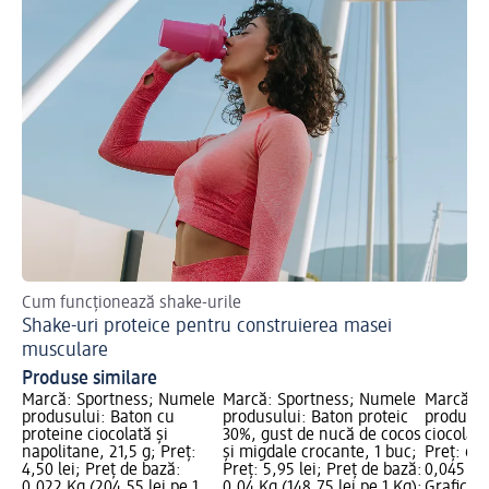
Cum funcționează shake-urile
De
Shake-uri proteice pentru construierea masei
Pr
musculare
Produse similare
Marcă: Sportness; Numele
Marcă: Sportness; Numele
Marcă: S
produsului: Baton cu
produsului: Baton proteic
produsul
proteine ciocolată și
30%, gust de nucă de cocos
ciocolat
napolitane, 21,5 g; Preț:
și migdale crocante, 1 buc;
Preț: 6,8
4,50 lei; Preț de bază:
Preț: 5,95 lei; Preț de bază:
0,045 Kg 
0,022 Kg (204,55 lei pe 1
0,04 Kg (148,75 lei pe 1 Kg);
Grafică 