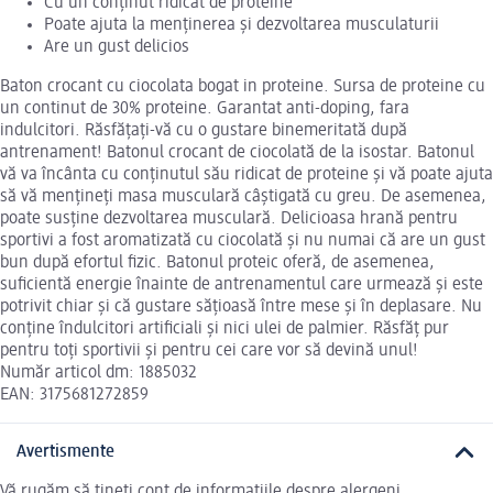
Cu un conținut ridicat de proteine
Poate ajuta la menținerea și dezvoltarea musculaturii
Are un gust delicios
Baton crocant cu ciocolata bogat in proteine. Sursa de proteine cu
un continut de 30% proteine. Garantat anti-doping, fara
indulcitori. Răsfățați-vă cu o gustare binemeritată după
antrenament! Batonul crocant de ciocolată de la isostar. Batonul
vă va încânta cu conținutul său ridicat de proteine și vă poate ajuta
să vă mențineți masa musculară câștigată cu greu. De asemenea,
poate susține dezvoltarea musculară. Delicioasa hrană pentru
sportivi a fost aromatizată cu ciocolată și nu numai că are un gust
bun după efortul fizic. Batonul proteic oferă, de asemenea,
suficientă energie înainte de antrenamentul care urmează și este
potrivit chiar și că gustare sățioasă între mese și în deplasare. Nu
conține îndulcitori artificiali și nici ulei de palmier. Răsfăț pur
pentru toți sportivii și pentru cei care vor să devină unul!
Număr articol dm: 1885032
EAN: 3175681272859
Avertismente
Vă rugăm să țineți cont de informațiile despre alergeni.