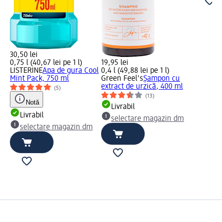
30,50 lei
0,75 l (40,67 lei pe 1 l)
19,95 lei
LISTERINE
Apa de gura Cool
0,4 l (49,88 lei pe 1 l)
Mint Pack, 750 ml
Green Feel's
Șampon cu
extract de urzică, 400 ml
(5)
(13)
Notă
Livrabil
Livrabil
selectare magazin dm
selectare magazin dm