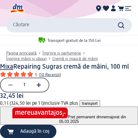
Căutare
Transport gratuit de la 150 Lei
Pagina principală
Îngrijire și parfumerie
Îngrijire mâini și săpun
Cremă și mască de mâini
Mixa
Repairing Sugras cremă de mâini, 100 ml
5
(
10 Recenzii
)
32,45 lei
0,1 l (324,50 lei pe 1 l)
Inclusiv TVA plus
transport
Preț permanent dm
nemajorat din
05.03.2025
Adaugă în coș