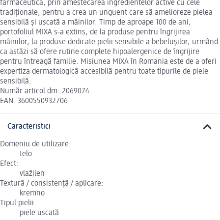
farmaceutica, prin amestecarea ingredientelor active cu cele
tradiționale, pentru a crea un unguent care să amelioreze pielea
sensibilă și uscată a mâinilor. Timp de aproape 100 de ani,
portofoliul MIXA s-a extins, de la produse pentru îngrijirea
mâinilor, la produse dedicate pielii sensibile a bebelușilor, urmând
ca astăzi să ofere rutine complete hipoalergenice de îngrijire
pentru întreagă familie. Misiunea MIXA în Romania este de a oferi
expertiza dermatologică accesibilă pentru toate tipurile de piele
sensibilă.
Număr articol dm: 2069074
EAN: 3600550932706
Caracteristici
Domeniu de utilizare:
telo
Efect:
vlažilen
Textură / consistență / aplicare:
kremno
Tipul pielii:
piele uscată