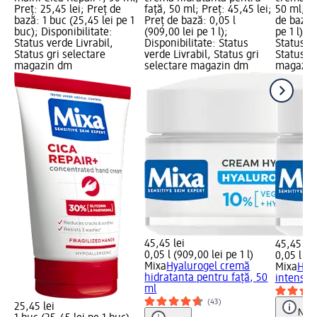
Preț: 25,45 lei; Preț de
față, 50 ml; Preț: 45,45 lei;
50 ml; Pr
bază: 1 buc (25,45 lei pe 1
Preț de bază: 0,05 l
de bază: 
buc); Disponibilitate:
(909,00 lei pe 1 l);
pe 1 l); 
Status verde Livrabil,
Disponibilitate: Status
Status ve
Status gri selectare
verde Livrabil, Status gri
Status gr
magazin dm
selectare magazin dm
magazin
45,45 lei
45,45 lei
0,05 l (909,00 lei pe 1 l)
0,05 l (90
Mixa
Hyalurogel cremă
Mixa
Hya
hidratanta pentru față, 50
intens h
ml
(43)
25,45 lei
Notă