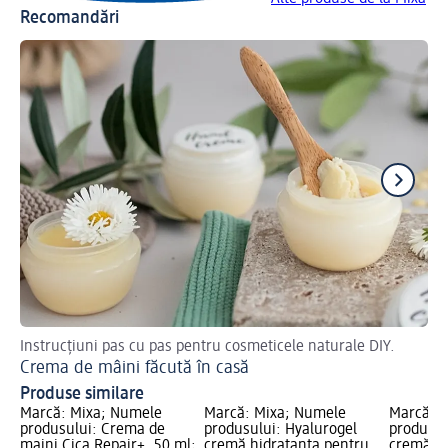
Recomandări
Instrucțiuni pas cu pas pentru cosmeticele naturale DIY.
Cel
Crema de mâini făcută în casă
Ră
Produse similare
Marcă: Mixa; Numele
Marcă: Mixa; Numele
Marcă: 
produsului: Crema de
produsului: Hyalurogel
produsul
maini Cica Repair+, 50 ml;
cremă hidratanta pentru
cremă in