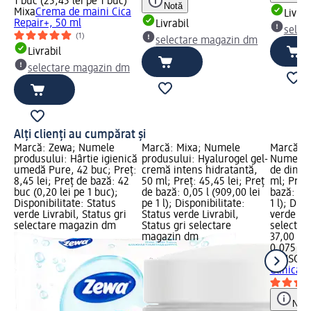
1 buc (25,45 lei pe 1 buc)
Notă
Mixa
Crema de maini Cica
Livrab
Repair+, 50 ml
Livrabil
selec
(1)
selectare magazin dm
Livrabil
selectare magazin dm
Alți clienți au cumpărat și
Marcă: Zewa; Numele
Marcă: Mixa; Numele
Marcă: 
produsului: Hârtie igienică
produsului: Hyalurogel gel-
Numele p
umedă Pure, 42 buc; Preț:
cremă intens hidratantă,
de dinti 
8,45 lei; Preț de bază: 42
50 ml; Preț: 45,45 lei; Preț
ml; Preț:
buc (0,20 lei pe 1 buc);
de bază: 0,05 l (909,00 lei
bază: 0,0
Disponibilitate: Status
pe 1 l); Disponibilitate:
1 l); Dis
verde Livrabil, Status gri
Status verde Livrabil,
verde Liv
selectare magazin dm
Status gri selectare
selectar
magazin dm
37,00 lei
0,075 l (4
SENSOD
Clinical 
Notă