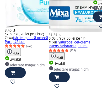
Livrab
selec
8,45 lei
42 buc (0,20 lei pe 1 buc)
45,45 lei
Zewa
Hârtie igienică umedă
0,05 l (909,00 lei pe 1 l)
Pure, 42 buc
Mixa
Hyalurogel gel-cremă
intens hidratantă, 50 ml
(242)
(158)
Notă
Notă
Livrabil
Livrabil
selectare magazin dm
selectare magazin dm