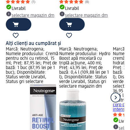
(1)
(8)
Livrabil
Livrabil
selectare magazin dm
selectare magazin dm
Alți clienți au cumpărat și
Marcă: Neutrogena;
Marcă: Neutrogena;
Marcă: 
Numele produsului: Cremă
Numele produsului: Hydro
Numele p
pentru ochi cu retinol, 15
Boost apă micelară cu
cremă de
ml; Preț: 87,95 lei; Preț de
triplă acţiune, 400 ml;
hidratar
bază: 1 buc (87,95 lei pe 1
Preț: 43,95 lei; Preț de
Preț: 36,
buc); Disponibilitate:
bază: 0,4 l (109,88 lei pe 1
bază: 0,2
Status verde Livrabil,
l); Disponibilitate: Status
l); Dispo
Status gri selectare
verde Livrabil, Status gri
verde Liv
selectare magazin dm
selectar
36,95 lei
0,25 l (14
Neutrog
corp pen
intensă,
Livrab
selec