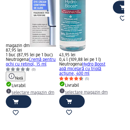
magazin dm
87,95 lei
1 buc (87,95 lei pe 1 buc)
43,95 lei
Neutrogena
Cremă pentru
0,4 l (109,88 lei pe 1 l)
ochi cu retinol, 15 ml
Neutrogena
Hydro Boost
apă micelară cu triplă
(0)
acţiune, 400 ml
Notă
(5)
Livrabil
Livrabil
selectare magazin dm
selectare magazin dm