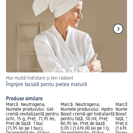
Mai multă hidratare și ten radiant
Tru
Îngrijire facială pentu pielea matură
Sf
Produse similare
Marcă: Neutrogena;
Marcă: Neutrogena;
Marcă: 
Numele produsului: Gel-
Numele produsului: Hydro
Numele p
cremă revitalizantă pentru
Boost cremă-gel hidratantă
Boost ge
ochi, 15 g; Preț: 71,95 lei;
pentru față, 50 ml; Preț:
față, 50 
Preț de bază: 1 buc
80,95 lei; Preț de bază:
Preț de b
(71,95 lei pe 1 buc);
0,05 l (1.619,00 lei pe 1 l);
(1.619,00 