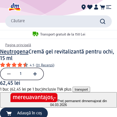
Căutare
Transport gratuit de la 150 Lei
Pagina principală
Neutrogena
Cremă gel revitalizantă pentru ochi,
15 ml
4.5
(
31 Recenzii
)
62,45 lei
1 buc (62,45 lei pe 1 buc)
Inclusiv TVA plus
transport
Preț permanent dm
nemajorat din
04.03.2026
Adaugă în coș