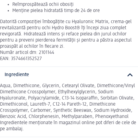
Reîmprospătează ochii obosiţi
Menţine pielea hidratată timp de 24 de ore
Datorită compoziției îmbogățite cu Hyaluronic Matrix, crema-gel
revitalizantă pentru ochi Hydro Boost® îţi începi ziua complet
revigorată. Hidratează intens și reface pielea din jurul ochilor
pentru a preveni pierderea fermităţii şi pentru a păstra aspectul
proaspăt al ochilor în fiecare zi.
Număr articol dm: 2101144
EAN: 3574661352527
Ingrediente
Aqua, Dimethicone, Glycerin, Cetearyl Olivate, Dimethicone/Vinyl
Dimethicone Crosspolymer, Ethylhexylglycerin, Sodium
Hyaluronate, Polyacrylamide, C13-14 Isoparaffin, Sorbitan Olivate,
Dimethiconol, Laureth-7, C12-14 Pareth-12, Dimethicone
Crosspolymer, Carbomer, Synthetic Beeswax, Sodium Hydroxide,
Benzoic Acid, Chlorphenesin, Methylparaben, Phenoxyethanol
Ingredientele menționate în magazinul online pot diferi de cele de
pe ambalaj.