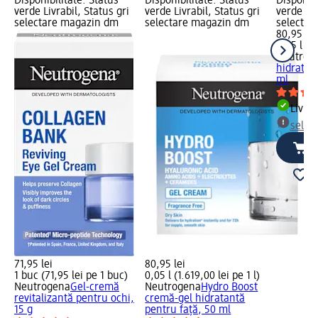
Disponibilitate: Status
Disponibilitate: Status
Disponibi
verde Livrabil, Status gri
verde Livrabil, Status gri
verde Liv
selectare magazin dm
selectare magazin dm
selectar
80,95 lei
0,05 l (1.
Neutrog
hidratan
ml
Livrab
selec
71,95 lei
80,95 lei
1 buc (71,95 lei pe 1 buc)
0,05 l (1.619,00 lei pe 1 l)
Neutrogena
Gel-cremă
Neutrogena
Hydro Boost
revitalizantă pentru ochi,
cremă-gel hidratantă
15 g
pentru față, 50 ml