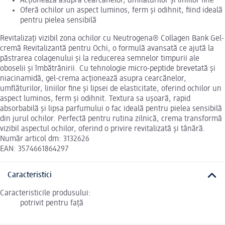
Acționează asupra cearcănelor, umflăturilor și liniilor fine
Oferă ochilor un aspect luminos, ferm și odihnit, fiind ideală
pentru pielea sensibilă
Revitalizați vizibil zona ochilor cu Neutrogena® Collagen Bank Gel-
cremă Revitalizantă pentru Ochi, o formulă avansată ce ajută la
păstrarea colagenului și la reducerea semnelor timpurii ale
oboselii și îmbătrânirii. Cu tehnologie micro-peptide brevetată și
niacinamidă, gel-crema acționează asupra cearcănelor,
umflăturilor, liniilor fine și lipsei de elasticitate, oferind ochilor un
aspect luminos, ferm și odihnit. Textura sa ușoară, rapid
absorbabilă și lipsa parfumului o fac ideală pentru pielea sensibilă
din jurul ochilor. Perfectă pentru rutina zilnică, crema transformă
vizibil aspectul ochilor, oferind o privire revitalizată și tânără.
Număr articol dm: 3132626
EAN: 3574661864297
Caracteristici
Caracteristicile produsului:
potrivit pentru față