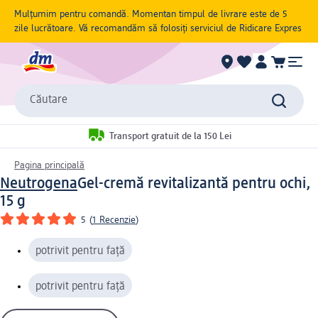
Mulțumim pentru comandă. Momentan timpul de livrare este de 5
zile lucrătoare. Vă recomandăm să folosiți serviciul de Ridicare Expres
Căutare
Transport gratuit de la 150 Lei
Pagina principală
Neutrogena
Gel-cremă revitalizantă pentru ochi,
15 g
5
(
1 Recenzie
)
potrivit pentru față
potrivit pentru față