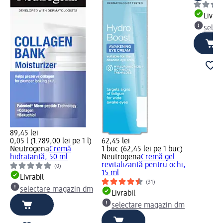
Livrab
selec
89,45 lei
0,05 l (1.789,00 lei pe 1 l)
62,45 lei
Neutrogena
Cremă
1 buc (62,45 lei pe 1 buc)
hidratantă, 50 ml
Neutrogena
Cremă gel
revitalizantă pentru ochi,
(0)
15 ml
Livrabil
(31)
selectare magazin dm
Livrabil
selectare magazin dm