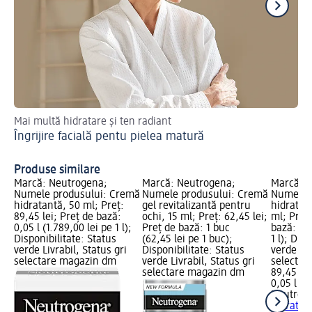
Mai multă hidratare și ten radiant
Tru
Îngrijire facială pentu pielea matură
Sf
Produse similare
Marcă: Neutrogena;
Marcă: Neutrogena;
Marcă: 
Numele produsului: Cremă
Numele produsului: Cremă
Numele 
hidratantă, 50 ml; Preț:
gel revitalizantă pentru
hidratan
89,45 lei; Preț de bază:
ochi, 15 ml; Preț: 62,45 lei;
ml; Preț:
0,05 l (1.789,00 lei pe 1 l);
Preț de bază: 1 buc
bază: 0,0
Disponibilitate: Status
(62,45 lei pe 1 buc);
1 l); Dis
verde Livrabil, Status gri
Disponibilitate: Status
verde Liv
selectare magazin dm
verde Livrabil, Status gri
selectar
selectare magazin dm
89,45 lei
0,05 l (1.
Neutrog
hidratan