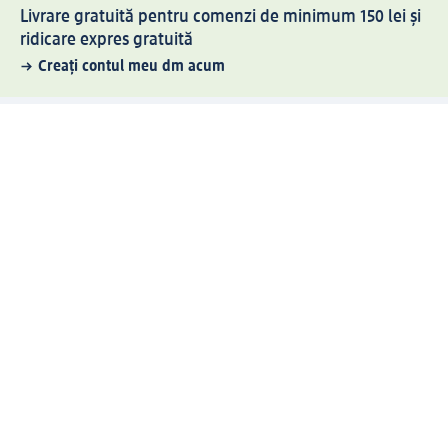
Livrare gratuită pentru comenzi de minimum 150 lei și
ridicare expres gratuită
Creați contul meu dm acum
Ajutor
Avantaje și Servicii
Relații clienți
Livrare și transport
Returnare și schimb
Compania dm
Compania
Responsabilitate
Carieră
Presă
Structura corporativă
Universul produselor dm
Lumea dm