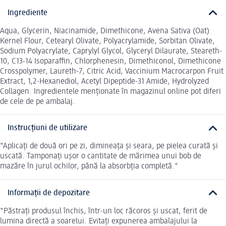
Ingrediente
Aqua, Glycerin, Niacinamide, Dimethicone, Avena Sativa (Oat)
Kernel Flour, Cetearyl Olivate, Polyacrylamide, Sorbitan Olivate,
Sodium Polyacrylate, Caprylyl Glycol, Glyceryl Dilaurate, Steareth-
10, C13-14 Isoparaffin, Chlorphenesin, Dimethiconol, Dimethicone
Crosspolymer, Laureth-7, Citric Acid, Vaccinium Macrocarpon Fruit
Extract, 1,2-Hexanediol, Acetyl Dipeptide-31 Amide, Hydrolyzed
Collagen. Ingredientele menționate în magazinul online pot diferi
de cele de pe ambalaj.
Instrucțiuni de utilizare
"Aplicați de două ori pe zi, dimineața și seara, pe pielea curată și
uscată. Tamponați ușor o cantitate de mărimea unui bob de
mazăre în jurul ochilor, până la absorbția completă."
Informații de depozitare
"Păstrați produsul închis, într-un loc răcoros și uscat, ferit de
lumina directă a soarelui. Evitați expunerea ambalajului la