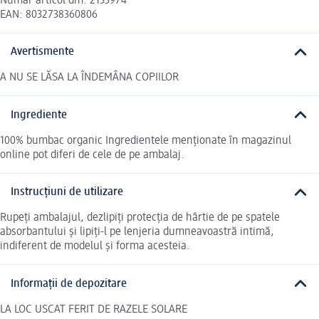
Număr articol dm: 2133974
EAN: 8032738360806
Avertismente
A NU SE LĂSA LA ÎNDEMÂNA COPIILOR
Ingrediente
100% bumbac organic Ingredientele menționate în magazinul
online pot diferi de cele de pe ambalaj.
Instrucțiuni de utilizare
Rupeți ambalajul, dezlipiți protecția de hârtie de pe spatele
absorbantului și lipiți-l pe lenjeria dumneavoastră intimă,
indiferent de modelul și forma acesteia.
Informații de depozitare
LA LOC USCAT FERIT DE RAZELE SOLARE