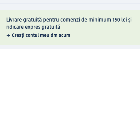
Livrare gratuită pentru comenzi de minimum 150 lei și
ridicare expres gratuită
Creați contul meu dm acum
Ajutor
Avantaje și Servicii
Relații clienți
Livrare și transport
Returnare și schimb
Compania dm
Compania
Responsabilitate
Carieră
Presă
Structura corporativă
Universul produselor dm
Lumea dm