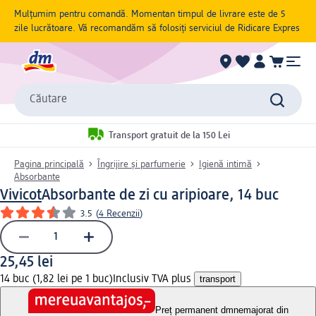
Mulțumim pentru comandă. Momentan timpul de livrare este de 5
zile lucrătoare. Vă recomandăm să folosiți serviciul de Ridicare Expres
Căutare
Transport gratuit de la 150 Lei
Pagina principală
Îngrijire și parfumerie
Igienă intimă
Absorbante
Vivicot
Absorbante de zi cu aripioare, 14 buc
3.5
(
4 Recenzii
)
25,45 lei
14 buc (1,82 lei pe 1 buc)
Inclusiv TVA plus
transport
Preț permanent dm
nemajorat din