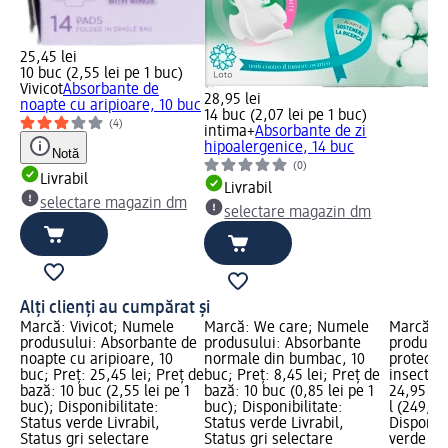
25,45 lei
10 buc (2,55 lei pe 1 buc)
Vivicot
Absorbante de
28,95 lei
noapte cu aripioare, 10 buc
14 buc (2,07 lei pe 1 buc)
(4)
intima+
Absorbante de zi
hipoalergenice, 14 buc
Notă
(0)
Livrabil
Livrabil
selectare magazin dm
selectare magazin dm
Alți clienți au cumpărat și
Marcă: Vivicot; Numele
Marcă: We care; Numele
Marcă: 
produsului: Absorbante de
produsului: Absorbante
produsul
noapte cu aripioare, 10
normale din bumbac, 10
protecți
buc; Preț: 25,45 lei; Preț de
buc; Preț: 8,45 lei; Preț de
insectelo
bază: 10 buc (2,55 lei pe 1
bază: 10 buc (0,85 lei pe 1
24,95 lei
buc); Disponibilitate:
buc); Disponibilitate:
l (249,50 
Status verde Livrabil,
Status verde Livrabil,
Disponibi
Status gri selectare
Status gri selectare
verde Liv