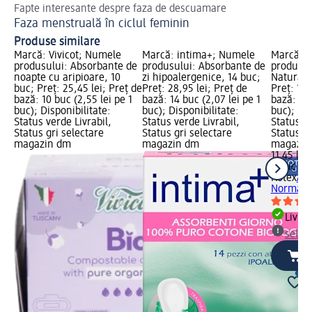
Fapte interesante despre faza de descuamare
Inf
Faza menstruală în ciclul feminin
Me
Produse similare
Marcă: Vivicot; Numele
Marcă: intima+; Numele
Marcă: K
produsului: Absorbante de
produsului: Absorbante de
produsul
noapte cu aripioare, 10
zi hipoalergenice, 14 buc;
Natural 
buc; Preț: 25,45 lei; Preț de
Preț: 28,95 lei; Preț de
Preț: 11,
bază: 10 buc (2,55 lei pe 1
bază: 14 buc (2,07 lei pe 1
bază: 8 b
buc); Disponibilitate:
buc); Disponibilitate:
buc); Dis
Status verde Livrabil,
Status verde Livrabil,
Status ve
Status gri selectare
Status gri selectare
Status gr
magazin dm
magazin dm
magazin
11,45 lei
8 buc (1,
Kotex
Abs
Normal, 
Livrab
selec