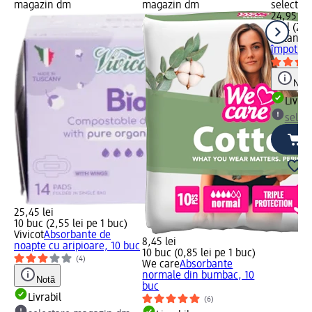
magazin dm
magazin dm
selectar
24,95 lei
0,1 l (249
Autan
Lo
împotriva
Notă
Livrab
selec
25,45 lei
10 buc (2,55 lei pe 1 buc)
Vivicot
Absorbante de
8,45 lei
noapte cu aripioare, 10 buc
10 buc (0,85 lei pe 1 buc)
(4)
We care
Absorbante
normale din bumbac, 10
Notă
buc
Livrabil
(6)