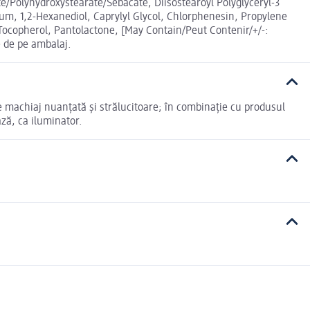
te/Polyhydroxystearate/Sebacate, Diisostearoyl Polyglyceryl-3
Gum, 1,2-Hexanediol, Caprylyl Glycol, Chlorphenesin, Propylene
 Tocopherol, Pantolactone, [May Contain/Peut Contenir/+/-:
e de pe ambalaj.
de machiaj nuanțată și strălucitoare; în combinație cu produsul
ză, ca iluminator.