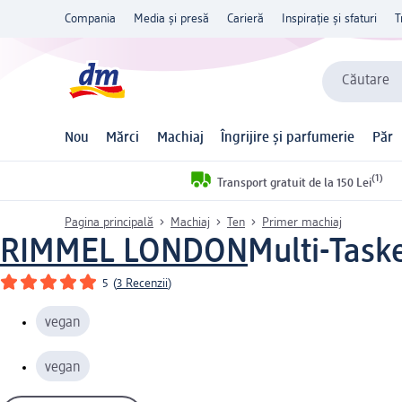
Compania
Media și presă
Carieră
Inspirație și sfaturi
T
Căutare
Nou
Mărci
Machiaj
Îngrijire și parfumerie
Păr
(1)
Transport gratuit de la 150 Lei
Pagina principală
Machiaj
Ten
Primer machiaj
RIMMEL LONDON
Multi-Task
5
(
3 Recenzii
)
vegan
vegan