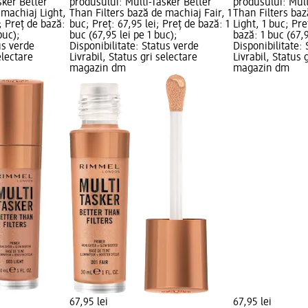
sker Better
produsului: Multi-Tasker Better
produsului: Mult
 machiaj Light,
Than Filters bază de machiaj Fair, 1
Than Filters baz
i; Preț de bază:
buc; Preț: 67,95 lei; Preț de bază: 1
Light, 1 buc; Pre
buc);
buc (67,95 lei pe 1 buc);
bază: 1 buc (67,9
us verde
Disponibilitate: Status verde
Disponibilitate:
electare
Livrabil, Status gri selectare
Livrabil, Status 
magazin dm
magazin dm
67,95 lei
67,95 lei