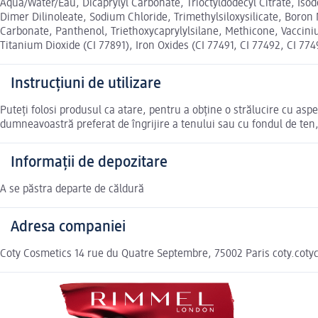
Aqua/Water/Eau, Dicaprylyl Carbonate, Trioctyldodecyl Citrate, Isod
Dimer Dilinoleate, Sodium Chloride, Trimethylsiloxysilicate, Boro
Carbonate, Panthenol, Triethoxycaprylylsilane, Methicone, Vaccini
Titanium Dioxide (CI 77891), Iron Oxides (CI 77491, CI 77492, CI 77
Instrucțiuni de utilizare
Puteți folosi produsul ca atare, pentru a obține o strălucire cu asp
dumneavoastră preferat de îngrijire a tenului sau cu fondul de ten,
Informații de depozitare
A se păstra departe de căldură
Adresa companiei
Coty Cosmetics 14 rue du Quatre Septembre, 75002 Paris coty.cot