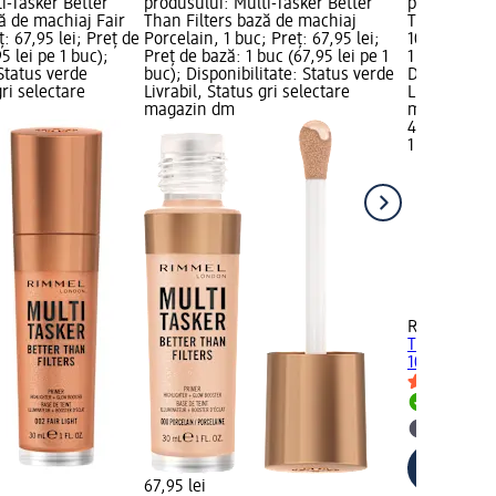
i-Tasker Better
produsului: Multi-Tasker Better
produsului:
ă de machiaj Fair
Than Filters bază de machiaj
Turbocharge
ț: 67,95 lei; Preț de
Porcelain, 1 buc; Preț: 67,95 lei;
10 ml; Preț:
5 lei pe 1 buc);
Preț de bază: 1 buc (67,95 lei pe 1
1 buc (43,50
 Status verde
buc); Disponibilitate: Status verde
Disponibilit
gri selectare
Livrabil, Status gri selectare
Livrabil, St
magazin dm
magazin d
43,50 lei
1 buc (43,50
+2
RIMMEL LO
Turbocharge
10 ml
Livrabil
selectar
67,95 lei