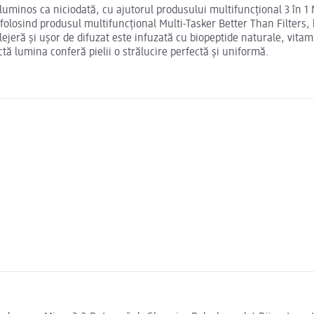
 luminos ca niciodată, cu ajutorul produsului multifuncțional 3 în 1 
folosind produsul multifuncțional Multi-Tasker Better Than Filters, ba
eră și ușor de difuzat este infuzată cu biopeptide naturale, vitamine
ă lumina conferă pielii o strălucire perfectă și uniformă.