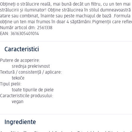
Obțineți o strălucire reală, mai bună decât un filtru, cu un ten mai
strălucirii și iluminator! Obține strălucirea în stilul dumneavoastră 
atare sau combinat, înainte sau peste machiajul de bază .Formula lej
obține un ten mai frumos în doar 4 săptămâni.Pigmenții care reflect
Număr articol dm: 2561338
EAN: 3616305401014
Caracteristici
Putere de acoperire:
srednja prekrivnost
Textură / consistență / aplicare:
tekoče
Tipul pielii:
toate tipurile de piele
Caracteristicile produsului:
vegan
Ingrediente