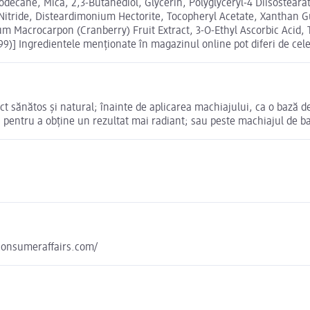
odecane, Mica, 2,3-Butanediol, Glycerin, Polyglyceryl-4 Diisosteara
n Nitride, Disteardimonium Hectorite, Tocopheryl Acetate, Xanthan 
um Macrocarpon (Cranberry) Fruit Extract, 3-O-Ethyl Ascorbic Acid,
499)] Ingredientele menționate în magazinul online pot diferi de cel
ect sănătos și natural; înainte de aplicarea machiajului, ca o bază 
 pentru a obține un rezultat mai radiant; sau peste machiajul de ba
yconsumeraffairs.com/