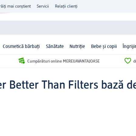
răiți mai conștient
Servicii
Relații clienți
Cosmetică bărbați
Sănătate
Nutriție
Bebe și copii
Îngrij
Cumpărături online MEREUAVANTAJOASE
d
er Better Than Filters bază 