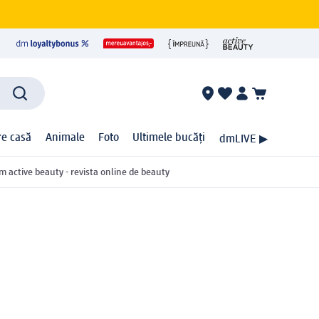
ire casă
Animale
Foto
Ultimele bucăți
dmLIVE ▶
m active beauty - revista online de beauty