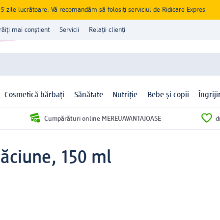
zile lucrătoare. Vă recomandăm să folosiți serviciul de Ridicare Expres
răiți mai conștient
Servicii
Relații clienți
Cosmetică bărbați
Sănătate
Nutriție
Bebe și copii
Îngrij
Cumpărături online MEREUAVANTAJOASE
d
căciune, 150 ml