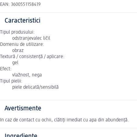
EAN: 3600551158419
Caracteristici
Tipul produsului:
odstranjevalec ličil
Domeniu de utilizare:
obraz
Textură / consistență / aplicare:
gel
Efect:
vlažnost, nega
Tipul pielii:
piele delicată/sensibilă
Avertismente
In caz de contact cu ochii, clătiți imediat cu apa din abundență.
Ingrediente