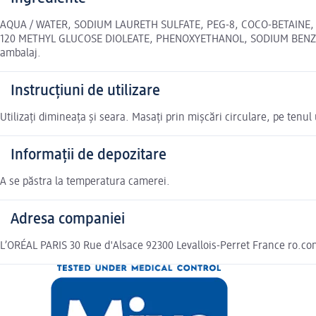
AQUA / WATER, SODIUM LAURETH SULFATE, PEG-8, COCO-BETAINE,
120 METHYL GLUCOSE DIOLEATE, PHENOXYETHANOL, SODIUM BENZOATE
ambalaj.
Instrucțiuni de utilizare
Utilizați dimineața și seara. Masați prin mișcări circulare, pe tenul 
Informații de depozitare
A se păstra la temperatura camerei.
Adresa companiei
L’ORÉAL PARIS 30 Rue d'Alsace 92300 Levallois-Perret France ro.c