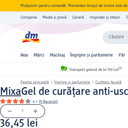
Mulțumim pentru comandă. Momentan timpul de livrare este de 5 
Compania
Media și presă
Carieră
Inspirație și sfaturi
T
Căutare
Nou
Mărci
Machiaj
Îngrijire și parfumerie
Păr
(1)
Transport gratuit de la 150 Lei
Pagina principală
Îngrijire și parfumerie
Curățare facială
Mixa
Gel de curățare anti-us
4.1
(
9 Recenzii
)
36,45 lei