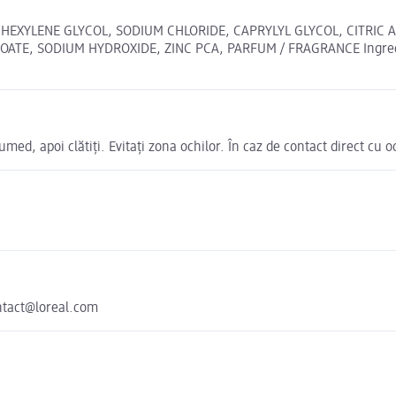
 HEXYLENE GLYCOL, SODIUM CHLORIDE, CAPRYLYL GLYCOL, CITRIC
, SODIUM HYDROXIDE, ZINC PCA, PARFUM / FRAGRANCE Ingrediente
umed, apoi clătiți. Evitați zona ochilor. În caz de contact direct cu 
ontact@loreal.com