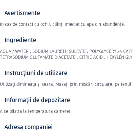
Avertismente
In caz de contact cu ochii, clătiți imediat cu apa din abundență.
Ingrediente
AQUA / WATER , SODIUM LAURETH SULFATE , POLYGLYCERYL-4 CAPR
TETRASODIUM GLUTAMATE DIACETATE , CITRIC ACID , HEXYLÉN GLYCOL 
Instrucțiuni de utilizare
Utilizați dimineața și seara. Masați prin mișcări circulare, pe tenul 
Informații de depozitare
A se păstra la temperatura camerei.
Adresa companiei