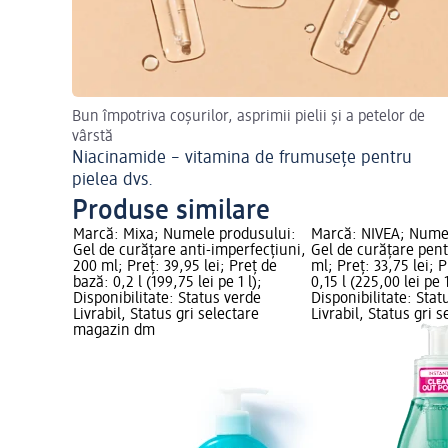
Bun împotriva coșurilor, asprimii pielii și a petelor de
vârstă
Niacinamide – vitamina de frumusețe pentru
pielea dvs.
Produse similare
GE
Marcă: Mixa; Numele produsului:
Marcă: NIVEA; Nume
ului: Gel
Gel de curățare anti-imperfecțiuni,
Gel de curățare pent
0 ml; Preț:
200 ml; Preț: 39,95 lei; Preț de
ml; Preț: 33,75 lei; 
,15 l
bază: 0,2 l (199,75 lei pe 1 l);
0,15 l (225,00 lei pe 1
ibilitate:
Disponibilitate: Status verde
Disponibilitate: Stat
tus gri
Livrabil, Status gri selectare
Livrabil, Status gri s
magazin dm