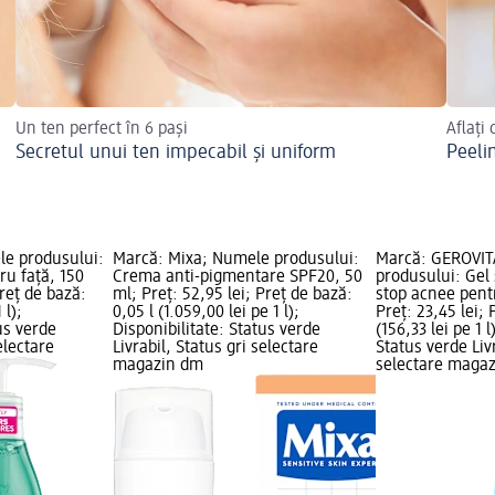
Un ten perfect în 6 pași
Aflați
Secretul unui ten impecabil și uniform
Peeli
le produsului:
Marcă: Mixa; Numele produsului:
Marcă: GEROVIT
ru față, 150
Crema anti-pigmentare SPF20, 50
produsului: Gel
Preț de bază:
ml; Preț: 52,95 lei; Preț de bază:
stop acnee pentr
 l);
0,05 l (1.059,00 lei pe 1 l);
Preț: 23,45 lei; 
us verde
Disponibilitate: Status verde
(156,33 lei pe 1 l
electare
Livrabil, Status gri selectare
Status verde Livr
magazin dm
selectare maga