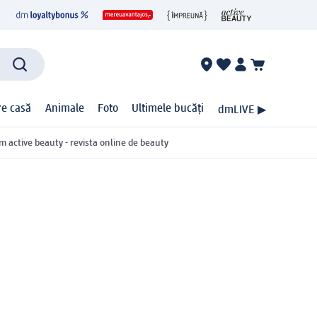
ire casă
Animale
Foto
Ultimele bucăți
dmLIVE ▶
m active beauty - revista online de beauty