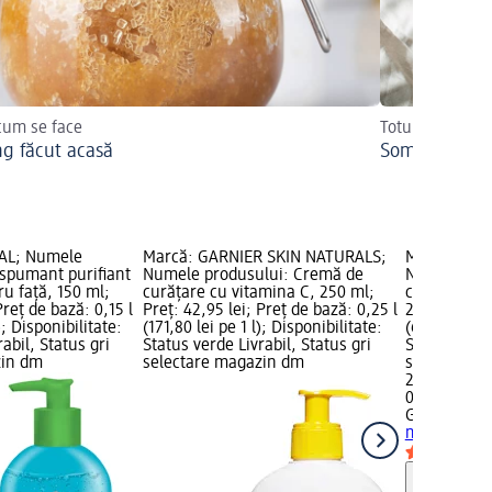
 cum se face
Totul despre s
ng făcut acasă
Somn de frum
AL; Numele
Marcă: GARNIER SKIN NATURALS;
Marcă: GAR
 spumant purifiant
Numele produsului: Cremă de
Numele pro
u față, 150 ml;
curățare cu vitamina C, 250 ml;
cu vitamina
Preț de bază: 0,15 l
Preț: 42,95 lei; Preț de bază: 0,25 l
26,95 lei; P
); Disponibilitate:
(171,80 lei pe 1 l); Disponibilitate:
(67,38 lei pe
abil, Status gri
Status verde Livrabil, Status gri
Status verde
zin dm
selectare magazin dm
selectare 
26,95 lei
0,4 l (67,38 
GARNIER S
micelară cu
Notă