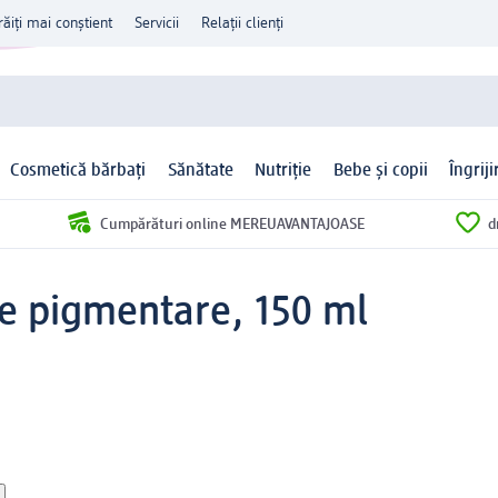
răiți mai conștient
Servicii
Relații clienți
Cosmetică bărbați
Sănătate
Nutriție
Bebe și copii
Îngrij
Cumpărături online MEREUAVANTAJOASE
d
te pigmentare, 150 ml