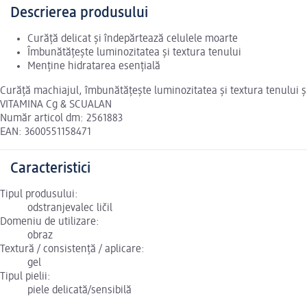
Descrierea produsului
Curăță delicat și îndepărtează celulele moarte
Îmbunătățește luminozitatea și textura tenului
Menține hidratarea esențială
Curăță machiajul, îmbunătățește luminozitatea și textura tenului ș
VITAMINA Cg & SCUALAN
Număr articol dm: 2561883
EAN: 3600551158471
Caracteristici
Tipul produsului:
odstranjevalec ličil
Domeniu de utilizare:
obraz
Textură / consistență / aplicare:
gel
Tipul pielii:
piele delicată/sensibilă