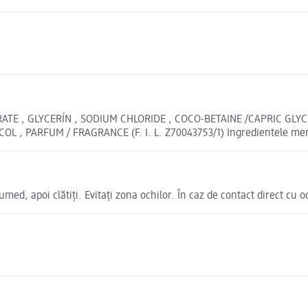
ATE , GLYCERÍN , SODIUM CHLORIDE , COCO-BETAINE /CAPRIC GLY
, PARFUM / FRAGRANCE (F. I. L. Z70043753/1) Ingredientele mențio
umed, apoi clătiți. Evitați zona ochilor. În caz de contact direct cu 