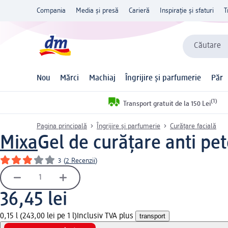
Compania
Media și presă
Carieră
Inspirație și sfaturi
T
Căutare
Nou
Mărci
Machiaj
Îngrijire și parfumerie
Păr
(1)
Transport gratuit de la 150 Lei
Pagina principală
Îngrijire și parfumerie
Curățare facială
Mixa
Gel de curățare anti pe
3
(
2 Recenzii
)
36,45 lei
0,15 l (243,00 lei pe 1 l)
Inclusiv TVA plus
transport