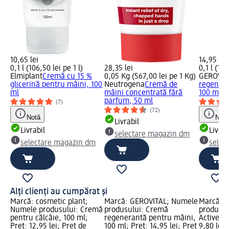
10,65 lei
14,95 lei
0,1 l (106,50 lei pe 1 l)
28,35 lei
0,1 l (149
Elmiplant
Cremă cu 15 %
0,05 Kg (567,00 lei pe 1 Kg)
GEROVIT
glicerină pentru mâini, 100
Neutrogena
Cremă de
regenera
ml
mâini concentrată fără
100 ml
parfum, 50 ml
(7)
(72)
Notă
Notă
Livrabil
Livrabil
Livrab
selectare magazin dm
selectare magazin dm
selec
Alți clienți au cumpărat și
Marcă: cosmetic plant;
Marcă: GEROVITAL; Numele
Marcă: 
Numele produsului: Cremă
produsului: Cremă
produsul
pentru călcâie, 100 ml;
regenerantă pentru mâini,
Active Wh
Preț: 12,95 lei; Preț de
100 ml; Preț: 14,95 lei; Preț
9,80 lei;