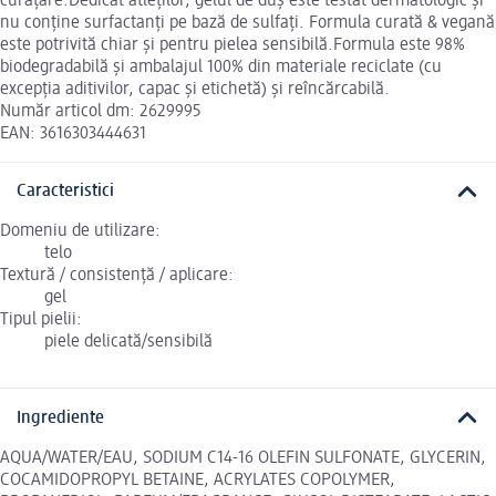
curățare.Dedicat atleților, gelul de duș este testat dermatologic și
nu conține surfactanți pe bază de sulfați. Formula curată & vegană
este potrivită chiar și pentru pielea sensibilă.Formula este 98%
biodegradabilă și ambalajul 100% din materiale reciclate (cu
excepția aditivilor, capac și etichetă) și reîncărcabilă.
Număr articol dm: 2629995
EAN: 3616303444631
Caracteristici
Domeniu de utilizare:
telo
Textură / consistență / aplicare:
gel
Tipul pielii:
piele delicată/sensibilă
Ingrediente
AQUA/WATER/EAU, SODIUM C14-16 OLEFIN SULFONATE, GLYCERIN,
COCAMIDOPROPYL BETAINE, ACRYLATES COPOLYMER,