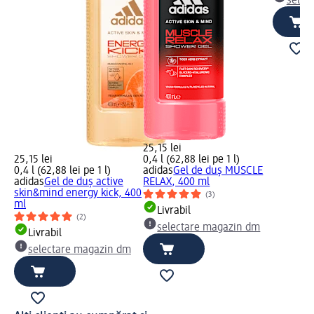
selec
25,15 lei
25,15 lei
0,4 l (62,88 lei pe 1 l)
0,4 l (62,88 lei pe 1 l)
adidas
Gel de duș MUSCLE
adidas
Gel de duș active
RELAX, 400 ml
skin&mind energy kick, 400
(3)
ml
Livrabil
(2)
selectare magazin dm
Livrabil
selectare magazin dm