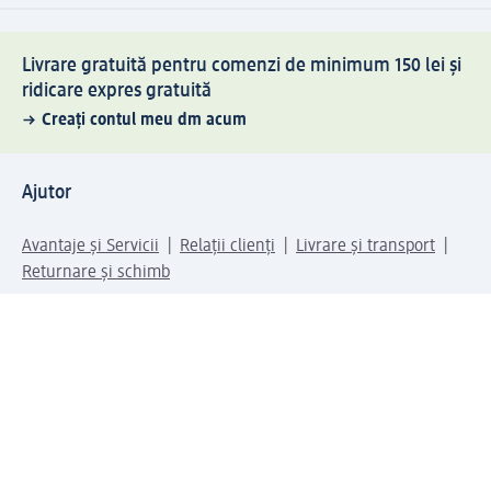
Livrare gratuită pentru comenzi de minimum 150 lei și
ridicare expres gratuită
Creați contul meu dm acum
Ajutor
Avantaje și Servicii
Relații clienți
Livrare și transport
Returnare și schimb
Compania dm
Compania
Responsabilitate
Carieră
Presă
Structura corporativă
Universul produselor dm
Lumea dm