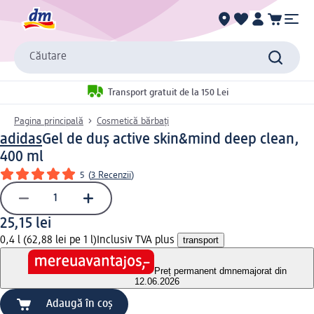
Căutare
Transport gratuit de la 150 Lei
Pagina principală
Cosmetică bărbați
adidas
Gel de duș active skin&mind deep clean,
400 ml
5
(
3 Recenzii
)
25,15 lei
0,4 l (62,88 lei pe 1 l)
Inclusiv TVA plus
transport
Preț permanent dm
nemajorat din
12.06.2026
Adaugă în coș