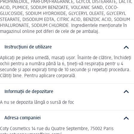
PROPANEDIOL, PARFUM/FRAGRANCE, GLYCOL DISTEARATE, LACTIC
ACID, PUMICE, SODIUM BENZOATE, VOLCANIC SAND, COCO-
GLUCOSIDE, SODIUM HYDROXIDE, GLYCERYL OLEATE, GLYCERYL
STEARATE, DISODIUM EDTA, CITRIC ACID, BENZOIC ACID, SODIUM
HYALURONATE, SODIUM CHLORIDE. Ingredientele menționate în
magazinul online pot diferi de cele de pe ambalaj.
Instrucțiuni de utilizare
Aplicați pe pielea umedă, masați ușor. Înainte de clătire, închideți
ochii pentru a număra până la 6, țineți-vă respirația pentr u 4
secunde și apoi expirați timp de 10 secunde și repetați procedura.
Clătiți bine. Pentru aplicare corporală.
Informații de depozitare
A nu se depozita lângă o sursă de foc
Adresa companiei
Coty Cosmetics 14 rue du Quatre Septembre, 75002 Paris