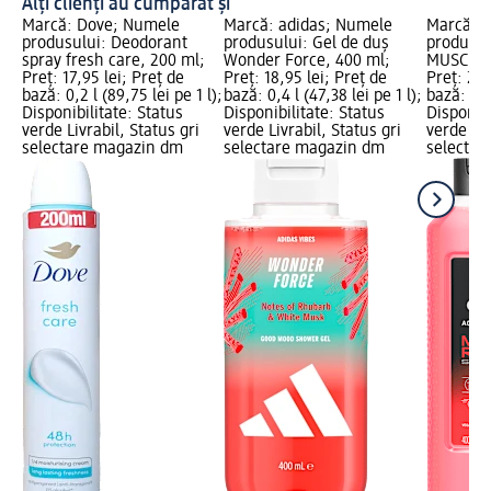
Alți clienți au cumpărat și
Marcă: Dove; Numele
Marcă: adidas; Numele
Marcă: a
produsului: Deodorant
produsului: Gel de duș
produsul
spray fresh care, 200 ml;
Wonder Force, 400 ml;
MUSCLE 
Preț: 17,95 lei; Preț de
Preț: 18,95 lei; Preț de
Preț: 25,
bază: 0,2 l (89,75 lei pe 1 l);
bază: 0,4 l (47,38 lei pe 1 l);
bază: 0,4 
Disponibilitate: Status
Disponibilitate: Status
Disponibi
verde Livrabil, Status gri
verde Livrabil, Status gri
verde Liv
selectare magazin dm
selectare magazin dm
selectar