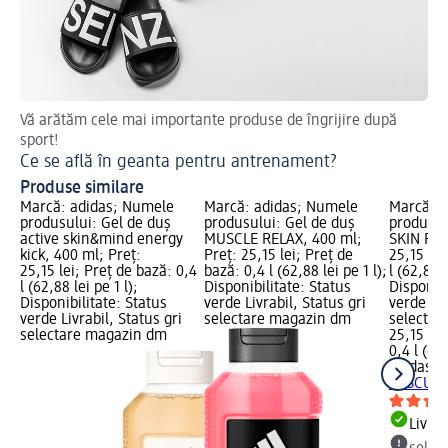
Vă arătăm cele mai importante produse de îngrijire după
Sfa
sport!
Ep
Ce se află în geanta pentru antrenament?
Produse similare
Marcă: adidas; Numele
Marcă: adidas; Numele
Marcă: a
produsului: Gel de duș
produsului: Gel de duș
produsul
active skin&mind energy
MUSCLE RELAX, 400 ml;
SKIN RES
kick, 400 ml; Preț:
Preț: 25,15 lei; Preț de
25,15 lei
25,15 lei; Preț de bază: 0,4
bază: 0,4 l (62,88 lei pe 1 l);
l (62,88 l
l (62,88 lei pe 1 l);
Disponibilitate: Status
Disponibi
Disponibilitate: Status
verde Livrabil, Status gri
verde Liv
verde Livrabil, Status gri
selectare magazin dm
selectar
selectare magazin dm
25,15 lei
0,4 l (62,
adidas
Ge
RESCUE,
Livrab