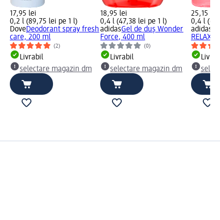
17,95 lei
18,95 lei
25,15 lei
0,2 l (89,75 lei pe 1 l)
0,4 l (47,38 lei pe 1 l)
0,4 l (62,
Dove
Deodorant spray fresh
adidas
Gel de duș Wonder
adidas
Ge
care, 200 ml
Force, 400 ml
RELAX, 4
(2)
(0)
Livrabil
Livrabil
Livrab
selectare magazin dm
selectare magazin dm
selec