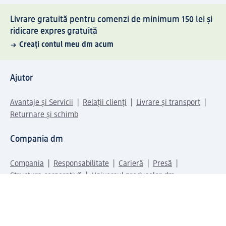
Livrare gratuită pentru comenzi de minimum 150 lei și
ridicare expres gratuită
Creați contul meu dm acum
Ajutor
Avantaje și Servicii
Relații clienți
Livrare și transport
Returnare și schimb
Compania dm
Compania
Responsabilitate
Carieră
Presă
Structura corporativă
Universul produselor dm
Lumea dm