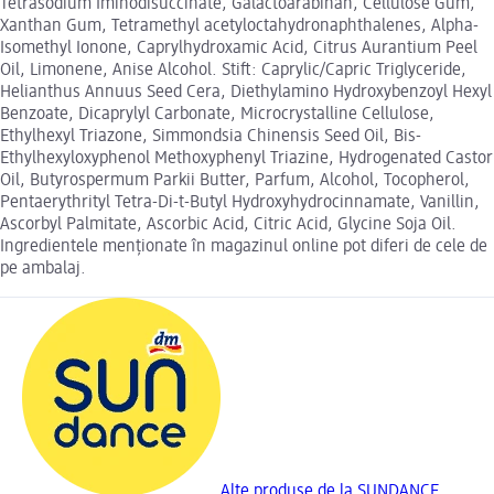
Tetrasodium Iminodisuccinate, Galactoarabinan, Cellulose Gum,
Xanthan Gum, Tetramethyl acetyloctahydronaphthalenes, Alpha-
Isomethyl Ionone, Caprylhydroxamic Acid, Citrus Aurantium Peel
Oil, Limonene, Anise Alcohol. Stift: Caprylic/Capric Triglyceride,
Helianthus Annuus Seed Cera, Diethylamino Hydroxybenzoyl Hexyl
Benzoate, Dicaprylyl Carbonate, Microcrystalline Cellulose,
Ethylhexyl Triazone, Simmondsia Chinensis Seed Oil, Bis-
Ethylhexyloxyphenol Methoxyphenyl Triazine, Hydrogenated Castor
Oil, Butyrospermum Parkii Butter, Parfum, Alcohol, Tocopherol,
Pentaerythrityl Tetra-Di-t-Butyl Hydroxyhydrocinnamate, Vanillin,
Ascorbyl Palmitate, Ascorbic Acid, Citric Acid, Glycine Soja Oil.
Ingredientele menționate în magazinul online pot diferi de cele de
pe ambalaj.
Alte produse de la SUNDANCE