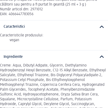
călătorii sau pentru a fi purtat în geantă (25 ml + 3 g )
Număr articol dm: 2971012
EAN: 4066447783056
Caracteristici
Caracteristicile produsului:
vegan
Ingrediente
Creme: Aqua, Dibutyl Adipate, Glycerin, Diethylamino
Hydroxybenzoyl Hexyl Benzoate, C12-15 Alkyl Benzoate, Ethylhexyl
Salicylate, Ethylhexyl Triazone, Bis-Diglyceryl Polyacyladipate-2,
Potassium Cetyl Phosphate, Bis-Ethylhexyloxyphenol
Methoxyphenyl Triazine, Copernicia Cerifera Cera, Hydrogenated
Palm Glycerides, Tocopheryl Acetate, Phenylbenzimidazole
Sulfonic Acid, Hydroxyacetophenone, Oryza Sativa Bran Cera,
Squalane, Microcrystalline Cellulose, Parfum, Potassium
Hydroxide, Caprylyl Glycol, Decylene Glycol, Succinoglycan,