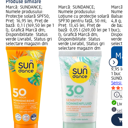
Produse similare
Marcă: SUNDANCE;
Marcă: SUNDANCE;
Marcă: 
Numele produsului:
Numele produsului:
Numele p
Protecție solară SPF50;
Loțiune cu protecție solară
Balsam b
Preț: 16,95 lei; Preț de
SPF30 pentru față, 50 ml;
4,8 g; Pr
bază: 0,1 l (169,50 lei pe 1
Preț: 13,45 lei; Preț de
de bază: 
l); Grafică Marcă dm;
bază: 0,05 l (269,00 lei pe 1
buc); Gr
Disponibilitate: Status
l); Grafică Marcă dm;
Disponibi
verde Livrabil, Status gri
Disponibilitate: Status
verde Liv
selectare magazin dm
verde Livrabil, Status gri
selectar
selectare magazin dm
9,95 lei
1 buc (9,
SUNDAN
Sensi SP
Notă
Livrab
selec