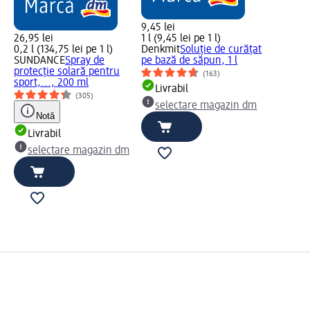
9,45 lei
26,95 lei
1 l (9,45 lei pe 1 l)
0,2 l (134,75 lei pe 1 l)
Denkmit
Soluție de curățat
SUNDANCE
Spray de
pe bază de săpun, 1 l
protecție solară pentru
(163)
sport,..., 200 ml
Livrabil
(305)
selectare magazin dm
Notă
Livrabil
selectare magazin dm