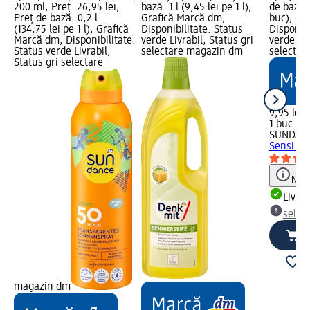
200 ml; Preț: 26,95 lei;
bază: 1 l (9,45 lei pe 1 l);
de bază: 
Preț de bază: 0,2 l
Grafică Marcă dm;
buc); Gr
(134,75 lei pe 1 l); Grafică
Disponibilitate: Status
Disponibi
Marcă dm; Disponibilitate:
verde Livrabil, Status gri
verde Liv
Status verde Livrabil,
selectare magazin dm
selectar
Status gri selectare
9,95 lei
1 buc (9,
SUNDAN
Sensi SP
Notă
Livrab
selec
magazin dm