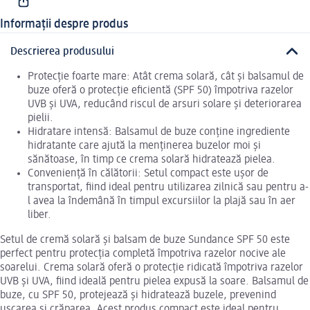
Informații despre produs
Descrierea produsului
Protecție foarte mare: Atât crema solară, cât și balsamul de
buze oferă o protecție eficientă (SPF 50) împotriva razelor
UVB și UVA, reducând riscul de arsuri solare și deteriorarea
pielii.
Hidratare intensă: Balsamul de buze conține ingrediente
hidratante care ajută la menținerea buzelor moi și
sănătoase, în timp ce crema solară hidratează pielea.
Conveniență în călătorii: Setul compact este ușor de
transportat, fiind ideal pentru utilizarea zilnică sau pentru a-
l avea la îndemână în timpul excursiilor la plajă sau în aer
liber.
Setul de cremă solară și balsam de buze Sundance SPF 50 este
perfect pentru protecția completă împotriva razelor nocive ale
soarelui. Crema solară oferă o protecție ridicată împotriva razelor
UVB și UVA, fiind ideală pentru pielea expusă la soare. Balsamul de
buze, cu SPF 50, protejează și hidratează buzele, prevenind
uscarea și crăparea. Acest produs compact este ideal pentru