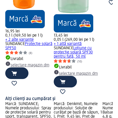
16,95 lei
0,1 l (169,50 lei pe 1 l)
13,45 lei
+ 2 alte variante
0,05 l (269,00 lei pe 1 l)
SUNDANCE
Protecție solară
+ 1 altă variantă
SPF50
SUNDANCE
Loțiune cu
protecție solară SPF30
(8)
pentru față, 50 ml
Livrabil
(10)
selectare magazin dm
Livrabil
selectare magazin dm
Alți clienți au cumpărat și
Marcă: SUNDANCE;
Marcă: Denkmit; Numele
Marcă: 
Numele produsului: Spray
produsului: Soluție de
Numele p
de protecție solară pentru
curățat pe bază de săpun, 1
Balsam b
sport, transparent, SPF50,
l; Preț: 9,45 lei; Preț de
4,8 g; Pr