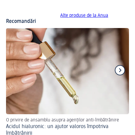
Alte produse de la Anua
Recomandări
O privire de ansamblu asupra agenților anti-îmbătrânire
Ce 
Acidul hialuronic: un ajutor valoros împotriva
im
Sf
îmbătrânirii