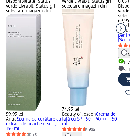
Disponibilitate: Status
verde Livrabil, Status gri
0,05 l (1.
verde Livrabil, Status gri
selectare magazin dm
Disponibi
selectare magazin dm
verde Liv
selectar
69,95 lei
0,05 l (1.
Beauty o
pentru f
PA++++, 
Notă
Livrab
selec
74,95 lei
59,95 lei
Beauty of Joseon
Crema de
Anua
Spuma de curățare cu
față cu SPF 50+ PA++++, 50
extract de heartleaf și...,
ml
150 ml
(58)
(9)