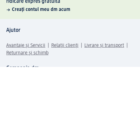
ridicare expres gratuită
Creați contul meu dm acum
Ajutor
Avantaje și Servicii
Relații clienți
Livrare și transport
Returnare și schimb
Compania dm
Compania
Responsabilitate
Carieră
Presă
Structura corporativă
Universul produselor dm
Lumea dm