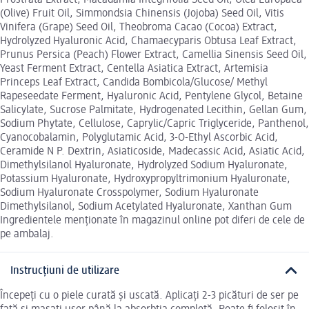
Prostrata Extract, Macadamia Integrifolia Seed Oil, Olea Europaea
(Olive) Fruit Oil, Simmondsia Chinensis (Jojoba) Seed Oil, Vitis
Vinifera (Grape) Seed Oil, Theobroma Cacao (Cocoa) Extract,
Hydrolyzed Hyaluronic Acid, Chamaecyparis Obtusa Leaf Extract,
Prunus Persica (Peach) Flower Extract, Camellia Sinensis Seed Oil,
Yeast Ferment Extract, Centella Asiatica Extract, Artemisia
Princeps Leaf Extract, Candida Bombicola/Glucose/ Methyl
Rapeseedate Ferment, Hyaluronic Acid, Pentylene Glycol, Betaine
Salicylate, Sucrose Palmitate, Hydrogenated Lecithin, Gellan Gum,
Sodium Phytate, Cellulose, Caprylic/Capric Triglyceride, Panthenol,
Cyanocobalamin, Polyglutamic Acid, 3-O-Ethyl Ascorbic Acid,
Ceramide N P. Dextrin, Asiaticoside, Madecassic Acid, Asiatic Acid,
Dimethylsilanol Hyaluronate, Hydrolyzed Sodium Hyaluronate,
Potassium Hyaluronate, Hydroxypropyltrimonium Hyaluronate,
Sodium Hyaluronate Crosspolymer, Sodium Hyaluronate
Dimethylsilanol, Sodium Acetylated Hyaluronate, Xanthan Gum
Ingredientele menționate în magazinul online pot diferi de cele de
pe ambalaj.
Instrucțiuni de utilizare
Începeți cu o piele curată și uscată. Aplicați 2-3 picături de ser pe