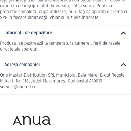
față și masați ușor până la absorbția completă. Poate fi folosit în
rutina ta de îngrijire atât dimineața, cât și seara. Pentru o
protecție completă, după utilizare, nu uitați să aplicați o cremă cu
SPF în fiecare dimineață, chiar și în zilele înnorate.
Informații de depozitare
Produsul se pastrează la temperatura camerei, ferit de razele
directe ale soarelui.
Adresa companiei
One Master Distribution SRL Municipiul Baia Mare, B-dul Regele
Mihai I, Nr. 118, Județ Maramureş, Cod poștal 430013
service@onemd.ro