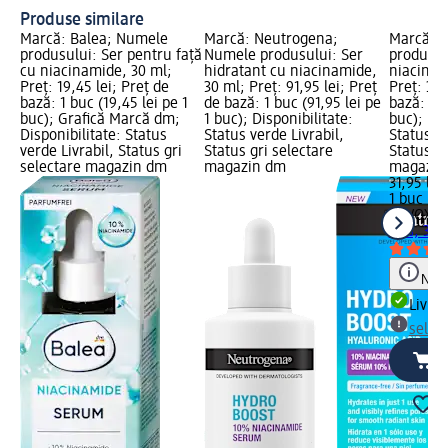
Produse similare
Marcă: Balea; Numele
Marcă: Neutrogena;
Marcă: 
produsului: Ser pentru față
Numele produsului: Ser
produsul
cu niacinamide, 30 ml;
hidratant cu niacinamide,
niacinam
Preț: 19,45 lei; Preț de
30 ml; Preț: 91,95 lei; Preț
Preț: 31,
bază: 1 buc (19,45 lei pe 1
de bază: 1 buc (91,95 lei pe
bază: 1 b
buc); Grafică Marcă dm;
1 buc); Disponibilitate:
buc); Dis
Disponibilitate: Status
Status verde Livrabil,
Status ve
verde Livrabil, Status gri
Status gri selectare
Status gr
selectare magazin dm
magazin dm
magazin
31,95 lei
1 buc (31
REVOX B
10%, 30 
Notă
Livrab
selec