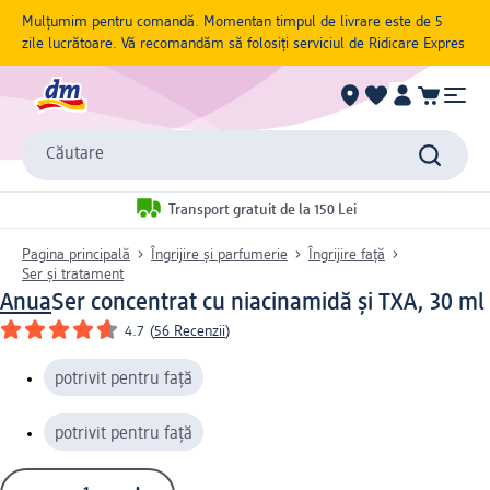
Mulțumim pentru comandă. Momentan timpul de livrare este de 5
zile lucrătoare. Vă recomandăm să folosiți serviciul de Ridicare Expres
Căutare
Transport gratuit de la 150 Lei
Pagina principală
Îngrijire și parfumerie
Îngrijire față
Ser și tratament
Anua
Ser concentrat cu niacinamidă și TXA, 30 ml
4.7
(
56 Recenzii
)
potrivit pentru față
potrivit pentru față