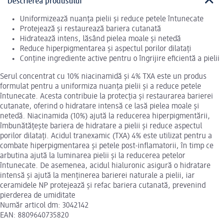
Descrierea produsului
Uniformizează nuanța pielii și reduce petele întunecate
Protejează și restaurează bariera cutanată
Hidratează intens, lăsând pielea moale și netedă
Reduce hiperpigmentarea și aspectul porilor dilatați
Conține ingrediente active pentru o îngrijire eficientă a pielii
Serul concentrat cu 10% niacinamidă și 4% TXA este un produs
formulat pentru a uniformiza nuanța pielii și a reduce petele
întunecate. Acesta contribuie la protecția și restaurarea barierei
cutanate, oferind o hidratare intensă ce lasă pielea moale și
netedă. Niacinamida (10%) ajută la reducerea hiperpigmentării,
îmbunătățește bariera de hidratare a pielii și reduce aspectul
porilor dilatați. Acidul tranexamic (TXA) 4% este utilizat pentru a
combate hiperpigmentarea și petele post-inflamatorii, în timp ce
arbutina ajută la luminarea pielii și la reducerea petelor
întunecate. De asemenea, acidul hialuronic asigură o hidratare
intensă și ajută la menținerea barierei naturale a pielii, iar
ceramidele NP protejează și refac bariera cutanată, prevenind
pierderea de umiditate
Număr articol dm: 3042142
EAN: 8809640735820