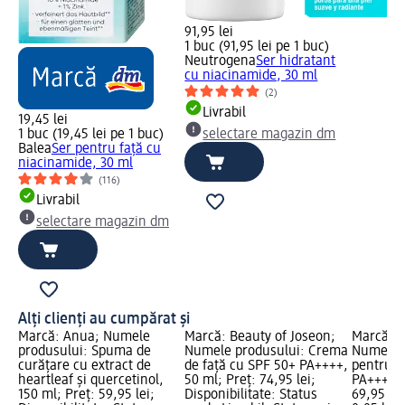
91,95 lei
1 buc (91,95 lei pe 1 buc)
Neutrogena
Ser hidratant
cu niacinamide, 30 ml
(2)
Livrabil
19,45 lei
1 buc (19,45 lei pe 1 buc)
selectare magazin dm
Balea
Ser pentru față cu
niacinamide, 30 ml
(116)
Livrabil
selectare magazin dm
Alți clienți au cumpărat și
Marcă: Anua; Numele
Marcă: Beauty of Joseon;
Marcă: B
produsului: Spuma de
Numele produsului: Crema
Numele 
curățare cu extract de
de față cu SPF 50+ PA++++,
pentru f
heartleaf și quercetinol,
50 ml; Preț: 74,95 lei;
PA++++, 
150 ml; Preț: 59,95 lei;
Disponibilitate: Status
69,95 lei