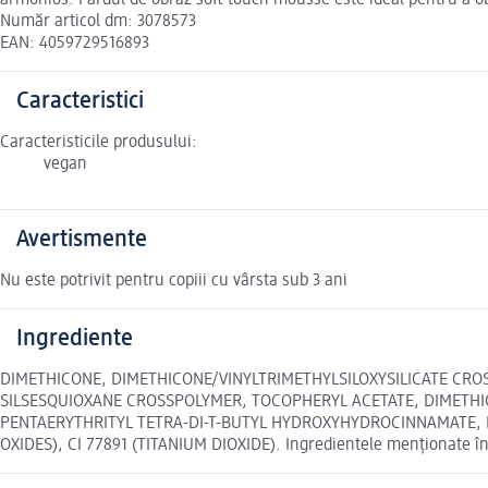
armonios. Fardul de obraz soft touch mousse este ideal pentru a obț
Număr articol dm: 3078573
EAN: 4059729516893
Caracteristici
Caracteristicile produsului:
vegan
Avertismente
Nu este potrivit pentru copiii cu vârsta sub 3 ani
Ingrediente
DIMETHICONE, DIMETHICONE/VINYLTRIMETHYLSILOXYSILICATE CRO
SILSESQUIOXANE CROSSPOLYMER, TOCOPHERYL ACETATE, DIMETHIC
PENTAERYTHRITYL TETRA-DI-T-BUTYL HYDROXYHYDROCINNAMATE, PHEN
OXIDES), CI 77891 (TITANIUM DIOXIDE). Ingredientele menționate în 