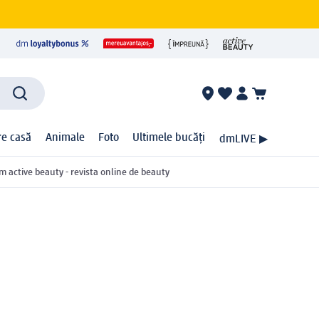
ire casă
Animale
Foto
Ultimele bucăți
dmLIVE ▶
m active beauty - revista online de beauty