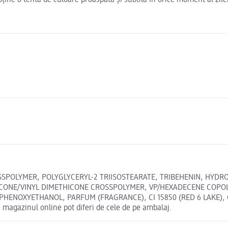
ine o tentă de culoare proaspătă și subtilă în orice moment al zile
SSPOLYMER, POLYGLYCERYL-2 TRIISOSTEARATE, TRIBEHENIN, HYD
ONE/VINYL DIMETHICONE CROSSPOLYMER, VP/HEXADECENE COPOLYM
OXYETHANOL, PARFUM (FRAGRANCE), CI 15850 (RED 6 LAKE), CI 77
magazinul online pot diferi de cele de pe ambalaj.