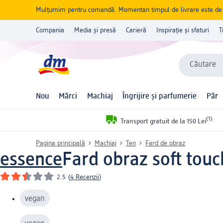
Mulțumim pentru comandă. Momentan timpul de livrare este de 5 
Compania
Media și presă
Carieră
Inspirație și sfaturi
T
Căutare
Nou
Mărci
Machiaj
Îngrijire și parfumerie
Păr
(1)
Transport gratuit de la 150 Lei
Pagina principală
Machiaj
Ten
Fard de obraz
essence
Fard obraz soft touc
2.5
(
4 Recenzii
)
vegan