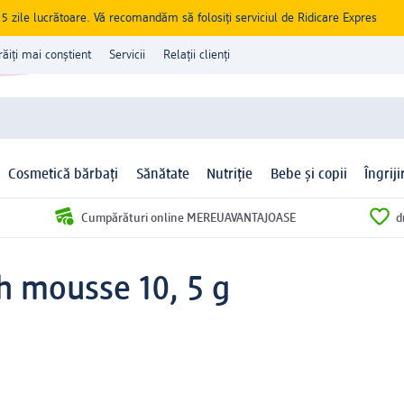
zile lucrătoare. Vă recomandăm să folosiți serviciul de Ridicare Expres
răiți mai conștient
Servicii
Relații clienți
Cosmetică bărbați
Sănătate
Nutriție
Bebe și copii
Îngrij
Cumpărături online MEREUAVANTAJOASE
d
h mousse 10, 5 g