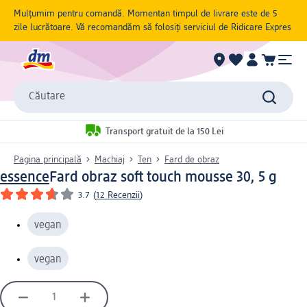
Mulțumim pentru comandă. Momentan timpul de livrare este de 5
zile lucrătoare. Vă recomandăm să folosiți serviciul de Ridicare Expres
Căutare
Transport gratuit de la 150 Lei
Pagina principală
Machiaj
Ten
Fard de obraz
essence
Fard obraz soft touch mousse 30, 5 g
3.7
(
12 Recenzii
)
vegan
vegan