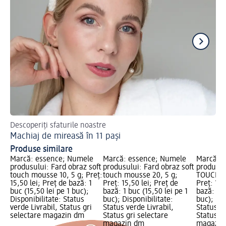
Descoperiți sfaturile noastre
Ha
Machiaj de mireasă în 11 pași
Ma
Produse similare
Marcă: essence; Numele
Marcă: essence; Numele
Marcă: 
produsului: Fard obraz soft
produsului: Fard obraz soft
produsul
touch mousse 10, 5 g; Preț:
touch mousse 20, 5 g;
TOUCH B
15,50 lei; Preț de bază: 1
Preț: 15,50 lei; Preț de
Preț: 13,
buc (15,50 lei pe 1 buc);
bază: 1 buc (15,50 lei pe 1
bază: 1 b
Disponibilitate: Status
buc); Disponibilitate:
buc); Dis
verde Livrabil, Status gri
Status verde Livrabil,
Status ve
selectare magazin dm
Status gri selectare
Status gr
magazin dm
magazin