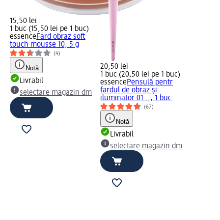
15,50 lei
1 buc (15,50 lei pe 1 buc)
essence
Fard obraz soft
touch mousse 10, 5 g
(4)
20,50 lei
Notă
1 buc (20,50 lei pe 1 buc)
Livrabil
essence
Pensulă pentr
fardul de obraz și
selectare magazin dm
iluminator 01..., 1 buc
(67)
Notă
Livrabil
selectare magazin dm