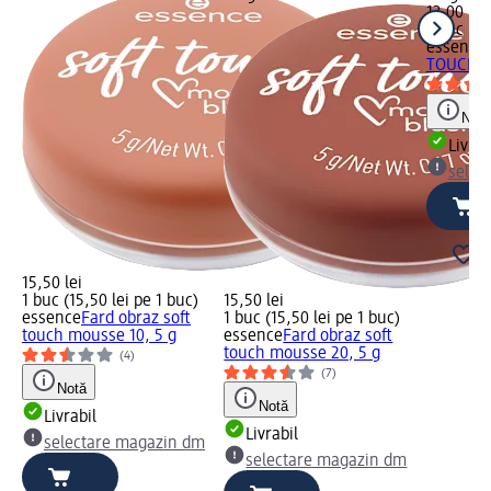
13,00 lei
1 buc (13
essence
TOUCH B
Notă
Livrab
selec
15,50 lei
1 buc (15,50 lei pe 1 buc)
15,50 lei
essence
Fard obraz soft
1 buc (15,50 lei pe 1 buc)
touch mousse 10, 5 g
essence
Fard obraz soft
touch mousse 20, 5 g
(4)
(7)
Notă
Notă
Livrabil
Livrabil
selectare magazin dm
selectare magazin dm