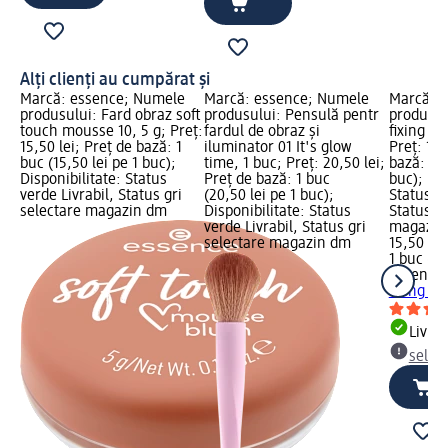
Alți clienți au cumpărat și
Marcă: essence; Numele
Marcă: essence; Numele
Marcă: 
produsului: Fard obraz soft
produsului: Pensulă pentr
produsul
touch mousse 10, 5 g; Preț:
fardul de obraz și
fixing p
15,50 lei; Preț de bază: 1
iluminator 01 It's glow
Preț: 15,
buc (15,50 lei pe 1 buc);
time, 1 buc; Preț: 20,50 lei;
bază: 1 b
Disponibilitate: Status
Preț de bază: 1 buc
buc); Dis
verde Livrabil, Status gri
(20,50 lei pe 1 buc);
Status ve
selectare magazin dm
Disponibilitate: Status
Status gr
verde Livrabil, Status gri
magazin
selectare magazin dm
15,50 lei
1 buc (15
essence
fixing p
Livrab
selec