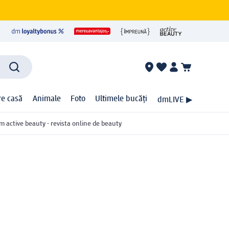
ire casă
Animale
Foto
Ultimele bucăți
dmLIVE ▶
m active beauty - revista online de beauty