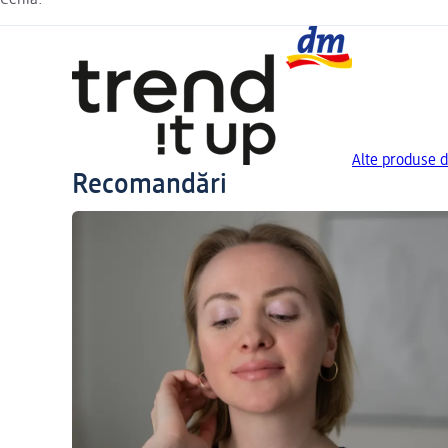
Cehia.
Alte produse d
Recomandări