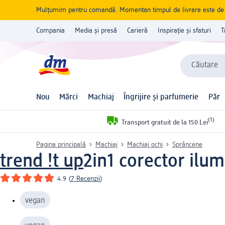
Mulțumim pentru comandă. Momentan timpul de livrare este de 5 
Compania
Media și presă
Carieră
Inspirație și sfaturi
T
Căutare
Nou
Mărci
Machiaj
Îngrijire și parfumerie
Păr
(1)
Transport gratuit de la 150 Lei
Pagina principală
Machiaj
Machiaj ochi
Sprâncene
trend !t up
2in1 corector ilu
4.9
(
7 Recenzii
)
vegan