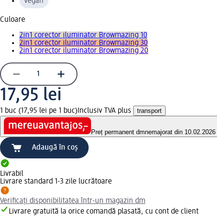
vegan
Culoare
2in1 corector iluminator Browmazing 10
2in1 corector iluminator Browmazing 30
2in1 corector iluminator Browmazing 20
17,95 lei
1 buc (17,95 lei pe 1 buc)
Inclusiv TVA plus
transport
Preț permanent dm
nemajorat din 10.02.2026
Adaugă în coș
Livrabil
Livrare standard 1-3 zile lucrătoare
Verificați disponibilitatea într-un magazin dm
Livrare gratuită la orice comandă plasată, cu cont de client