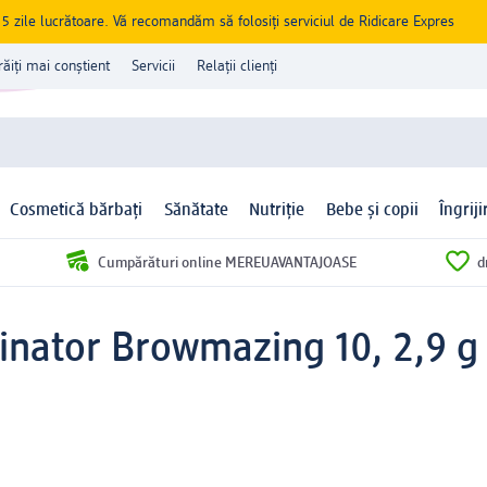
zile lucrătoare. Vă recomandăm să folosiți serviciul de Ridicare Expres
răiți mai conștient
Servicii
Relații clienți
Cosmetică bărbați
Sănătate
Nutriție
Bebe și copii
Îngrij
Cumpărături online MEREUAVANTAJOASE
d
minator Browmazing 10, 2,9 g