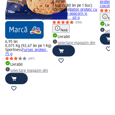
6,80 lei
proteice 
1 buc (6,80 lei pe 1 buc)
ciocolata
Sportness
Baton proteic cu
aromă de popcorn și
caramel..., 40 g
Notă
(550)
Livrab
Notă
selec
Livrabil
6,95 lei
selectare magazin dm
0,075 Kg (92,67 lei pe 1 Kg)
Sportness
Fursec proteic,
75 g
(497)
Livrabil
selectare magazin dm