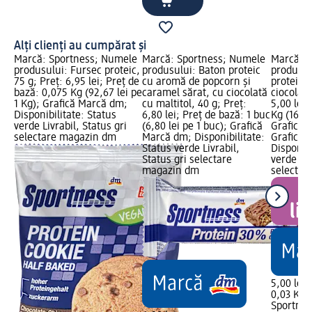
Alți clienți au cumpărat și
Marcă: Sportness; Numele
Marcă: Sportness; Numele
Marcă: S
produsului: Fursec proteic,
produsului: Baton proteic
produsul
75 g; Preț: 6,95 lei; Preț de
cu aromă de popcorn și
proteice 
bază: 0,075 Kg (92,67 lei pe
caramel sărat, cu ciocolată
ciocolata
1 Kg); Grafică Marcă dm;
cu maltitol, 40 g; Preț:
5,00 lei;
Disponibilitate: Status
6,80 lei; Preț de bază: 1 buc
Kg (166,6
verde Livrabil, Status gri
(6,80 lei pe 1 buc); Grafică
Grafică 
selectare magazin dm
Marcă dm; Disponibilitate:
Grafică 
Status verde Livrabil,
Disponibi
Status gri selectare
verde Liv
magazin dm
selectar
5,00 lei
0,03 Kg (
Sportnes