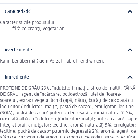
Caracteristici
Caracteristicile produsului:
fără coloranți, vegetarian
Avertismente
Kann bei übermäßigem Verzehr abführend wirken.
Ingrediente
PROTEINE DE GRÂU 29%, îndulcitori: malțit, sirop de malțit, FĂINĂ
DE GRÂU; agent de încărcare: polidextroză; ulei de floarea-
soarelui, extract vegetal lichid (apă, năut), bucăți de ciocolată cu
îndulcitor (îndulcitor: malțit; pastă de cacao*, emulgator: lecitine
(SOIA); pudră de cacao* puternic degresată, aromă naturală) 5%,
ciocolată albă cu îndulcitori (îndulcitor: malțit; unt de cacao*, lapte
integral praf, emulgator: lecitine, aromă naturală) 5%, emulgator:
lecitine; pudră de cacao* puternic degresată 2%, aromă, agenți de
afânare: carbonați de amoniu, carbonați de sodiu; sare. *Certificat