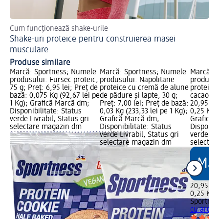
Cum funcționează shake-urile
De
Shake-uri proteice pentru construierea masei
Pr
musculare
Produse similare
Marcă: Sportness; Numele
Marcă: Sportness; Numele
Marcă: S
produsului: Fursec proteic,
produsului: Napolitane
produsul
75 g; Preț: 6,95 lei; Preț de
proteice cu cremă de alune
proteice
bază: 0,075 Kg (92,67 lei pe
de pădure și lapte, 30 g;
cacao, 25
1 Kg); Grafică Marcă dm;
Preț: 7,00 lei; Preț de bază:
20,95 lei
Disponibilitate: Status
0,03 Kg (233,33 lei pe 1 Kg);
0,25 Kg (
verde Livrabil, Status gri
Grafică Marcă dm;
Grafică 
selectare magazin dm
Disponibilitate: Status
Disponibi
verde Livrabil, Status gri
verde Liv
selectare magazin dm
selectar
20,95 lei
0,25 Kg (
Sportnes
cu aromă