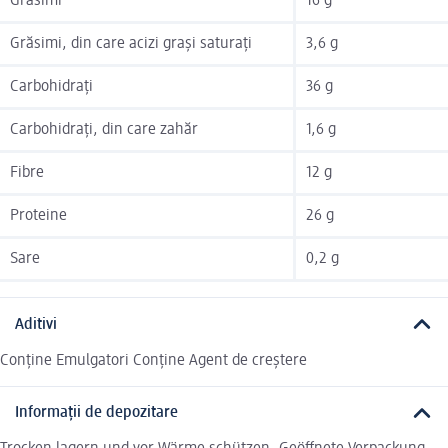
Grăsimi
16 g
Grăsimi, din care acizi grași saturați
3,6 g
Carbohidrați
36 g
Carbohidrați, din care zahăr
1,6 g
Fibre
12 g
Proteine
26 g
Sare
0,2 g
Aditivi
Conține Emulgatori Conține Agent de creștere
Informații de depozitare