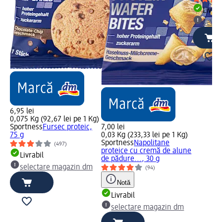
Livrab
selec
6,95 lei
0,075 Kg (92,67 lei pe 1 Kg)
Sportness
Fursec proteic,
7,00 lei
75 g
0,03 Kg (233,33 lei pe 1 Kg)
Sportness
Napolitane
(497)
proteice cu cremă de alune
Livrabil
de pădure..., 30 g
selectare magazin dm
(94)
Notă
Livrabil
selectare magazin dm