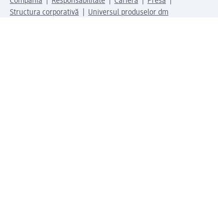
Compania
Responsabilitate
Carieră
Presă
Structura corporativă
Universul produselor dm
Lumea dm
Metode de plată
Conectați-vă cu dm