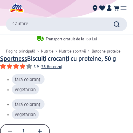
Căutare
Transport gratuit de la 150 Lei
Pagina principală
Nutriție
Nutriție sportivă
Batoane proteice
Sportness
Biscuiți crocanți cu proteine, 50 g
3.9
(
68 Recenzii
)
fără coloranți
vegetarian
fără coloranți
vegetarian