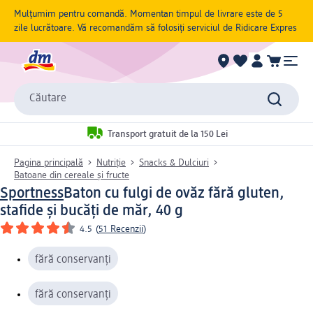
Mulțumim pentru comandă. Momentan timpul de livrare este de 5
zile lucrătoare. Vă recomandăm să folosiți serviciul de Ridicare Expres
Căutare
Transport gratuit de la 150 Lei
Pagina principală
Nutriție
Snacks & Dulciuri
Batoane din cereale și fructe
Sportness
Baton cu fulgi de ovăz fără gluten,
stafide și bucăți de măr, 40 g
4.5
(
51 Recenzii
)
fără conservanți
fără conservanți