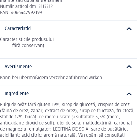
înainte sau după antrenament.
Număr articol dm: 3113312
EAN: 4066447992199
Caracteristici
Caracteristicile produsului:
fără conservanți
Avertismente
Kann bei übermäßigem Verzehr abführend wirken
Ingrediente
Fulgi de ovăz fără gluten 19%, sirop de glucoză, crispies de orez
(făină de orez, zahăr, extract de orez), sirop de fructoză, fructoză,
stafide 12%, bucăți de mere uscate și sulfatate 5,5% (mere,
antioxidant: dioxid de sulf), ulei de soia, maltodextrină, carbonat
de magneziu, emulgator: LECITINĂ DE SOIA; sare de bucătărie,
acidifiant: acid citric; aromă naturală. Vă rugăm să consultați