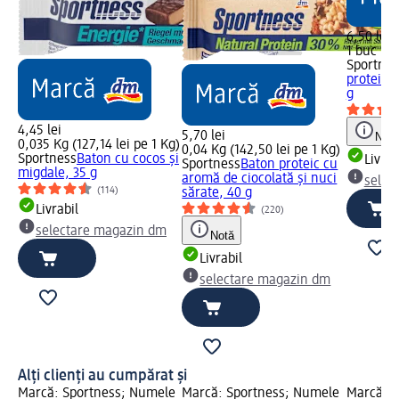
6,50 lei
1 buc (6,
Sportnes
proteine,
g
4,45 lei
5,70 lei
Notă
0,035 Kg (127,14 lei pe 1 Kg)
0,04 Kg (142,50 lei pe 1 Kg)
Sportness
Baton cu cocos și
Livrab
Sportness
Baton proteic cu
migdale, 35 g
aromă de ciocolată și nuci
selec
(114)
sărate, 40 g
Livrabil
(220)
selectare magazin dm
Notă
Livrabil
selectare magazin dm
Alți clienți au cumpărat și
Marcă: Sportness; Numele
Marcă: Sportness; Numele
Marcă: S