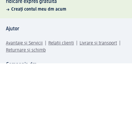
ridicare expres gratuită
Creați contul meu dm acum
Ajutor
Avantaje și Servicii
Relații clienți
Livrare și transport
Returnare și schimb
Compania dm
Compania
Responsabilitate
Carieră
Presă
Structura corporativă
Universul produselor dm
Lumea dm