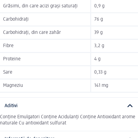
Grăsimi, din care acizi grași saturați
0,9 g
Carbohidrați
76 g
Carbohidrați, din care zahăr
39 g
Fibre
3,2 g
Proteine
4 g
Sare
0,33 g
Magneziu
141 mg
Aditivi
Conține Emulgatori Conține Acidulanți Conține Antioxidant arome
naturale Cu antioxidant sulfurat