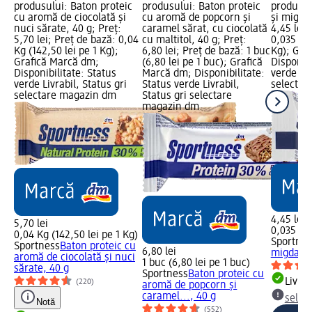
produsului: Baton proteic
produsului: Baton proteic
produsul
cu aromă de ciocolată și
cu aromă de popcorn și
și migdal
nuci sărate, 40 g; Preț:
caramel sărat, cu ciocolată
4,45 lei;
5,70 lei; Preț de bază: 0,04
cu maltitol, 40 g; Preț:
0,035 Kg 
Kg (142,50 lei pe 1 Kg);
6,80 lei; Preț de bază: 1 buc
Kg); Gra
Grafică Marcă dm;
(6,80 lei pe 1 buc); Grafică
Disponibi
Disponibilitate: Status
Marcă dm; Disponibilitate:
verde Liv
verde Livrabil, Status gri
Status verde Livrabil,
selectar
selectare magazin dm
Status gri selectare
magazin dm
4,45 lei
5,70 lei
0,035 Kg 
0,04 Kg (142,50 lei pe 1 Kg)
Sportnes
Sportness
Baton proteic cu
6,80 lei
migdale,
aromă de ciocolată și nuci
1 buc (6,80 lei pe 1 buc)
sărate, 40 g
Sportness
Baton proteic cu
Livrab
(220)
aromă de popcorn și
caramel..., 40 g
selec
Notă
(552)