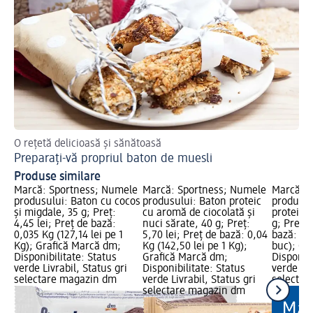
O rețetă delicioasă și sănătoasă
Des
Preparați-vă propriul baton de muesli
Bi
Produse similare
Marcă: Sportness; Numele
Marcă: Sportness; Numele
Marcă: S
produsului: Baton cu cocos
produsului: Baton proteic
produsul
și migdale, 35 g; Preț:
cu aromă de ciocolată și
proteine,
4,45 lei; Preț de bază:
nuci sărate, 40 g; Preț:
g; Preț: 
0,035 Kg (127,14 lei pe 1
5,70 lei; Preț de bază: 0,04
bază: 1 b
Kg); Grafică Marcă dm;
Kg (142,50 lei pe 1 Kg);
buc); Gr
Disponibilitate: Status
Grafică Marcă dm;
Disponibi
verde Livrabil, Status gri
Disponibilitate: Status
verde Liv
selectare magazin dm
verde Livrabil, Status gri
selectar
selectare magazin dm