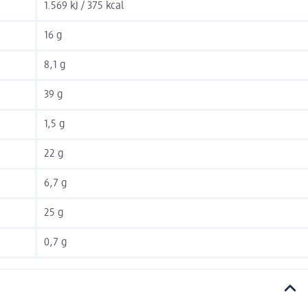
1.569 kJ / 375 kcal
16 g
8,1 g
39 g
1,5 g
22 g
6,7 g
25 g
0,7 g