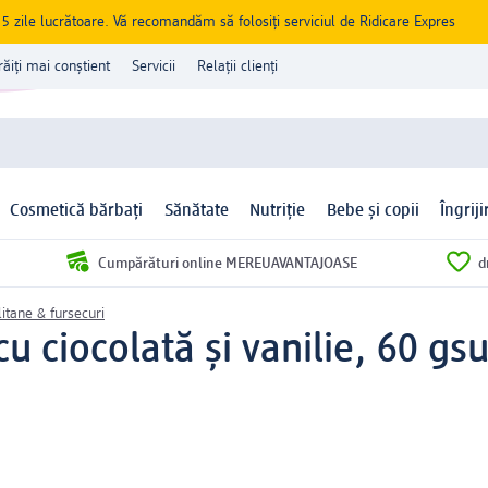
zile lucrătoare. Vă recomandăm să folosiți serviciul de Ridicare Expres
răiți mai conștient
Servicii
Relații clienți
Cosmetică bărbați
Sănătate
Nutriție
Bebe și copii
Îngrij
Cumpărături online MEREUAVANTAJOASE
d
litane & fursecuri
cu ciocolată și vanilie, 60 g
su