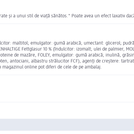
rate și a unui stil de viață sănătos." Poate avea un efect laxativ da
itor: maltitol; emulgator: gumă arabică; umectant: glicerol; pudră
OLKENHALTIGE Fettglasur 10 % (îndulcitor: izomalt; ulei de palmie
proteine de mazăre, FOLEY, emulgator: gumă arabică; inulină, grăsim
ten, antociani, albastru strălucitor FCF), agenți de creștere: tartra
n magazinul online pot diferi de cele de pe ambalaj.