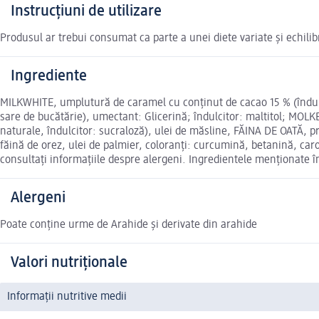
Instrucțiuni de utilizare
Produsul ar trebui consumat ca parte a unei diete variate și echilib
Ingrediente
MILKWHITE, umplutură de caramel cu conținut de cacao 15 % (îndulc
sare de bucătărie), umectant: Glicerină; îndulcitor: maltitol; M
naturale, îndulcitor: sucraloză), ulei de măsline, FĂINA DE OATĂ, 
făină de orez, ulei de palmier, coloranți: curcumină, betanină, caro
consultați informațiile despre alergeni. Ingredientele menționate î
Alergeni
Poate conține urme de Arahide și derivate din arahide
Valori nutriționale
Informații nutritive medii