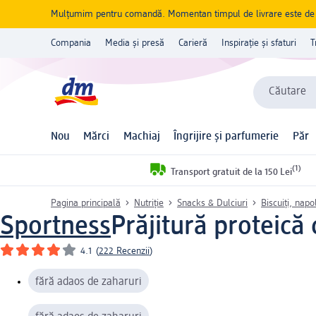
Mulțumim pentru comandă. Momentan timpul de livrare este de 5 
Compania
Media și presă
Carieră
Inspirație și sfaturi
T
Căutare
Nou
Mărci
Machiaj
Îngrijire și parfumerie
Păr
(1)
Transport gratuit de la 150 Lei
Pagina principală
Nutriție
Snacks & Dulciuri
Biscuiți, napo
Sportness
Prăjitură proteică 
4.1
(
222 Recenzii
)
fără adaos de zaharuri