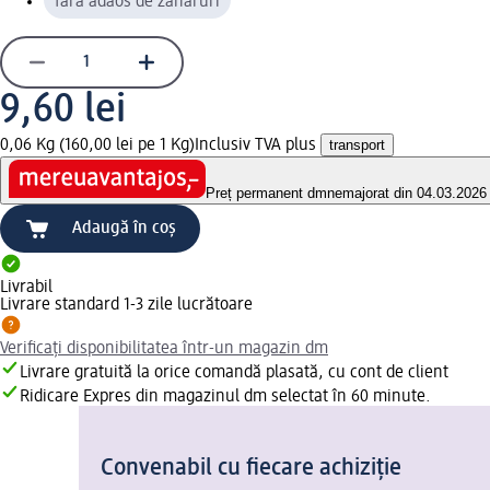
fără adaos de zaharuri
9,60 lei
0,06 Kg (160,00 lei pe 1 Kg)
Inclusiv TVA plus
transport
Preț permanent dm
nemajorat din 04.03.2026
Adaugă în coș
Livrabil
Livrare standard 1-3 zile lucrătoare
Verificați disponibilitatea într-un magazin dm
Livrare gratuită la orice comandă plasată, cu cont de client
Ridicare Expres din magazinul dm selectat în 60 minute.
Convenabil cu fiecare achiziție