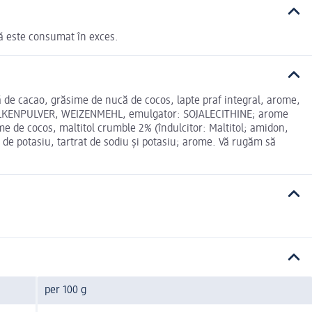
că este consumat în exces.
 de cacao, grăsime de nucă de cocos, lapte praf integral, arome,
r, MOLKENPULVER, WEIZENMEHL, emulgator: SOJALECITHINE; arome
e de cocos, maltitol crumble 2% (îndulcitor: Maltitol; amidon,
t de potasiu, tartrat de sodiu și potasiu; arome. Vă rugăm să
per 100 g