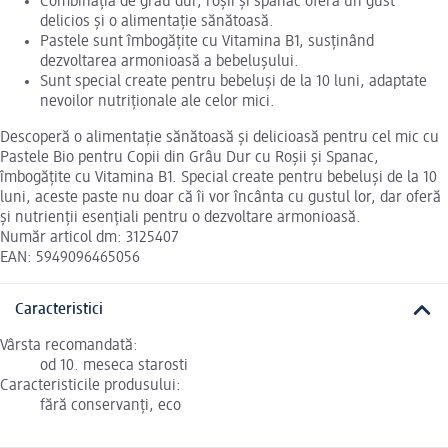
Combinația de grâu dur, roșii și spanac oferă un gust
delicios și o alimentație sănătoasă.
Pastele sunt îmbogățite cu Vitamina B1, susținând
dezvoltarea armonioasă a bebelușului.
Sunt special create pentru bebeluși de la 10 luni, adaptate
nevoilor nutriționale ale celor mici.
Descoperă o alimentație sănătoasă și delicioasă pentru cel mic cu
Pastele Bio pentru Copii din Grâu Dur cu Roșii și Spanac,
îmbogățite cu Vitamina B1. Special create pentru bebeluși de la 10
luni, aceste paste nu doar că îi vor încânta cu gustul lor, dar oferă
și nutrienții esențiali pentru o dezvoltare armonioasă.
Număr articol dm: 3125407
EAN: 5949096465056
Caracteristici
Vârsta recomandată:
od 10. meseca starosti
Caracteristicile produsului:
fără conservanți, eco