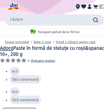
Căutare
Transport gratuit de la 150 Lei
Pagina principală
Bebe și copii
Hrană și băuturi pentru copii
Adoro
Paste în formă de steluțe cu roșii&spanac
10+, 200 g
0
(
Evaluare produs
)
eco
fără conservanți
eco
fără conservanți