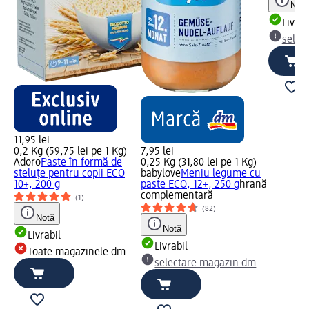
Notă
Livrab
selec
11,95 lei
0,2 Kg (59,75 lei pe 1 Kg)
7,95 lei
Adoro
Paste în formă de
0,25 Kg (31,80 lei pe 1 Kg)
steluțe pentru copii ECO
babylove
Meniu legume cu
10+, 200 g
paste ECO, 12+, 250 g
hrană
complementară
(1)
(82)
Notă
Notă
Livrabil
Livrabil
Toate magazinele dm
selectare magazin dm