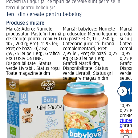
Povești la linguriță: ce tipuri de cereale sunt permise în
Des
terciul pentru bebeluși?
Gu
Terci din cereale pentru bebeluși
Produse similare
Marcă: Adoro; Numele
Marcă: babylove; Numele
Marcă: 
produsului: Paste în formă
produsului: Meniu legume
produsul
de steluțe pentru copii ECO
cu paste ECO, 12+, 250 g;
și ciuper
10+, 200 g; Preț: 11,95 lei;
Categorie juridică: hrană
Categori
Preț de bază: 0,2 Kg
complementară; Preț:
compleme
(59,75 lei pe 1 Kg); Grafică
7,95 lei; Preț de bază: 0,25
10,95 lei
EXCLUSIV ONLINE;
Kg (31,80 lei pe 1 Kg);
0,25 Kg (
Disponibilitate: Status
Grafică Marcă dm;
Grafică 
verde Livrabil, Status roșu
Disponibilitate: Status
Disponibi
Toate magazinele dm
verde Livrabil, Status gri
verde Liv
selectare magazin dm
selectar
10,95 lei
0,25 Kg (
dmBio
Me
ciuperci
g
hrană 