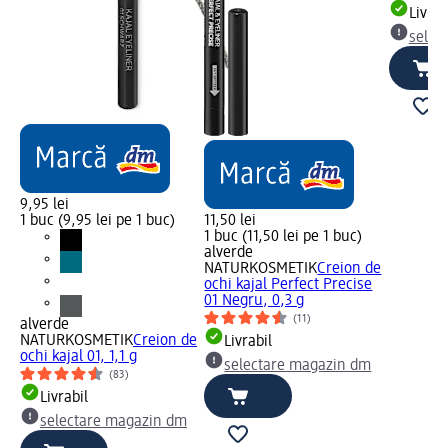
Livrab
selec
9,95 lei
1 buc (9,95 lei pe 1 buc)
11,50 lei
1 buc (11,50 lei pe 1 buc)
alverde
NATURKOSMETIK
Creion de
ochi kajal Perfect Precise
01 Negru, 0,3 g
(11)
alverde
NATURKOSMETIK
Creion de
Livrabil
ochi kajal 01, 1,1 g
selectare magazin dm
(83)
Livrabil
selectare magazin dm