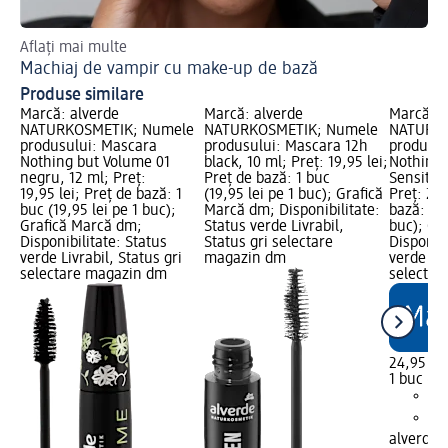
Aflați mai multe
Pen
Machiaj de vampir cu make-up de bază
Es
Produse similare
Marcă: alverde
Marcă: alverde
Marcă: a
NATURKOSMETIK; Numele
NATURKOSMETIK; Numele
NATURKO
produsului: Mascara
produsului: Mascara 12h
produsul
Nothing but Volume 01
black, 10 ml; Preț: 19,95 lei;
Nothing 
negru, 12 ml; Preț:
Preț de bază: 1 buc
Sensitiv
19,95 lei; Preț de bază: 1
(19,95 lei pe 1 buc); Grafică
Preț: 24,
buc (19,95 lei pe 1 buc);
Marcă dm; Disponibilitate:
bază: 1 b
Grafică Marcă dm;
Status verde Livrabil,
buc); Gr
Disponibilitate: Status
Status gri selectare
Disponibi
verde Livrabil, Status gri
magazin dm
verde Liv
selectare magazin dm
selectar
24,95 lei
1 buc (24
alverde