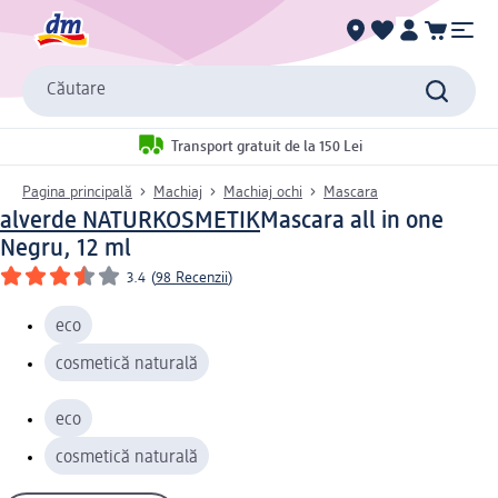
Căutare
Transport gratuit de la 150 Lei
Pagina principală
Machiaj
Machiaj ochi
Mascara
alverde NATURKOSMETIK
Mascara all in one
Negru, 12 ml
3.4
(
98 Recenzii
)
eco
cosmetică naturală
eco
cosmetică naturală