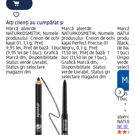
Alți clienți au cumpărat și
Marcă: alverde
Marcă: alverde
Marcă: a
NATURKOSMETIK; Numele
NATURKOSMETIK; Numele
NATURKO
produsului: Creion de ochi
produsului: Creion de ochi
produsulu
kajal 01, 1,1 g; Preț:
kajal Perfect Precise 01
Black; Pr
9,95 lei; Preț de bază: 1 buc
Negru, 0,3 g; Preț:
de bază: 
(9,95 lei pe 1 buc); Grafică
11,50 lei; Preț de bază: 1
1 buc); 
Marcă dm; Disponibilitate:
buc (11,50 lei pe 1 buc);
Disponibi
Status verde Livrabil,
Grafică Marcă dm;
verde Liv
Status gri selectare
Disponibilitate: Status
selectar
magazin dm
verde Livrabil, Status gri
selectare magazin dm
16,95 lei
1 buc (16
alverde
NATURK
Nr.10 Bl