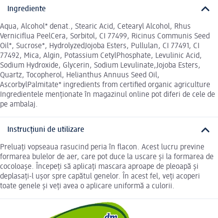
Ingrediente
Aqua, Alcohol* denat., Stearic Acid, Cetearyl Alcohol, Rhus
Verniciflua PeelCera, Sorbitol, CI 77499, Ricinus Communis Seed
Oil*, Sucrose*, HydrolyzedJojoba Esters, Pullulan, CI 77491, CI
77492, Mica, Algin, Potassium CetylPhosphate, Levulinic Acid,
Sodium Hydroxide, Glycerin, Sodium Levulinate,Jojoba Esters,
Quartz, Tocopherol, Helianthus Annuus Seed Oil,
AscorbylPalmitate* ingredients from certified organic agriculture
Ingredientele menționate în magazinul online pot diferi de cele de
pe ambalaj.
Instrucțiuni de utilizare
Preluați vopseaua rasucind peria în flacon. Acest lucru previne
formarea bulelor de aer, care pot duce la uscare și la formarea de
cocoloașe. Începeți să aplicați mascara aproape de pleoapă și
deplasați-l ușor spre capătul genelor. În acest fel, veți acoperi
toate genele și veți avea o aplicare uniformă a culorii.