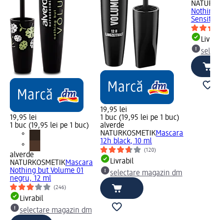
NATURK
Nothing 
Sensitiv
Livrab
selec
19,95 lei
19,95 lei
1 buc (19,95 lei pe 1 buc)
1 buc (19,95 lei pe 1 buc)
alverde
NATURKOSMETIK
Mascara
12h black, 10 ml
(120)
alverde
Livrabil
NATURKOSMETIK
Mascara
Nothing but Volume 01
selectare magazin dm
negru, 12 ml
(246)
Livrabil
selectare magazin dm