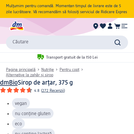
Mulțumim pentru comandă. Momentan timpul de livrare este de 5
zile lucrătoare. Vă recomandăm să folosiți serviciul de Ridicare Expres
Căutare
Transport gratuit de la 150 Lei
Pagina principală
Nutriție
Pentru copt
Alternative la zahăr și sirop
dmBio
Sirop de arțar, 375 g
4.8
(
272 Recenzii
)
vegan
nu conține gluten
eco