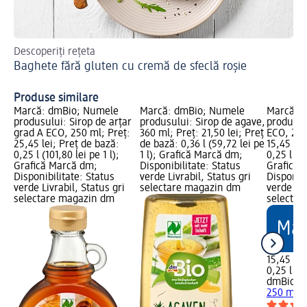
Descoperiți rețeta
Căt
Baghete fără gluten cu cremă de sfeclă roșie
Cl
Produse similare
Marcă: dmBio; Numele
Marcă: dmBio; Numele
Marcă: 
produsului: Sirop de arțar
produsului: Sirop de agave,
produsul
grad A ECO, 250 ml; Preț:
360 ml; Preț: 21,50 lei; Preț
ECO, 250
25,45 lei; Preț de bază:
de bază: 0,36 l (59,72 lei pe
15,45 lei
0,25 l (101,80 lei pe 1 l);
1 l); Grafică Marcă dm;
0,25 l (61
Grafică Marcă dm;
Disponibilitate: Status
Grafică 
Disponibilitate: Status
verde Livrabil, Status gri
Disponibi
verde Livrabil, Status gri
selectare magazin dm
verde Liv
selectare magazin dm
selectar
15,45 lei
0,25 l (61
dmBio
Si
250 ml