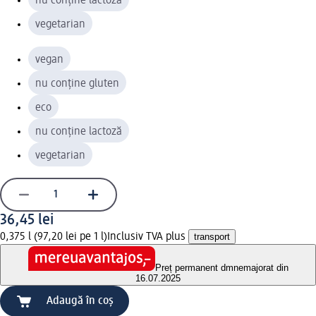
nu conține lactoză
vegetarian
vegan
nu conține gluten
eco
nu conține lactoză
vegetarian
36,45 lei
0,375 l (97,20 lei pe 1 l)
Inclusiv TVA plus
transport
Preț permanent dm
nemajorat din
16.07.2025
Adaugă în coș