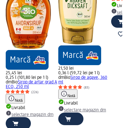
Livrab
selec
21,50 lei
25,45 lei
0,36 l (59,72 lei pe 1 l)
0,25 l (101,80 lei pe 1 l)
dmBio
Sirop de agave, 360
dmBio
Sirop de arțar grad A
ml
ECO, 250 ml
(83)
(226)
Notă
Notă
Livrabil
Livrabil
selectare magazin dm
selectare magazin dm