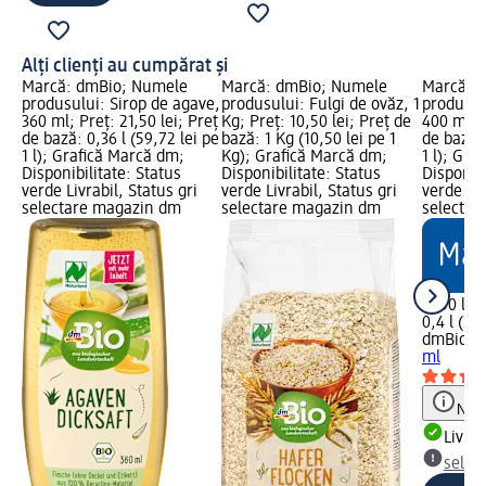
Alți clienți au cumpărat și
Marcă: dmBio; Numele
Marcă: dmBio; Numele
Marcă: 
produsului: Sirop de agave,
produsului: Fulgi de ovăz, 1
produsul
360 ml; Preț: 21,50 lei; Preț
Kg; Preț: 10,50 lei; Preț de
400 ml; P
de bază: 0,36 l (59,72 lei pe
bază: 1 Kg (10,50 lei pe 1
de bază: 
1 l); Grafică Marcă dm;
Kg); Grafică Marcă dm;
1 l); Gra
Disponibilitate: Status
Disponibilitate: Status
Disponibi
verde Livrabil, Status gri
verde Livrabil, Status gri
verde Liv
selectare magazin dm
selectare magazin dm
selectar
11,50 lei
0,4 l (28,
dmBio
La
ml
Notă
Livrab
selec