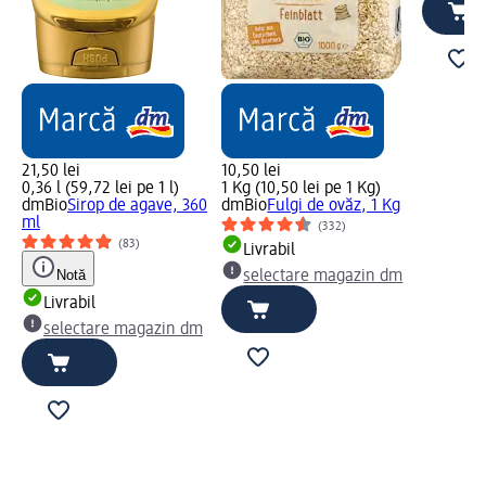
21,50 lei
10,50 lei
0,36 l (59,72 lei pe 1 l)
1 Kg (10,50 lei pe 1 Kg)
dmBio
Sirop de agave, 360
dmBio
Fulgi de ovăz, 1 Kg
ml
(332)
(83)
Livrabil
Notă
selectare magazin dm
Livrabil
selectare magazin dm