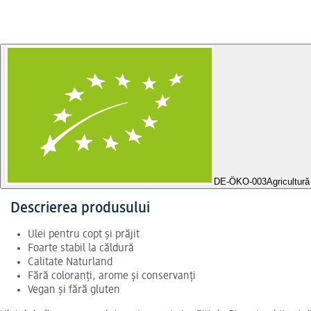
DE-ÖKO-003
Agricultur
Descrierea produsului
Ulei pentru copt și prăjit
Foarte stabil la căldură
Calitate Naturland
Fără coloranți, arome și conservanți
Vegan și fără gluten