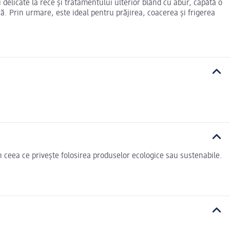
i delicate la rece și tratamentului ulterior blând cu abur, capătă o
ră. Prin urmare, este ideal pentru prăjirea, coacerea și frigerea
n ceea ce privește folosirea produselor ecologice sau sustenabile.