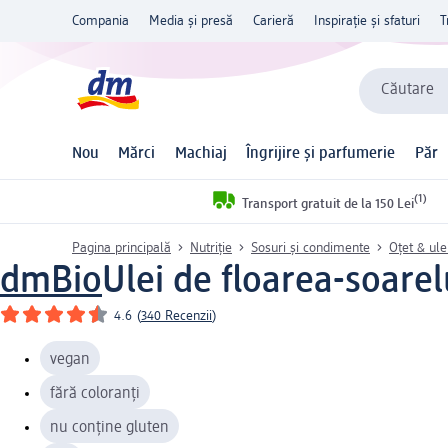
Compania
Media și presă
Carieră
Inspirație și sfaturi
T
Căutare
Nou
Mărci
Machiaj
Îngrijire și parfumerie
Păr
(1)
Transport gratuit de la 150 Lei
Pagina principală
Nutriție
Sosuri și condimente
Oțet & ule
dmBio
Ulei de floarea-soarel
4.6
(
340 Recenzii
)
vegan
fără coloranți
nu conține gluten