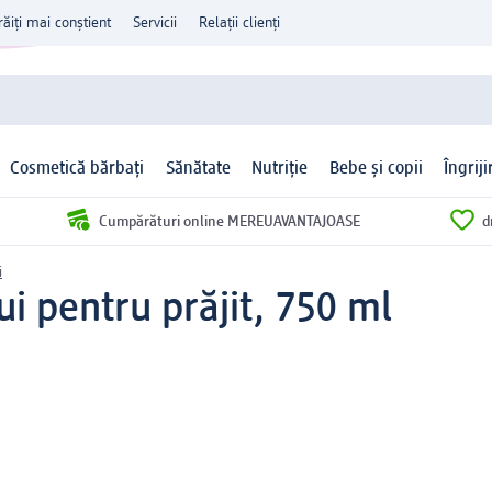
răiți mai conștient
Servicii
Relații clienți
Cosmetică bărbați
Sănătate
Nutriție
Bebe și copii
Îngrij
Cumpărături online MEREUAVANTAJOASE
d
i
ui pentru prăjit, 750 ml