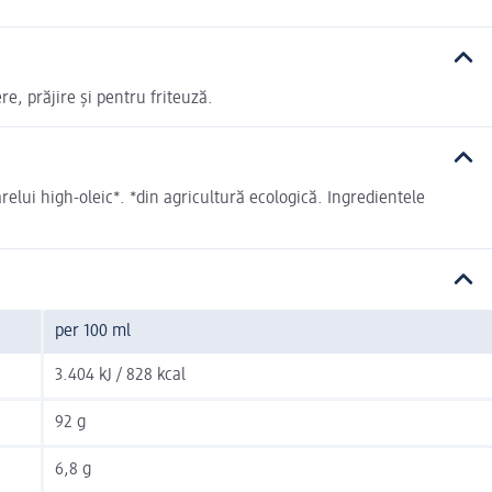
re, prăjire și pentru friteuză.
ui high-oleic*. *din agricultură ecologică. Ingredientele
per 100 ml
3.404 kJ / 828 kcal
92 g
6,8 g