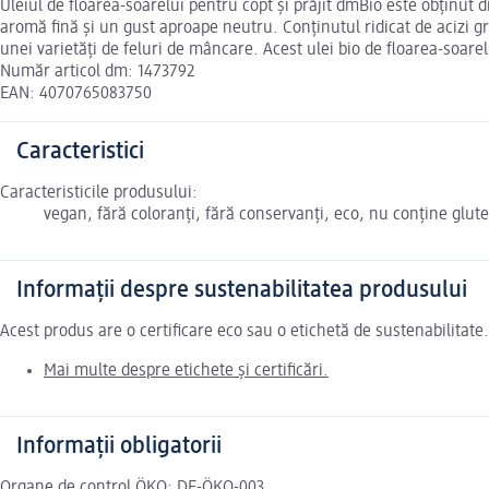
Uleiul de floarea-soarelui pentru copt și prăjit dmBio este obținut d
aromă fină și un gust aproape neutru. Conținutul ridicat de acizi gr
unei varietăți de feluri de mâncare. Acest ulei bio de floarea-soarel
Număr articol dm: 1473792
EAN: 4070765083750
Caracteristici
Caracteristicile produsului:
vegan, fără coloranți, fără conservanți, eco, nu conține glut
Informații despre sustenabilitatea produsului
Acest produs are o certificare eco sau o etichetă de sustenabilitat
Mai multe despre etichete și certificări.
Informații obligatorii
Organe de control ÖKO: DE-ÖKO-003