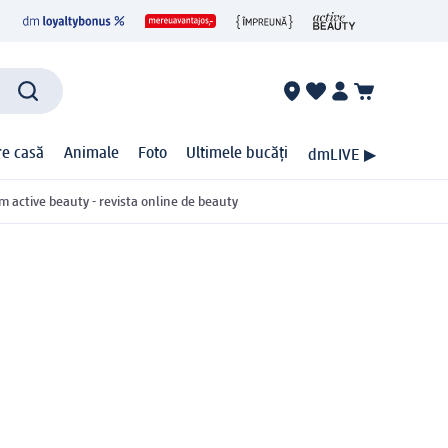
ire casă
Animale
Foto
Ultimele bucăți
dmLIVE ▶
m active beauty - revista online de beauty