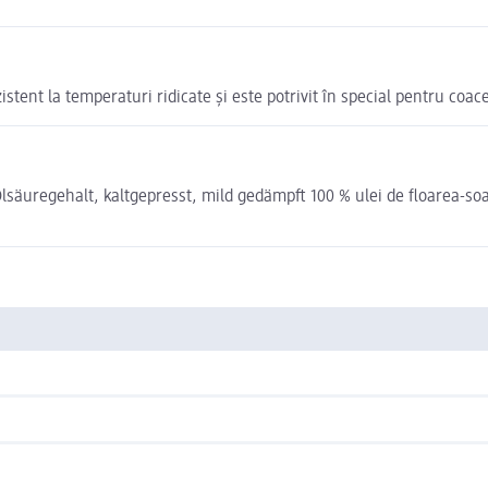
stent la temperaturi ridicate și este potrivit în special pentru coace
regehalt, kaltgepresst, mild gedämpft 100 % ulei de floarea-soarel