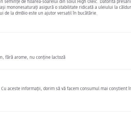
in semințe de floarea-soarelui din soiul High Oleic. Datorită presări
ași mononesaturați asigură o stabilitate ridicată a uleiului la căldu
ui de la dmBio este un ajutor versatil în bucătărie.
en, fără arome, nu conține lactoză
e. Cu aceste informații, dorim să vă facem consumul mai conștient î